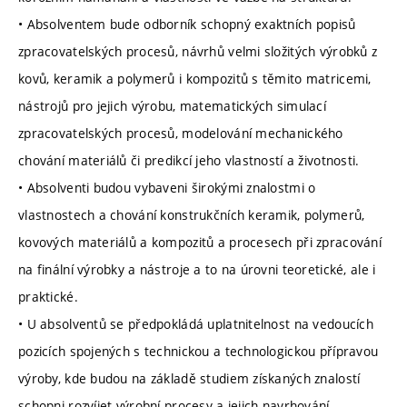
• Absolventem bude odborník schopný exaktních popisů
zpracovatelských procesů, návrhů velmi složitých výrobků z
kovů, keramik a polymerů i kompozitů s těmito matricemi,
nástrojů pro jejich výrobu, matematických simulací
zpracovatelských procesů, modelování mechanického
chování materiálů či predikcí jeho vlastností a životnosti.
• Absolventi budou vybaveni širokými znalostmi o
vlastnostech a chování konstrukčních keramik, polymerů,
kovových materiálů a kompozitů a procesech při zpracování
na finální výrobky a nástroje a to na úrovni teoretické, ale i
praktické.
• U absolventů se předpokládá uplatnitelnost na vedoucích
pozicích spojených s technickou a technologickou přípravou
výroby, kde budou na základě studiem získaných znalostí
schopni rozvíjet výrobní procesy a jejich navrhování.