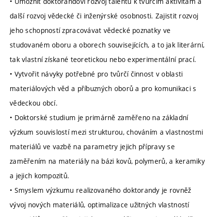
• Umožnit doktorandovi rozvoj talentu k tvůrčím aktivitám a
další rozvoj vědecké či inženýrské osobnosti. Zajistit rozvoj
jeho schopností zpracovávat vědecké poznatky ve
studovaném oboru a oborech souvisejících, a to jak literární,
tak vlastní získané teoretickou nebo experimentální prací.
• Vytvořit návyky potřebné pro tvůrčí činnost v oblasti
materiálových věd a příbuzných oborů a pro komunikaci s
vědeckou obcí.
• Doktorské studium je primárně zaměřeno na základní
výzkum souvislostí mezi strukturou, chováním a vlastnostmi
materiálů ve vazbě na parametry jejich přípravy se
zaměřením na materiály na bázi kovů, polymerů, a keramiky
a jejich kompozitů.
• Smyslem výzkumu realizovaného doktorandy je rovněž
vývoj nových materiálů, optimalizace užitných vlastností