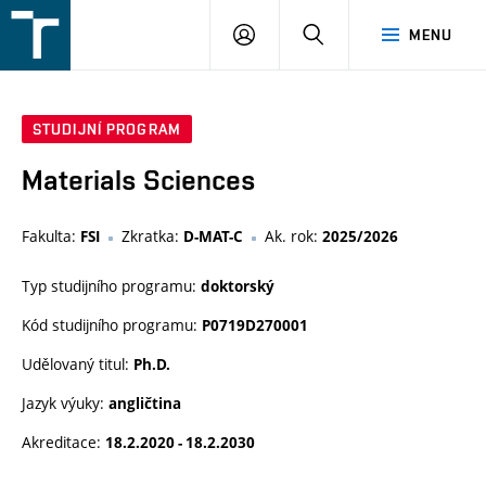
FSI
PŘIHLÁŠENÍ
HLEDAT
MENU
VUT
v
Brně
STUDIJNÍ PROGRAM
Materials Sciences
Fakulta:
Zkratka:
Ak. rok:
FSI
D-MAT-C
2025/2026
Typ studijního programu:
doktorský
Kód studijního programu:
P0719D270001
Udělovaný titul:
Ph.D.
Jazyk výuky:
angličtina
Akreditace:
18.2.2020 - 18.2.2030