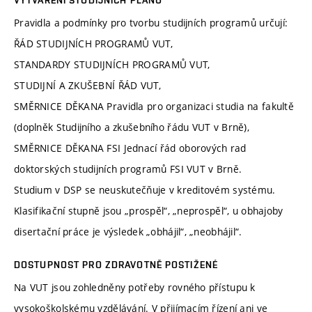
VYTVÁŘENÍ STUDIJNÍCH PLÁNŮ
Pravidla a podmínky pro tvorbu studijních programů určují:
ŘÁD STUDIJNÍCH PROGRAMŮ VUT,
STANDARDY STUDIJNÍCH PROGRAMŮ VUT,
STUDIJNÍ A ZKUŠEBNÍ ŘÁD VUT,
SMĚRNICE DĚKANA Pravidla pro organizaci studia na fakultě
(doplněk Studijního a zkušebního řádu VUT v Brně),
SMĚRNICE DĚKANA FSI Jednací řád oborových rad
doktorských studijních programů FSI VUT v Brně.
Studium v DSP se neuskutečňuje v kreditovém systému.
Klasifikační stupně jsou „prospěl“, „neprospěl“, u obhajoby
disertační práce je výsledek „obhájil“, „neobhájil“.
DOSTUPNOST PRO ZDRAVOTNĚ POSTIŽENÉ
Na VUT jsou zohledněny potřeby rovného přístupu k
vysokoškolskému vzdělávání. V přijímacím řízení ani ve