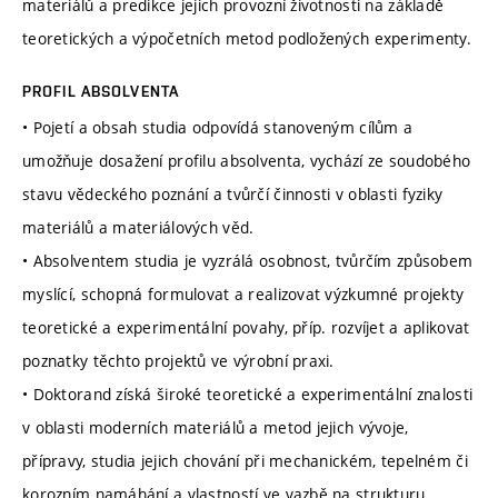
materiálů a predikce jejich provozní životnosti na základě
teoretických a výpočetních metod podložených experimenty.
PROFIL ABSOLVENTA
• Pojetí a obsah studia odpovídá stanoveným cílům a
umožňuje dosažení profilu absolventa, vychází ze soudobého
stavu vědeckého poznání a tvůrčí činnosti v oblasti fyziky
materiálů a materiálových věd.
• Absolventem studia je vyzrálá osobnost, tvůrčím způsobem
myslící, schopná formulovat a realizovat výzkumné projekty
teoretické a experimentální povahy, příp. rozvíjet a aplikovat
poznatky těchto projektů ve výrobní praxi.
• Doktorand získá široké teoretické a experimentální znalosti
v oblasti moderních materiálů a metod jejich vývoje,
přípravy, studia jejich chování při mechanickém, tepelném či
korozním namáhání a vlastností ve vazbě na strukturu.