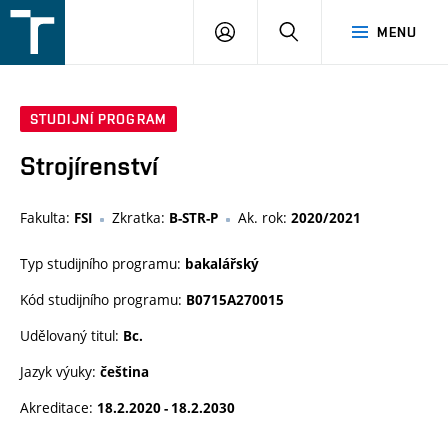
FSI
PŘIHLÁŠENÍ
HLEDAT
MENU
VUT
v
Brně
STUDIJNÍ PROGRAM
Strojírenství
Fakulta:
Zkratka:
Ak. rok:
FSI
B-STR-P
2020/2021
Typ studijního programu:
bakalářský
Kód studijního programu:
B0715A270015
Udělovaný titul:
Bc.
Jazyk výuky:
čeština
Akreditace:
18.2.2020 - 18.2.2030