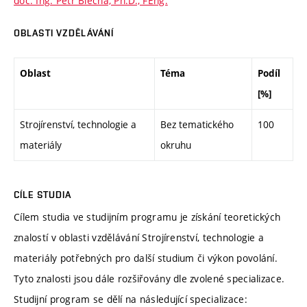
doc. Ing. Petr Blecha, Ph.D., FEng.
OBLASTI VZDĚLÁVÁNÍ
Oblast
Téma
Podíl
[%]
Strojírenství, technologie a
Bez tematického
100
materiály
okruhu
CÍLE STUDIA
Cílem studia ve studijním programu je získání teoretických
znalostí v oblasti vzdělávání Strojírenství, technologie a
materiály potřebných pro další studium či výkon povolání.
Tyto znalosti jsou dále rozšiřovány dle zvolené specializace.
Studijní program se dělí na následující specializace: