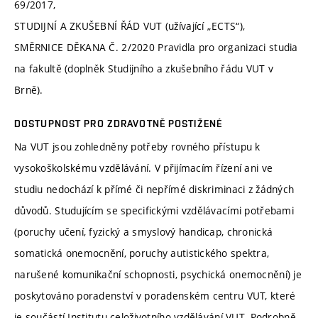
69/2017,
STUDIJNÍ A ZKUŠEBNÍ ŘÁD VUT (užívající „ECTS“),
SMĚRNICE DĚKANA Č. 2/2020 Pravidla pro organizaci studia
na fakultě (doplněk Studijního a zkušebního řádu VUT v
Brně).
DOSTUPNOST PRO ZDRAVOTNĚ POSTIŽENÉ
Na VUT jsou zohledněny potřeby rovného přístupu k
vysokoškolskému vzdělávání. V přijímacím řízení ani ve
studiu nedochází k přímé či nepřímé diskriminaci z žádných
důvodů. Studujícím se specifickými vzdělávacími potřebami
(poruchy učení, fyzický a smyslový handicap, chronická
somatická onemocnění, poruchy autistického spektra,
narušené komunikační schopnosti, psychická onemocnění) je
poskytováno poradenství v poradenském centru VUT, které
je součástí Institutu celoživotního vzdělávání VUT. Podrobně