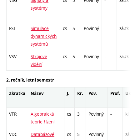
VSG
Signály a
cs
5
Povinný
-
zá,zk
P -
systémy
CP
26
FSI
Simulace
cs
5
Povinný
-
zá,zk
P -
dynamických
CP
systémů
26
VSV
Strojové
cs
5
Povinný
-
zá,zk
P -
vidění
L -
2. ročník, letní semestr
Zkratka
Název
J.
Kr.
Pov.
Prof.
Uk.
VTR
Algebraická
cs
3
Povinný
-
kl
teorie řízení
VDC
Databázové
cs
5
Povinný
-
zá,zk