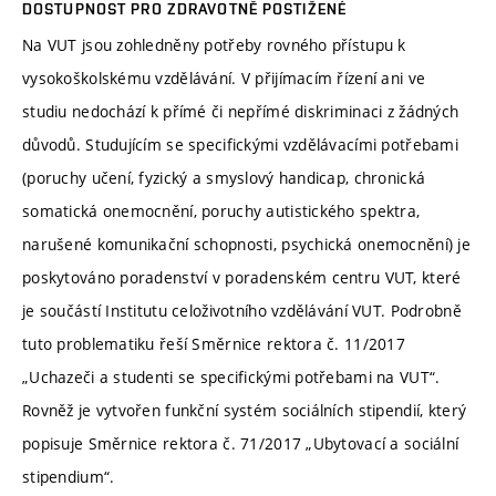
DOSTUPNOST PRO ZDRAVOTNĚ POSTIŽENÉ
Na VUT jsou zohledněny potřeby rovného přístupu k
vysokoškolskému vzdělávání. V přijímacím řízení ani ve
studiu nedochází k přímé či nepřímé diskriminaci z žádných
důvodů. Studujícím se specifickými vzdělávacími potřebami
(poruchy učení, fyzický a smyslový handicap, chronická
somatická onemocnění, poruchy autistického spektra,
narušené komunikační schopnosti, psychická onemocnění) je
poskytováno poradenství v poradenském centru VUT, které
je součástí Institutu celoživotního vzdělávání VUT. Podrobně
tuto problematiku řeší Směrnice rektora č. 11/2017
„Uchazeči a studenti se specifickými potřebami na VUT“.
Rovněž je vytvořen funkční systém sociálních stipendií, který
popisuje Směrnice rektora č. 71/2017 „Ubytovací a sociální
stipendium“.