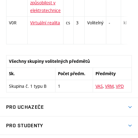
způsobilost v
elektrotechnice
V0R
Virtuální realita
cs
3
Volitelný
-
kl
Všechny skupiny volitelných předmětů
Sk.
Počet předm.
Předměty
Skupina č. 1 typu B
1
VAS
,
VRM
,
VPD
PRO UCHAZEČE
Studuj strojní inženýrství
PRO STUDENTY
Nabídka studia