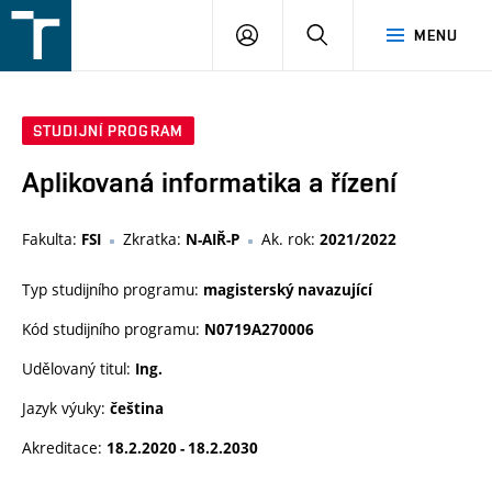
FSI
PŘIHLÁŠENÍ
HLEDAT
MENU
VUT
v
Brně
STUDIJNÍ PROGRAM
Aplikovaná informatika a řízení
Fakulta:
Zkratka:
Ak. rok:
FSI
N-AIŘ-P
2021/2022
Typ studijního programu:
magisterský navazující
Kód studijního programu:
N0719A270006
Udělovaný titul:
Ing.
Jazyk výuky:
čeština
Akreditace:
18.2.2020 - 18.2.2030