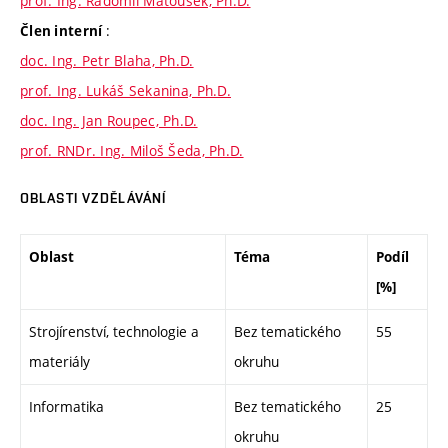
prof. Ing. Radomil Matoušek, Ph.D.
:
Člen interní
doc. Ing. Petr Blaha, Ph.D.
prof. Ing. Lukáš Sekanina, Ph.D.
doc. Ing. Jan Roupec, Ph.D.
prof. RNDr. Ing. Miloš Šeda, Ph.D.
OBLASTI VZDĚLÁVÁNÍ
Oblast
Téma
Podíl
[%]
Strojírenství, technologie a
Bez tematického
55
materiály
okruhu
Informatika
Bez tematického
25
okruhu