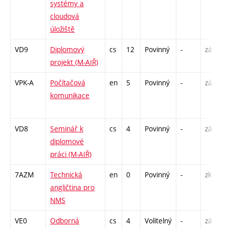
systémy a
cloudová
úložiště
VD9
Diplomový
cs
12
Povinný
-
zá
projekt (M-AIŘ)
VPK-A
Počítačová
en
5
Povinný
-
zá,zk
komunikace
VD8
Seminář k
cs
4
Povinný
-
zá
diplomové
práci (M-AIŘ)
7AZM
Technická
en
0
Povinný
-
zk
angličtina pro
NMS
VE0
Odborná
cs
4
Volitelný
-
zá