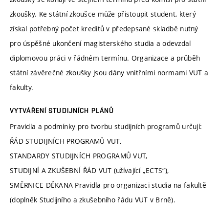
zkoušky. Ke státní zkoušce může přistoupit student, který
získal potřebný počet kreditů v předepsané skladbě nutný
pro úspěšné ukončení magisterského studia a odevzdal
diplomovou práci v řádném termínu. Organizace a průběh
státní závěrečné zkoušky jsou dány vnitřními normami VUT a
fakulty.
VYTVÁŘENÍ STUDIJNÍCH PLÁNŮ
Pravidla a podmínky pro tvorbu studijních programů určují:
ŘÁD STUDIJNÍCH PROGRAMŮ VUT,
STANDARDY STUDIJNÍCH PROGRAMŮ VUT,
STUDIJNÍ A ZKUŠEBNÍ ŘÁD VUT (užívající „ECTS“),
SMĚRNICE DĚKANA Pravidla pro organizaci studia na fakultě
(doplněk Studijního a zkušebního řádu VUT v Brně).