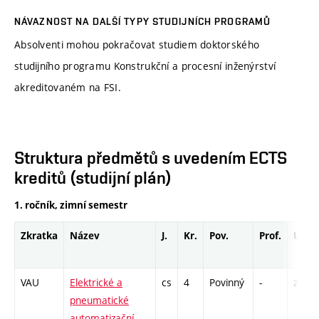
NÁVAZNOST NA DALŠÍ TYPY STUDIJNÍCH PROGRAMŮ
Absolventi mohou pokračovat studiem doktorského
studijního programu Konstrukční a procesní inženýrství
akreditovaném na FSI.
Struktura předmětů s uvedením ECTS
kreditů (studijní plán)
1. ročník, zimní semestr
Zkratka
Název
J.
Kr.
Pov.
Prof.
Uk.
VAU
Elektrické a
cs
4
Povinný
-
zá,zk
pneumatické
automatizační