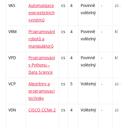
VAS
Automatizace
cs
4
Povinně
-
zá,zk
energetických
volitelný
systémů
VRM
Programování
cs
4
Povinně
-
kl
robotů a
volitelný
manipulátorů
VPD
Programování
cs
4
Povinně
-
kl
v Pythonu –
volitelný
Data Science
VCP
Algoritmy a
cs
5
Volitelný
-
zá,zk
programovací
techniky
V0N
CISCO CCNA 2
cs
4
Volitelný
-
zá