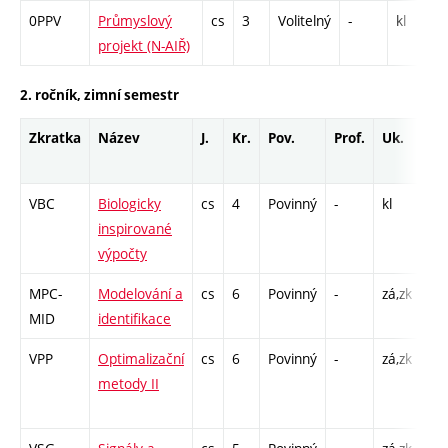
0PPV
Průmyslový
cs
3
Volitelný
-
kl
projekt (N-AIŘ)
2. ročník, zimní semestr
Zkratka
Název
J.
Kr.
Pov.
Prof.
Uk.
Ho
ro
VBC
Biologicky
cs
4
Povinný
-
kl
P -
inspirované
CP
výpočty
26
MPC-
Modelování a
cs
6
Povinný
-
zá,zk
P -
MID
identifikace
Cp
VPP
Optimalizační
cs
6
Povinný
-
zá,zk
P -
metody II
CP
26