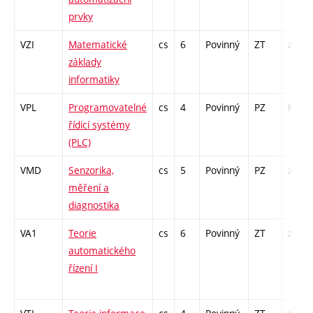
prvky
VZI
Matematické
cs
6
Povinný
ZT
zá,zk
základy
informatiky
VPL
Programovatelné
cs
4
Povinný
PZ
kl
řídicí systémy
(PLC)
VMD
Senzorika,
cs
5
Povinný
PZ
zá,zk
měření a
diagnostika
VA1
Teorie
cs
6
Povinný
ZT
zá,zk
automatického
řízení I