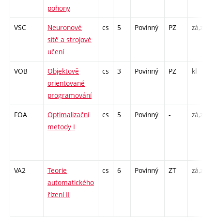
pohony
VSC
Neuronové
cs
5
Povinný
PZ
zá,zk
sítě a strojové
učení
VOB
Objektově
cs
3
Povinný
PZ
kl
orientované
programování
FOA
Optimalizační
cs
5
Povinný
-
zá,zk
metody I
VA2
Teorie
cs
6
Povinný
ZT
zá,zk
automatického
řízení II