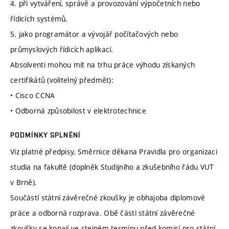
4. při vytváření, správě a provozování výpočetních nebo
řídicích systémů,
5. jako programátor a vývojář počítačových nebo
průmyslových řídicích aplikací.
Absolventi mohou mít na trhu práce výhodu získaných
certifikátů (volitelný předmět):
• Cisco CCNA
• Odborná způsobilost v elektrotechnice
PODMÍNKY SPLNĚNÍ
Viz platné předpisy, Směrnice děkana Pravidla pro organizaci
studia na fakultě (doplněk Studijního a zkušebního řádu VUT
v Brně).
Součástí státní závěrečné zkoušky je obhajoba diplomové
práce a odborná rozprava. Obě části státní závěrečné
zkoušky se konají ve stejném termínu před komisí pro státní