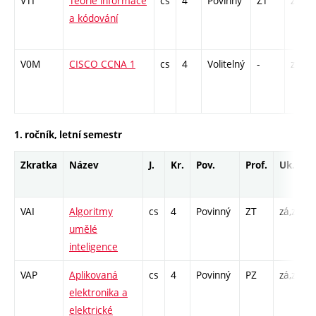
VTI
Teorie informace
cs
4
Povinný
ZT
zá,zk
a kódování
V0M
CISCO CCNA 1
cs
4
Volitelný
-
zá
1. ročník, letní semestr
Zkratka
Název
J.
Kr.
Pov.
Prof.
Uk.
VAI
Algoritmy
cs
4
Povinný
ZT
zá,zk
umělé
inteligence
VAP
Aplikovaná
cs
4
Povinný
PZ
zá,zk
elektronika a
elektrické