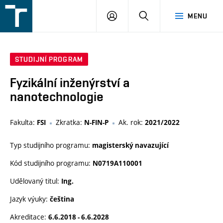
FSI
PŘIHLÁŠENÍ
HLEDAT
MENU
VUT
v
Brně
STUDIJNÍ PROGRAM
Fyzikální inženýrství a
nanotechnologie
Fakulta:
Zkratka:
Ak. rok:
FSI
N-FIN-P
2021/2022
Typ studijního programu:
magisterský navazující
Kód studijního programu:
N0719A110001
Udělovaný titul:
Ing.
Jazyk výuky:
čeština
Akreditace:
6.6.2018 - 6.6.2028