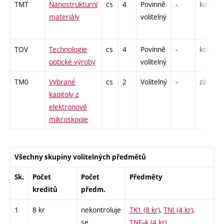
TMT
Nanostrukturní
cs
4
Povinně
-
kol
P
materiály
volitelný
L
C
TOV
Technologie
cs
4
Povinně
-
kol
P
optické výroby
volitelný
L
TM0
Vybrané
cs
2
Volitelný
-
zá
P
kapitoly z
elektronové
mikroskopie
Všechny skupiny volitelných předmětů
Sk.
Počet
Počet
Předměty
kreditů
předm.
1
8 kr
nekontroluje
TK1 (8 kr)
,
TNI (4 kr)
,
se
TNF-A (4 kr)