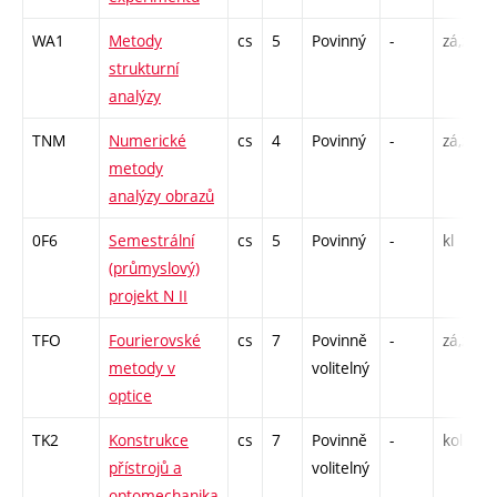
WA1
Metody
cs
5
Povinný
-
zá,zk
strukturní
analýzy
TNM
Numerické
cs
4
Povinný
-
zá,zk
metody
analýzy obrazů
0F6
Semestrální
cs
5
Povinný
-
kl
(průmyslový)
projekt N II
TFO
Fourierovské
cs
7
Povinně
-
zá,zk
metody v
volitelný
optice
TK2
Konstrukce
cs
7
Povinně
-
kol
přístrojů a
volitelný
optomechanika