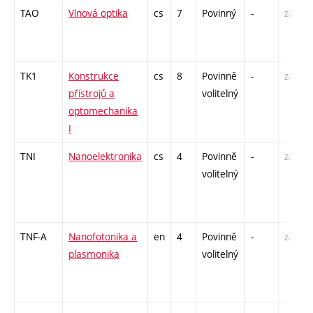
TAO
Vlnová optika
cs
7
Povinný
-
zá,zk
TK1
Konstrukce
cs
8
Povinně
-
zá,zk
přístrojů a
volitelný
optomechanika
I
TNI
Nanoelektronika
cs
4
Povinně
-
zá,zk
volitelný
TNF-A
Nanofotonika a
en
4
Povinně
-
zá,zk
plasmonika
volitelný