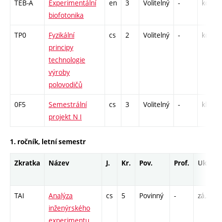
TEB-A
Experimentální
en
3
Volitelný
-
kol
biofotonika
TP0
Fyzikální
cs
2
Volitelný
-
kol
principy
technologie
výroby
polovodičů
0F5
Semestrální
cs
3
Volitelný
-
kl
projekt N I
1. ročník, letní semestr
Zkratka
Název
J.
Kr.
Pov.
Prof.
Uk.
TAI
Analýza
cs
5
Povinný
-
zá,zk
inženýrského
experimentu