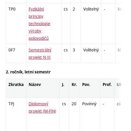
TP0
Fyzikální
cs
2
Volitelný
-
kol
principy
technologie
výroby
polovodičů
0F7
Semestrální
cs
3
Volitelný
-
kl
projekt N III
2. ročník, letní semestr
Zkratka
Název
J.
Kr.
Pov.
Prof.
Uk.
H
r
TPJ
Diplomový
cs
20
Povinný
-
zá
V
projekt (M-FIN)
1
C
5