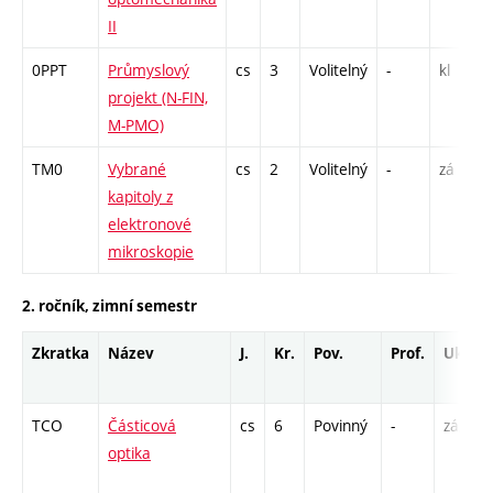
II
0PPT
Průmyslový
cs
3
Volitelný
-
kl
projekt (N-FIN,
M-PMO)
TM0
Vybrané
cs
2
Volitelný
-
zá
kapitoly z
elektronové
mikroskopie
2. ročník, zimní semestr
Zkratka
Název
J.
Kr.
Pov.
Prof.
Uk.
TCO
Částicová
cs
6
Povinný
-
zá,zk
optika