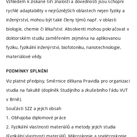
Vzhledem k získané šíři znalostí a dovedností jsou schopni
rychlé adaptability v nejrůznějších oblastech nejen fyziky a
inženýrství, mohou být také členy týmů např. v oblasti
biologie, chemie či lékařství. Absolventi mohou pokračovat v
doktorském studiu zaměřeném zejména na aplikovanou
fyziku, fyzikální inženýrství, biofotoniku, nanotechnologie,
materiálové vědy.
PODMÍNKY SPLNĚNÍ
Viz platné předpisy, Směrnice děkana Pravidla pro organizaci
studia na fakultě (doplněk Studijního a zkušebního řádu VUT
v Brně).
Součásti SZZ a jejich obsah
1. Obhajoba diplomové práce
2. Fyzikální vlastnosti materiálů a metody jejich studia
(Fyzikální vlastnosti materiálů, Mikroskopie a spektroskopie,