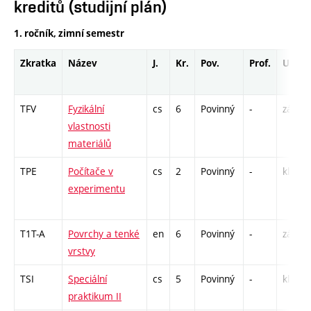
kreditů (studijní plán)
1. ročník, zimní semestr
Zkratka
Název
J.
Kr.
Pov.
Prof.
Uk.
TFV
Fyzikální
cs
6
Povinný
-
zá,zk
vlastnosti
materiálů
TPE
Počítače v
cs
2
Povinný
-
kl
experimentu
T1T-A
Povrchy a tenké
en
6
Povinný
-
zá,zk
vrstvy
TSI
Speciální
cs
5
Povinný
-
kl
praktikum II