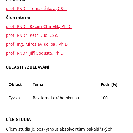
prof. RNDr. Tomáš Šikola, CSc.
:
Člen interní
prof. RNDr. Radim Chmelík, Ph.D.
prof. RNDr. Petr Dub, CSc.
prof. Ing. Miroslav Kolíbal, Ph.D.
prof. RNDr. Jiří Spousta, Ph.D.
OBLASTI VZDĚLÁVÁNÍ
Oblast
Téma
Podíl [%]
Fyzika
Bez tematického okruhu
100
CÍLE STUDIA
Cílem studia je poskytnout absolventům bakalářských