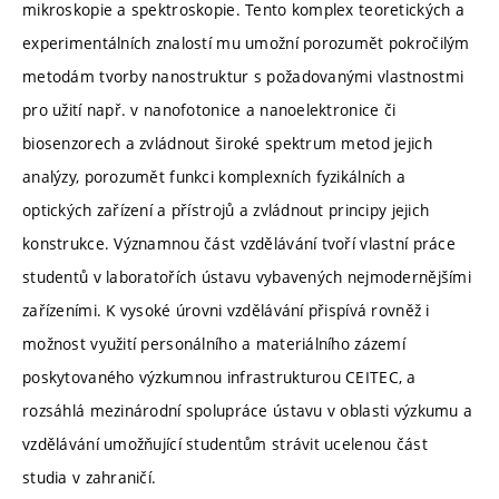
mikroskopie a spektroskopie. Tento komplex teoretických a
experimentálních znalostí mu umožní porozumět pokročilým
metodám tvorby nanostruktur s požadovanými vlastnostmi
pro užití např. v nanofotonice a nanoelektronice či
biosenzorech a zvládnout široké spektrum metod jejich
analýzy, porozumět funkci komplexních fyzikálních a
optických zařízení a přístrojů a zvládnout principy jejich
konstrukce. Významnou část vzdělávání tvoří vlastní práce
studentů v laboratořích ústavu vybavených nejmodernějšími
zařízeními. K vysoké úrovni vzdělávání přispívá rovněž i
možnost využití personálního a materiálního zázemí
poskytovaného výzkumnou infrastrukturou CEITEC, a
rozsáhlá mezinárodní spolupráce ústavu v oblasti výzkumu a
vzdělávání umožňující studentům strávit ucelenou část
studia v zahraničí.