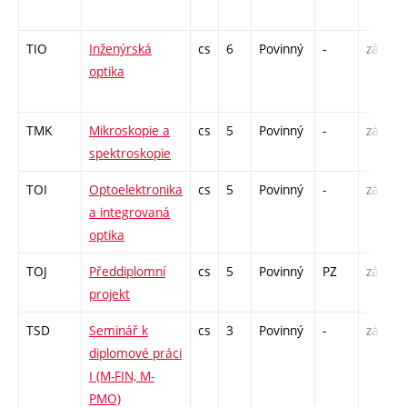
TIO
Inženýrská
cs
6
Povinný
-
zá,zk
optika
TMK
Mikroskopie a
cs
5
Povinný
-
zá,zk
spektroskopie
TOI
Optoelektronika
cs
5
Povinný
-
zá,zk
a integrovaná
optika
TOJ
Předdiplomní
cs
5
Povinný
PZ
zá
projekt
TSD
Seminář k
cs
3
Povinný
-
zá
diplomové práci
I (M-FIN, M-
PMO)