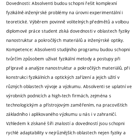
Dovednosti: Absolventi budou schopni řešit komplexní
fyzikálně-inženýrské problémy na úrovni experimentální i
teoretické. Výběrem povinně volitelných předmětů a volbou
diplomové práce student získá dovednosti v oblastech fyziky
nanostruktur a pokročilých materiálů a inženýrské optiky.
Kompetence: Absolventi studijního programu budou schopni
tvůrčím způsobem užívat fyzikální metody a postupy při
přípravě a analýze nanostruktur a pokročilých materiálů, při
konstrukci fyzikálních a optických zařízení a jejich užití v
různých oblastech vývoje a výzkumu. Absolventi se uplatní ve
výrobních podnicích a high-tech firmách, zejména s
technologickým a přístrojovým zaměřením, na pracovištích
základního i aplikovaného výzkumu u nás i v zahraničí.
Vzhledem k získané šíři znalostí a dovedností jsou schopni
rychlé adaptability v nejrůznějších oblastech nejen fyziky a