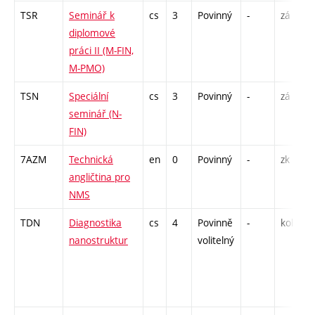
TSR
Seminář k
cs
3
Povinný
-
zá
C
diplomové
práci II (M-FIN,
M-PMO)
TSN
Speciální
cs
3
Povinný
-
zá
C
seminář (N-
FIN)
7AZM
Technická
en
0
Povinný
-
zk
K
angličtina pro
NMS
TDN
Diagnostika
cs
4
Povinně
-
kol
P
nanostruktur
volitelný
L
C
/
6