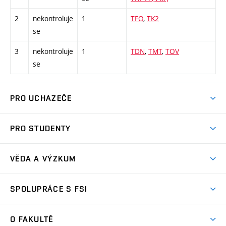
2
nekontroluje
1
TFO
,
TK2
se
3
nekontroluje
1
TDN
,
TMT
,
TOV
se
PRO UCHAZEČE
Studuj strojní inženýrství
PRO STUDENTY
Nabídka studia
Předměty
Ambasadoři studia
VĚDA A VÝZKUM
Studijní programy
Přijímačky
Věda a výzkum na FSI
Studijní předpisy
SPOLUPRÁCE S FSI
Zápisy
Úspěchy výzkumu
Časový plán studia
Často kladené dotazy
Firemní spolupráce
Oblasti výzkumu
O FAKULTĚ
Pro prváky
Dny otevřených dveří