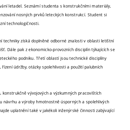
ování letadel. Seznámí studenta s konstrukčními materiály,
nzování nosných prvků leteckých konstrukcí. Student si
zní technologičnosti.
í techniky získá doplněné odborné znalosti v oblasti letištní
šť. Dále pak z ekonomicko-provozních disciplín týkajících se
teckého podniku. Třetí oblastí jsou technické disciplíny
 řízení údržby, otázky spolehlivosti a použití palubních
ch, konstrukčně vývojových a výzkumných pracovištích
ku návrhu a výroby hmotnostně úsporných a spolehlivých
jde uplatnění také v jakékoli inženýrské činnosti zabývající