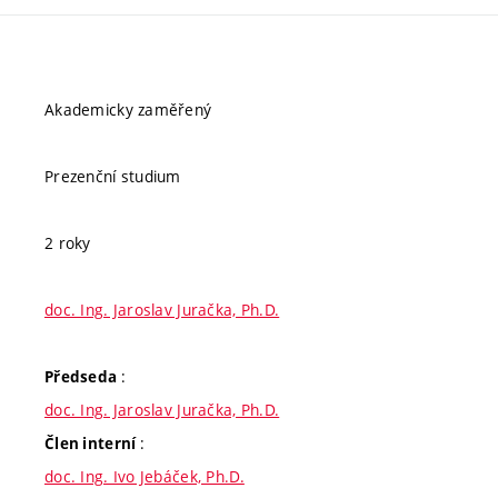
Akademicky zaměřený
Prezenční studium
2 roky
doc. Ing. Jaroslav Juračka, Ph.D.
:
Předseda
doc. Ing. Jaroslav Juračka, Ph.D.
:
Člen interní
doc. Ing. Ivo Jebáček, Ph.D.