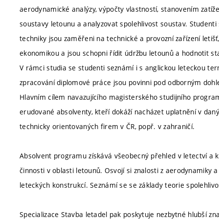
aerodynamické analýzy, výpočty vlastností, stanovením zatíž
soustavy letounu a analyzovat spolehlivost soustav. Studenti 
techniky jsou zaměřeni na technické a provozní zařízení letiš
ekonomikou a jsou schopni řídit údržbu letounů a hodnotit st
V rámci studia se studenti seznámí i s anglickou leteckou te
zpracování diplomové práce jsou povinni pod odborným dohl
Hlavním cílem navazujícího magisterského studijního progra
erudované absolventy, kteří dokáží nacházet uplatnění v da
technicky orientovaných firem v ČR, popř. v zahraničí.
Absolvent programu získává všeobecný přehled v letectví a k
činnosti v oblasti letounů. Osvojí si znalosti z aerodynamiky 
leteckých konstrukcí. Seznámí se se základy teorie spolehlivos
Specializace Stavba letadel pak poskytuje nezbytné hlubší zna