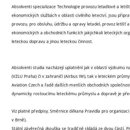
Absolventi specializace Technologie provozu letadlové a letiš
ekonomických službách v oblasti civilního letectví. Jsou připra
provozu, pro obsluhu, údržbu a opravy letadel, provoz letišť a
ekonomických a obchodních funkcích jakýchkoli leteckých orgán
leteckou dopravu a jinou leteckou činnost.
Absolventi studia nacházejí uplatnění jak v oblasti výzkumu n
(VZLU Praha) či v zahraničí (Airbus IW), tak v leteckém prů
Aviation Czech a řadě dalších menších obchodních společnost
dynamicky rostoucímu leteckému průmyslu a dopravě je před
Viz platné předpisy, Směrnice děkana Pravidla pro organizaci
v Brně).
Státní závěrečná zkouška se tradičně skládá ze dvou částí. P