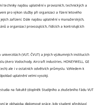
tní techniky najdou uplatnění v provozních, technických a
veni pro výkon služby při organizaci a řízení letového
 jejich zařízení. Dále najdou uplatnění v manažerských,
ů a organizací provozujících, řídících a kontrolujících
a univerzitách (VUT, ČVUT) a jiných výzkumných institucích
myslu (Aero Vodochody, Aircraft industries, HONEYWELL, GE
ech) ale i v ostatních odvětvích průmyslu. Vzhledem k
poklad uplatnění velmi vysoký.
 studia na fakultě (doplněk Studijního a zkušebního řádu VUT
rvní je obhajoba diplomové práce, kdy student představí