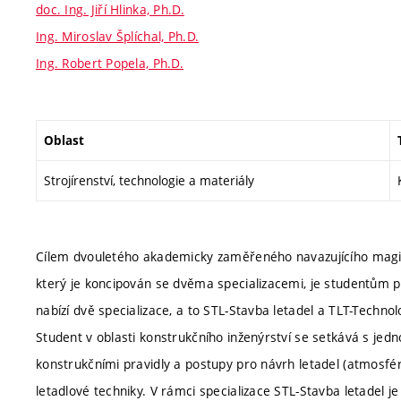
doc. Ing. Jiří Hlinka, Ph.D.
Ing. Miroslav Šplíchal, Ph.D.
Ing. Robert Popela, Ph.D.
Oblast
Strojírenství, technologie a materiály
Cílem dvouletého akademicky zaměřeného navazujícího magis
který je koncipován se dvěma specializacemi, je studentům po
nabízí dvě specializace, a to STL-Stavba letadel a TLT-Technolo
Student v oblasti konstrukčního inženýrství se setkává s jedn
konstrukčními pravidly a postupy pro návrh letadel (atmosfé
letadlové techniky. V rámci specializace STL-Stavba letadel 