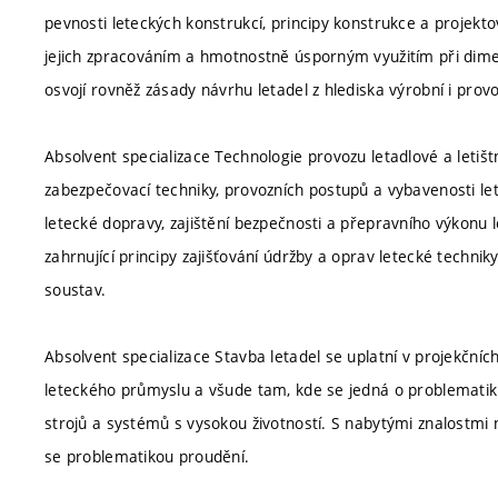
pevnosti leteckých konstrukcí, principy konstrukce a projekt
jejich zpracováním a hmotnostně úsporným využitím při dime
osvojí rovněž zásady návrhu letadel z hlediska výrobní i provo
Absolvent specializace Technologie provozu letadlové a letištn
zabezpečovací techniky, provozních postupů a vybavenosti leti
letecké dopravy, zajištění bezpečnosti a přepravního výkonu le
zahrnující principy zajišťování údržby a oprav letecké techniky,
soustav.
Absolvent specializace Stavba letadel se uplatní v projekční
leteckého průmyslu a všude tam, kde se jedná o problemati
strojů a systémů s vysokou životností. S nabytými znalostmi na
se problematikou proudění.