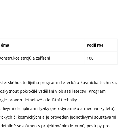
Téma
Podíl [%]
Konstrukce strojů a zařízení
100
terského studijního programu Letecká a kosmická technika,
skytnout pokročilé vzdělání v oblasti letectví. Program
gie provozu letadlové a letištní techniky.
otlivými disciplínami fyziky (aerodynamika a mechaniky letu),
rických či kosmických) a je proveden jednotlivými soustavami
je detailně seznámen s projektováním letounů, postupy pro