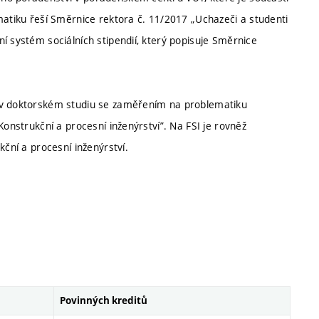
matiku řeší Směrnice rektora č. 11/2017 „Uchazeči a studenti
í systém sociálních stipendií, který popisuje Směrnice
t v doktorském studiu se zaměřením na problematiku
Konstrukční a procesní inženýrství”. Na FSI je rovněž
kční a procesní inženýrství.
Povinných kreditů