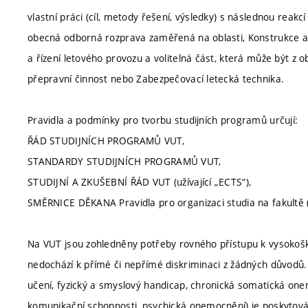
vlastní práci (cíl, metody řešení, výsledky) s následnou reak
obecná odborná rozprava zaměřená na oblasti, Konstrukce a 
a řízení letového provozu a volitelná část, která může být z 
přepravní činnost nebo Zabezpečovací letecká technika.
Pravidla a podmínky pro tvorbu studijních programů určují:
ŘÁD STUDIJNÍCH PROGRAMŮ VUT,
STANDARDY STUDIJNÍCH PROGRAMŮ VUT,
STUDIJNÍ A ZKUŠEBNÍ ŘÁD VUT (užívající „ECTS“),
SMĚRNICE DĚKANA Pravidla pro organizaci studia na fakultě (
Na VUT jsou zohledněny potřeby rovného přístupu k vysokoško
nedochází k přímé či nepřímé diskriminaci z žádných důvodů.
učení, fyzický a smyslový handicap, chronická somatická one
komunikační schopnosti, psychická onemocnění) je poskytová