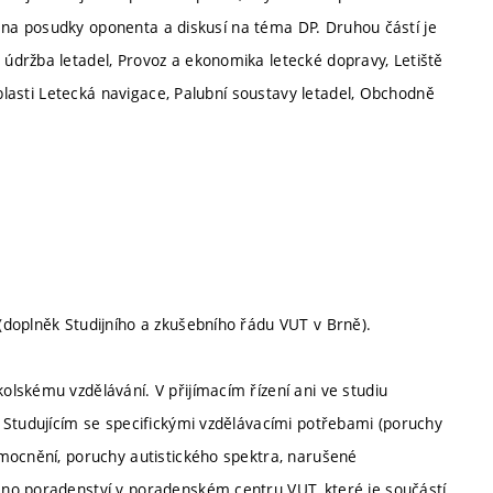
cí na posudky oponenta a diskusí na téma DP. Druhou částí je
údržba letadel, Provoz a ekonomika letecké dopravy, Letiště
oblasti Letecká navigace, Palubní soustavy letadel, Obchodně
doplněk Studijního a zkušebního řádu VUT v Brně).
lskému vzdělávání. V přijímacím řízení ani ve studiu
 Studujícím se specifickými vzdělávacími potřebami (poruchy
mocnění, poruchy autistického spektra, narušené
no poradenství v poradenském centru VUT, které je součástí