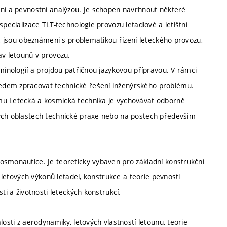
ení a pevnostní analýzou. Je schopen navrhnout některé
specializace TLT-technologie provozu letadlové a letištní
ť, jsou obeznámeni s problematikou řízení leteckého provozu,
av letounů v provozu.
rminologií a projdou patřičnou jazykovou přípravou. V rámci
edem zpracovat technické řešení inženýrského problému.
mu Letecká a kosmická technika je vychovávat odborně
ných oblastech technické praxe nebo na postech především
osmonautice. Je teoreticky vybaven pro základní konstrukční
a letových výkonů letadel, konstrukce a teorie pevnosti
ti a životnosti leteckých konstrukcí.
losti z aerodynamiky, letových vlastností letounu, teorie