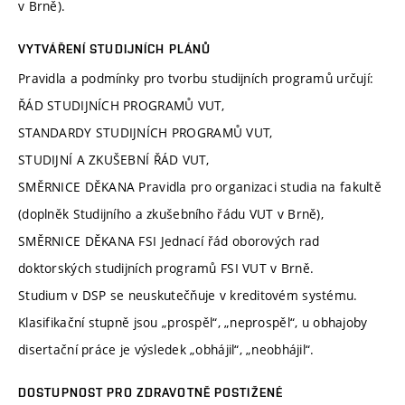
v Brně).
VYTVÁŘENÍ STUDIJNÍCH PLÁNŮ
Pravidla a podmínky pro tvorbu studijních programů určují:
ŘÁD STUDIJNÍCH PROGRAMŮ VUT,
STANDARDY STUDIJNÍCH PROGRAMŮ VUT,
STUDIJNÍ A ZKUŠEBNÍ ŘÁD VUT,
SMĚRNICE DĚKANA Pravidla pro organizaci studia na fakultě
(doplněk Studijního a zkušebního řádu VUT v Brně),
SMĚRNICE DĚKANA FSI Jednací řád oborových rad
doktorských studijních programů FSI VUT v Brně.
Studium v DSP se neuskutečňuje v kreditovém systému.
Klasifikační stupně jsou „prospěl“, „neprospěl“, u obhajoby
disertační práce je výsledek „obhájil“, „neobhájil“.
DOSTUPNOST PRO ZDRAVOTNĚ POSTIŽENÉ