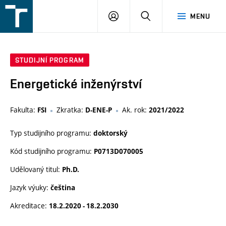
FSI
PŘIHLÁŠENÍ
HLEDAT
MENU
VUT
v
Brně
STUDIJNÍ PROGRAM
Energetické inženýrství
Fakulta:
Zkratka:
Ak. rok:
FSI
D-ENE-P
2021/2022
Typ studijního programu:
doktorský
Kód studijního programu:
P0713D070005
Udělovaný titul:
Ph.D.
Jazyk výuky:
čeština
Akreditace:
18.2.2020 - 18.2.2030