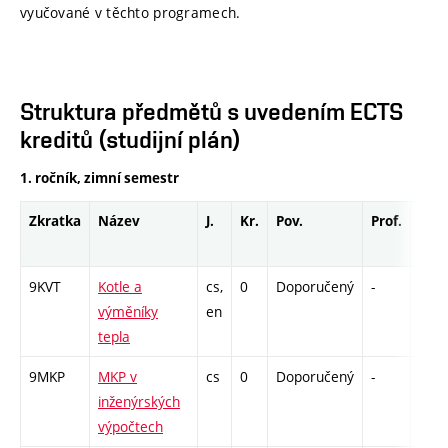
vyučované v těchto programech.
Struktura předmětů s uvedením ECTS
kreditů (studijní plán)
1. ročník, zimní semestr
Zkratka
Název
J.
Kr.
Pov.
Prof.
Uk.
9KVT
Kotle a
cs,
0
Doporučený
-
drzk
výměníky
en
tepla
9MKP
MKP v
cs
0
Doporučený
-
drzk
inženýrských
výpočtech