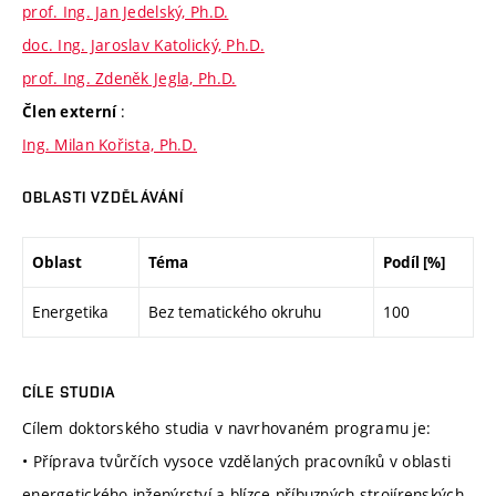
prof. Ing. Jan Jedelský, Ph.D.
doc. Ing. Jaroslav Katolický, Ph.D.
prof. Ing. Zdeněk Jegla, Ph.D.
:
Člen externí
Ing. Milan Kořista, Ph.D.
OBLASTI VZDĚLÁVÁNÍ
Oblast
Téma
Podíl [%]
Energetika
Bez tematického okruhu
100
CÍLE STUDIA
Cílem doktorského studia v navrhovaném programu je:
• Příprava tvůrčích vysoce vzdělaných pracovníků v oblasti
energetického inženýrství a blízce příbuzných strojírenských