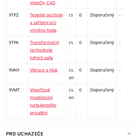
výpočty, CAD
9TPZ
Tepelné pochody
cs
0
Doporučený
-
d
a zařízení pro
výměnu tepla
9TPA
Transformační
cs
0
Doporučený
-
d
technologie
tuhých paliv
9VAH
Vibrace a hluk
cs,
0
Doporučený
-
d
en
9VMT
Výpočtové
cs,
0
Doporučený
-
d
modelování
en
turbulentního
proudění
PRO UCHAZEČE