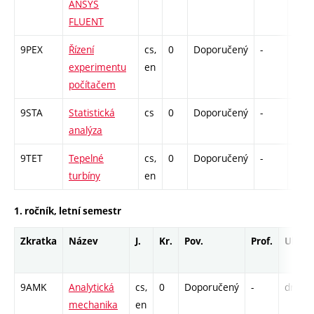
ANSYS
FLUENT
9PEX
Řízení
cs,
0
Doporučený
-
drzk
experimentu
en
počítačem
9STA
Statistická
cs
0
Doporučený
-
drzk
analýza
9TET
Tepelné
cs,
0
Doporučený
-
drzk
turbíny
en
1. ročník, letní semestr
Zkratka
Název
J.
Kr.
Pov.
Prof.
Uk.
9AMK
Analytická
cs,
0
Doporučený
-
drzk
mechanika
en