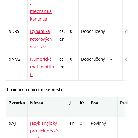
a
mechanika
kontinua
9DRS
Dynamika
cs,
0
Doporučený
-
drzk
rotorových
en
soustav
9NM2
Numerická
cs,
0
Doporučený
-
drzk
matematika
en
II
1. ročník, celoroční semestr
Zkratka
Název
J.
Kr.
Pov.
Prof.
U
9AJ
Jazyk anglický
en
0
Povinný
-
d
pro doktorské