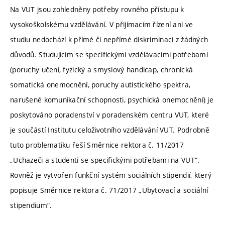
Na VUT jsou zohledněny potřeby rovného přístupu k
vysokoškolskému vzdělávání. V přijímacím řízení ani ve
studiu nedochází k přímé či nepřímé diskriminaci z žádných
důvodů. Studujícím se specifickými vzdělávacími potřebami
(poruchy učení, fyzický a smyslový handicap, chronická
somatická onemocnění, poruchy autistického spektra,
narušené komunikační schopnosti, psychická onemocnění) je
poskytováno poradenství v poradenském centru VUT, které
je součástí Institutu celoživotního vzdělávání VUT. Podrobně
tuto problematiku řeší Směrnice rektora č. 11/2017
„Uchazeči a studenti se specifickými potřebami na VUT“.
Rovněž je vytvořen funkční systém sociálních stipendií, který
popisuje Směrnice rektora č. 71/2017 „Ubytovací a sociální
stipendium“.