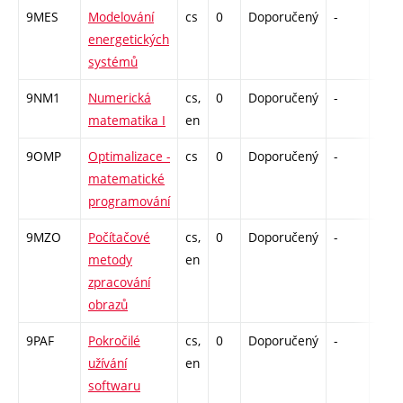
9MES
Modelování
cs
0
Doporučený
-
drzk
energetických
systémů
9NM1
Numerická
cs,
0
Doporučený
-
drzk
matematika I
en
9OMP
Optimalizace -
cs
0
Doporučený
-
drzk
matematické
programování
9MZO
Počítačové
cs,
0
Doporučený
-
drzk
metody
en
zpracování
obrazů
9PAF
Pokročilé
cs,
0
Doporučený
-
drzk
užívání
en
softwaru