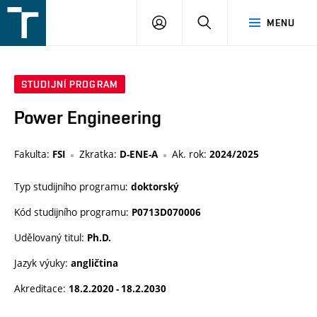
FSI
PŘIHLÁŠENÍ
HLEDAT
MENU
VUT
v
Brně
STUDIJNÍ PROGRAM
Power Engineering
Fakulta:
Zkratka:
Ak. rok:
FSI
D-ENE-A
2024/2025
Typ studijního programu:
doktorský
Kód studijního programu:
P0713D070006
Udělovaný titul:
Ph.D.
Jazyk výuky:
angličtina
Akreditace:
18.2.2020 - 18.2.2030