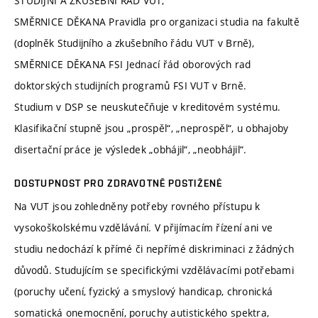
STUDIJNÍ A ZKUŠEBNÍ ŘÁD VUT,
SMĚRNICE DĚKANA Pravidla pro organizaci studia na fakultě
(doplněk Studijního a zkušebního řádu VUT v Brně),
SMĚRNICE DĚKANA FSI Jednací řád oborových rad
doktorských studijních programů FSI VUT v Brně.
Studium v DSP se neuskutečňuje v kreditovém systému.
Klasifikační stupně jsou „prospěl“, „neprospěl“, u obhajoby
disertační práce je výsledek „obhájil“, „neobhájil“.
DOSTUPNOST PRO ZDRAVOTNĚ POSTIŽENÉ
Na VUT jsou zohledněny potřeby rovného přístupu k
vysokoškolskému vzdělávání. V přijímacím řízení ani ve
studiu nedochází k přímé či nepřímé diskriminaci z žádných
důvodů. Studujícím se specifickými vzdělávacími potřebami
(poruchy učení, fyzický a smyslový handicap, chronická
somatická onemocnění, poruchy autistického spektra,