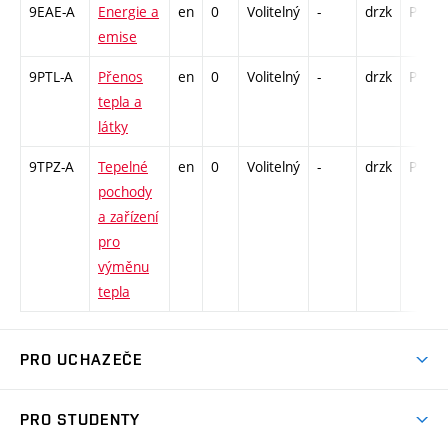
9EAE-A
Energie a
en
0
Volitelný
-
drzk
P - 20
emise
9PTL-A
Přenos
en
0
Volitelný
-
drzk
P - 20
tepla a
látky
9TPZ-A
Tepelné
en
0
Volitelný
-
drzk
P - 20
pochody
a zařízení
pro
výměnu
tepla
PRO UCHAZEČE
Studuj strojní inženýrství
PRO STUDENTY
Nabídka studia