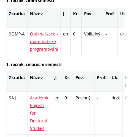
1. ročník, zimní semestr
Zkratka
Název
J.
Kr.
Pov.
Prof.
Uk.
H
r
9OMP-A
Optimalizace -
en
0
Volitelný
-
drzk
P
matematické
programování
1. ročník, celoroční semestr
Zkratka
Název
J.
Kr.
Pov.
Prof.
Uk.
Hod.
rozsa
9AJ
Academic
en
0
Povinný
-
drzk
Cj - 6
English
for
Doctoral
Studies