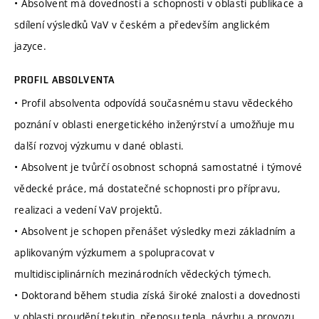
• Absolvent má dovednosti a schopnosti v oblasti publikace a
sdílení výsledků VaV v českém a především anglickém
jazyce.
PROFIL ABSOLVENTA
• Profil absolventa odpovídá současnému stavu vědeckého
poznání v oblasti energetického inženýrství a umožňuje mu
další rozvoj výzkumu v dané oblasti.
• Absolvent je tvůrčí osobnost schopná samostatné i týmové
vědecké práce, má dostatečné schopnosti pro přípravu,
realizaci a vedení VaV projektů.
• Absolvent je schopen přenášet výsledky mezi základním a
aplikovaným výzkumem a spolupracovat v
multidisciplinárních mezinárodních vědeckých týmech.
• Doktorand během studia získá široké znalosti a dovednosti
v oblasti proudění tekutin, přenosu tepla, návrhu a provozu