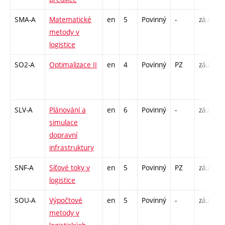
SMA-A
Matematické
en
5
Povinný
-
zá,zk
metody v
logistice
SO2-A
Optimalizace II
en
4
Povinný
PZ
zá,zk
SLV-A
Plánování a
en
6
Povinný
-
zá,zk
simulace
dopravní
infrastruktury
SNF-A
Síťové toky v
en
5
Povinný
PZ
zá,zk
logistice
SOU-A
Výpočtové
en
5
Povinný
-
zá,zk
metody v