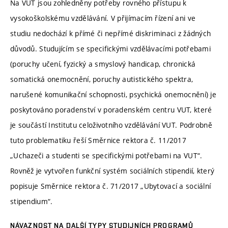
Na VUT jsou zohledněny potřeby rovného přístupu k
vysokoškolskému vzdělávání. V přijímacím řízení ani ve
studiu nedochází k přímé či nepřímé diskriminaci z žádných
důvodů. Studujícím se specifickými vzdělávacími potřebami
(poruchy učení, fyzický a smyslový handicap, chronická
somatická onemocnění, poruchy autistického spektra,
narušené komunikační schopnosti, psychická onemocnění) je
poskytováno poradenství v poradenském centru VUT, které
je součástí Institutu celoživotního vzdělávání VUT. Podrobně
tuto problematiku řeší Směrnice rektora č. 11/2017
„Uchazeči a studenti se specifickými potřebami na VUT“.
Rovněž je vytvořen funkční systém sociálních stipendií, který
popisuje Směrnice rektora č. 71/2017 „Ubytovací a sociální
stipendium“.
NÁVAZNOST NA DALŠÍ TYPY STUDIJNÍCH PROGRAMŮ