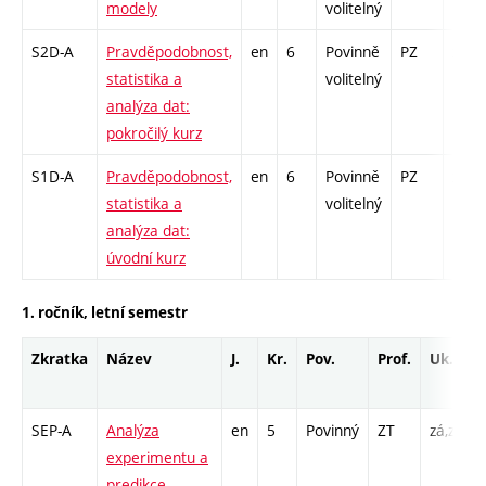
modely
volitelný
S2D-A
Pravděpodobnost,
en
6
Povinně
PZ
zá,zk
statistika a
volitelný
analýza dat:
pokročilý kurz
S1D-A
Pravděpodobnost,
en
6
Povinně
PZ
zá,zk
statistika a
volitelný
analýza dat:
úvodní kurz
1. ročník, letní semestr
Zkratka
Název
J.
Kr.
Pov.
Prof.
Uk.
SEP-A
Analýza
en
5
Povinný
ZT
zá,zk
experimentu a
predikce