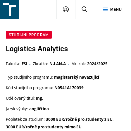
FSI
PŘIHLÁŠENÍ
HLEDAT
MENU
VUT
v
Brně
STUDIJNÍ PROGRAM
Logistics Analytics
Fakulta:
Zkratka:
Ak. rok:
FSI
N-LAN-A
2024/2025
Typ studijního programu:
magisterský navazující
Kód studijního programu:
N0541A170039
Udělovaný titul:
Ing.
Jazyk výuky:
angličtina
Poplatek za studium:
,
3000 EUR/ročně pro studenty z EU
3000 EUR/ročně pro studenty mimo EU