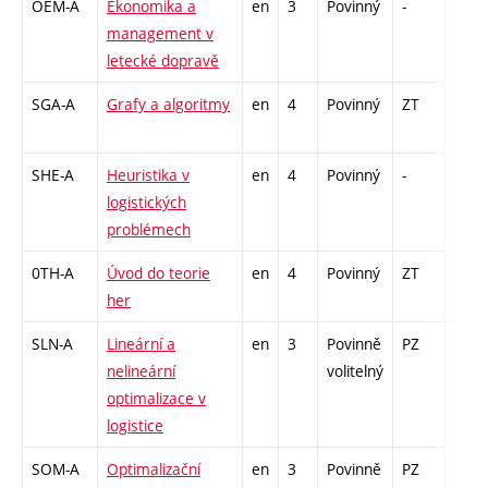
OEM-A
Ekonomika a
en
3
Povinný
-
kl
management v
letecké dopravě
SGA-A
Grafy a algoritmy
en
4
Povinný
ZT
zá,zk
SHE-A
Heuristika v
en
4
Povinný
-
zá,zk
logistických
problémech
0TH-A
Úvod do teorie
en
4
Povinný
ZT
zá,zk
her
SLN-A
Lineární a
en
3
Povinně
PZ
kl
nelineární
volitelný
optimalizace v
logistice
SOM-A
Optimalizační
en
3
Povinně
PZ
zá