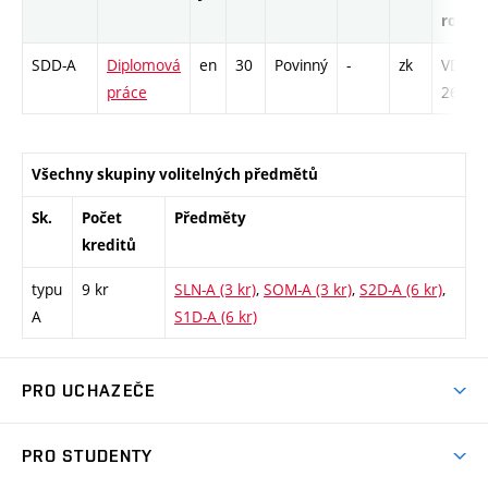
rozsa
SDD-A
Diplomová
en
30
Povinný
-
zk
VD -
práce
260
Všechny skupiny volitelných předmětů
Sk.
Počet
Předměty
kreditů
typu
9 kr
SLN-A (3 kr)
,
SOM-A (3 kr)
,
S2D-A (6 kr)
,
A
S1D-A (6 kr)
PRO UCHAZEČE
Studuj strojní inženýrství
PRO STUDENTY
Nabídka studia