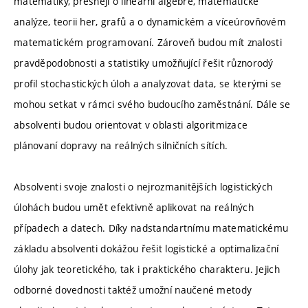
matematiky, přesněji o lineární algebře, matematické
analýze, teorii her, grafů a o dynamickém a víceúrovňovém
matematickém programovaní. Zároveň budou mít znalosti
pravděpodobnosti a statistiky umožňující řešit různorodý
profil stochastických úloh a analyzovat data, se kterými se
mohou setkat v rámci svého budoucího zaměstnání. Dále se
absolventi budou orientovat v oblasti algoritmizace
plánovaní dopravy na reálných silničních sítích.
Absolventi svoje znalosti o nejrozmanitějších logistických
úlohách budou umět efektivně aplikovat na reálných
případech a datech. Díky nadstandartnímu matematickému
základu absolventi dokážou řešit logistické a optimalizační
úlohy jak teoretického, tak i praktického charakteru. Jejich
odborné dovednosti taktéž umožní naučené metody