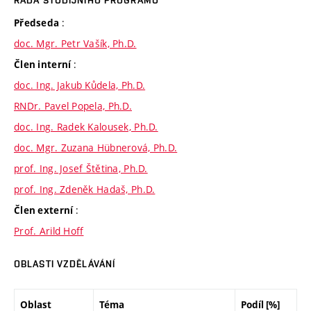
RADA STUDIJNÍHO PROGRAMU
:
Předseda
doc. Mgr. Petr Vašík, Ph.D.
:
Člen interní
doc. Ing. Jakub Kůdela, Ph.D.
RNDr. Pavel Popela, Ph.D.
doc. Ing. Radek Kalousek, Ph.D.
doc. Mgr. Zuzana Hübnerová, Ph.D.
prof. Ing. Josef Štětina, Ph.D.
prof. Ing. Zdeněk Hadaš, Ph.D.
:
Člen externí
Prof. Arild Hoff
OBLASTI VZDĚLÁVÁNÍ
Oblast
Téma
Podíl [%]