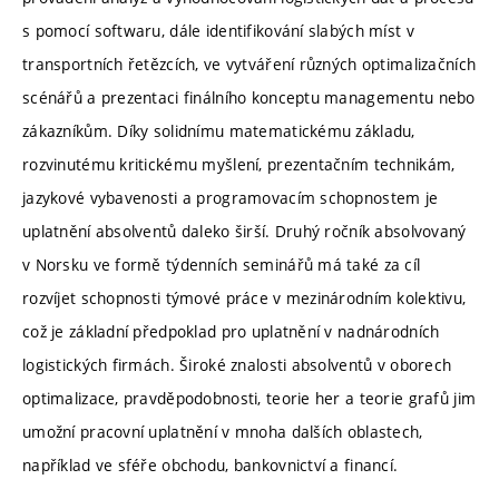
s pomocí softwaru, dále identifikování slabých míst v
transportních řetězcích, ve vytváření různých optimalizačních
scénářů a prezentaci finálního konceptu managementu nebo
zákazníkům. Díky solidnímu matematickému základu,
rozvinutému kritickému myšlení, prezentačním technikám,
jazykové vybavenosti a programovacím schopnostem je
uplatnění absolventů daleko širší. Druhý ročník absolvovaný
v Norsku ve formě týdenních seminářů má také za cíl
rozvíjet schopnosti týmové práce v mezinárodním kolektivu,
což je základní předpoklad pro uplatnění v nadnárodních
logistických firmách. Široké znalosti absolventů v oborech
optimalizace, pravděpodobnosti, teorie her a teorie grafů jim
umožní pracovní uplatnění v mnoha dalších oblastech,
například ve sféře obchodu, bankovnictví a financí.