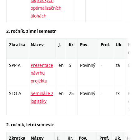
logistických
optimalizačních
úlohách
2. ročník, zimní semestr
Zkratka
Název
J.
Kr.
Pov.
Prof.
Uk.
Hod.
rozsa
SPP-A
Prezentace
en
5
Povinný
-
zá
C1 - 2
návrhu
projektu
SLO-A
Semináře z
en
25
Povinný
-
zk
P - 15
logistiky
/ C1 -
130
2. ročník, letní semestr
Zkratka
Název
J.
Kr.
Pov.
Prof.
Uk.
Hod.