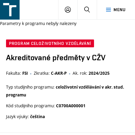
FSI
PŘIHLÁŠENÍ
HLEDAT
MENU
VUT
v
Parametry k programu nebyly nalezeny
Brně
PROGRAM CELOŽIVOTNÍHO VZDĚLÁVÁNÍ
Akreditované předměty v CŽV
Fakulta:
Zkratka:
Ak. rok:
FSI
C-AKR-P
2024/2025
Typ studijního programu:
celoživotní vzdělávání v akr. stud.
programu
Kód studijního programu:
C0700A000001
Jazyk výuky:
čeština