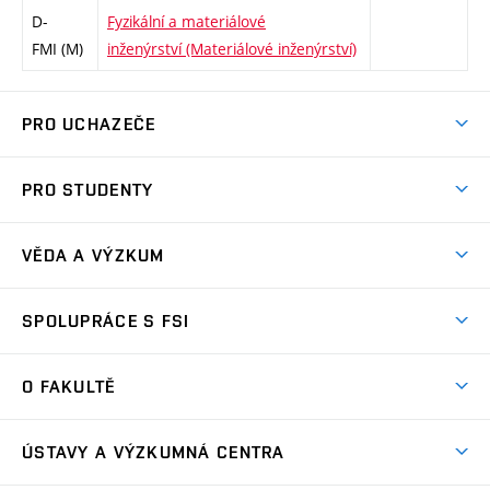
D-
Fyzikální a materiálové
FMI (M)
inženýrství (Materiálové inženýrství)
PRO UCHAZEČE
Studuj strojní inženýrství
PRO STUDENTY
Nabídka studia
Předměty
Ambasadoři studia
VĚDA A VÝZKUM
Studijní programy
Přijímačky
Věda a výzkum na FSI
Studijní předpisy
SPOLUPRÁCE S FSI
Zápisy
Úspěchy výzkumu
Časový plán studia
Často kladené dotazy
Firemní spolupráce
Oblasti výzkumu
O FAKULTĚ
Pro prváky
Dny otevřených dveří
Partnerství ve výzkumu
Centra výzkumu
Studium a stáže v zahraničí
Aktuality
Mobilní aplikace
Nejvýznamnější partneři
ÚSTAVY A VÝZKUMNÁ CENTRA
Podpora projektů
Odborná praxe
Kalendář akcí
Přípravné kurzy
Zahraniční spolupráce