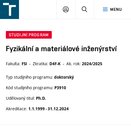
FSI
PŘIHLÁŠENÍ
HLEDAT
MENU
VUT
v
Brně
STUDIJNÍ PROGRAM
Fyzikální a materiálové inženýrství
Fakulta:
Zkratka:
Ak. rok:
FSI
D4F-K
2024/2025
Typ studijního programu:
doktorský
Kód studijního programu:
P3910
Udělovaný titul:
Ph.D.
Akreditace:
1.1.1999 - 31.12.2024