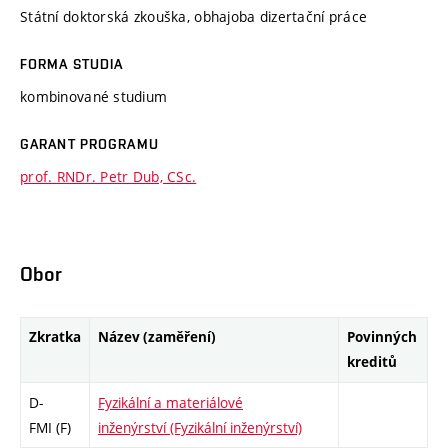
Státní doktorská zkouška, obhajoba dizertační práce
FORMA STUDIA
kombinované studium
GARANT PROGRAMU
prof. RNDr. Petr Dub, CSc.
Obor
Zkratka
Název (zaměření)
Povinných
kreditů
D-
Fyzikální a materiálové
FMI (F)
inženýrství (Fyzikální inženýrství)