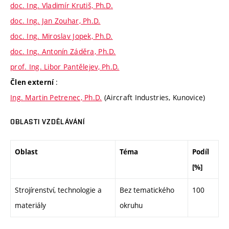
doc. Ing. Vladimír Krutiš, Ph.D.
doc. Ing. Jan Zouhar, Ph.D.
doc. Ing. Miroslav Jopek, Ph.D.
doc. Ing. Antonín Záděra, Ph.D.
prof. Ing. Libor Pantělejev, Ph.D.
:
Člen externí
Ing. Martin Petrenec, Ph.D.
(Aircraft Industries, Kunovice)
OBLASTI VZDĚLÁVÁNÍ
Oblast
Téma
Podíl
[%]
Strojírenství, technologie a
Bez tematického
100
materiály
okruhu