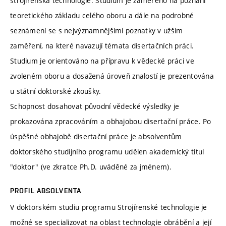
strojírenská technologie. Studium je zaměřeno na poznání
teoretického základu celého oboru a dále na podrobné
seznámení se s nejvýznamnějšími poznatky v užším
zaměření, na které navazují témata disertačních práci.
Studium je orientováno na přípravu k vědecké práci ve
zvoleném oboru a dosažená úroveň znalostí je prezentována
u státní doktorské zkoušky.
Schopnost dosahovat původní vědecké výsledky je
prokazována zpracováním a obhajobou disertační práce. Po
úspěšné obhajobě disertační práce je absolventům
doktorského studijního programu udělen akademický titul
"doktor" (ve zkratce Ph.D. uváděné za jménem).
PROFIL ABSOLVENTA
V doktorském studiu programu Strojírenské technologie je
možné se specializovat na oblast technologie obrábění a její