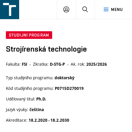
FSI
PŘIHLÁŠENÍ
HLEDAT
MENU
VUT
v
Brně
STUDIJNÍ PROGRAM
Strojírenská technologie
Fakulta:
Zkratka:
Ak. rok:
FSI
D-STG-P
2025/2026
Typ studijního programu:
doktorský
Kód studijního programu:
P0715D270019
Udělovaný titul:
Ph.D.
Jazyk výuky:
čeština
Akreditace:
18.2.2020 - 18.2.2030