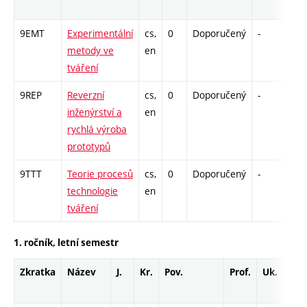
9EMT
Experimentální
cs,
0
Doporučený
-
drz
metody ve
en
tváření
9REP
Reverzní
cs,
0
Doporučený
-
drz
inženýrství a
en
rychlá výroba
prototypů
9TTT
Teorie procesů
cs,
0
Doporučený
-
drz
technologie
en
tváření
1. ročník, letní semestr
Zkratka
Název
J.
Kr.
Pov.
Prof.
Uk.
Ho
ro