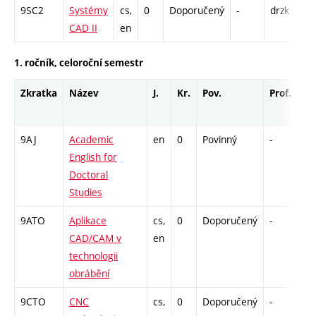
9SC2
Systémy
cs,
0
Doporučený
-
drzk
P -
CAD II
en
1. ročník, celoroční semestr
Zkratka
Název
J.
Kr.
Pov.
Prof.
Uk
9AJ
Academic
en
0
Povinný
-
dr
English for
Doctoral
Studies
9ATO
Aplikace
cs,
0
Doporučený
-
dr
CAD/CAM v
en
technologii
obrábění
9CTO
CNC
cs,
0
Doporučený
-
dr