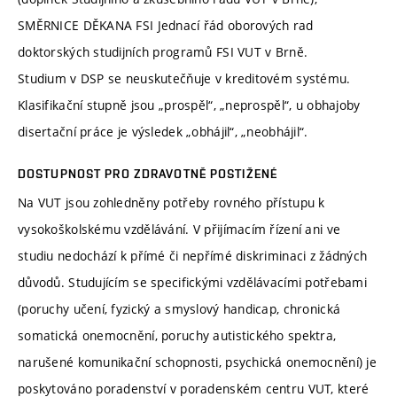
SMĚRNICE DĚKANA FSI Jednací řád oborových rad
doktorských studijních programů FSI VUT v Brně.
Studium v DSP se neuskutečňuje v kreditovém systému.
Klasifikační stupně jsou „prospěl“, „neprospěl“, u obhajoby
disertační práce je výsledek „obhájil“, „neobhájil“.
DOSTUPNOST PRO ZDRAVOTNĚ POSTIŽENÉ
Na VUT jsou zohledněny potřeby rovného přístupu k
vysokoškolskému vzdělávání. V přijímacím řízení ani ve
studiu nedochází k přímé či nepřímé diskriminaci z žádných
důvodů. Studujícím se specifickými vzdělávacími potřebami
(poruchy učení, fyzický a smyslový handicap, chronická
somatická onemocnění, poruchy autistického spektra,
narušené komunikační schopnosti, psychická onemocnění) je
poskytováno poradenství v poradenském centru VUT, které