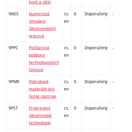
kovů a slitin
9NSS
Numerická
cs,
0
Doporučený
-
dr
simulace
en
slévárenských
procesů
9PPC
Počítačová
cs,
0
Doporučený
-
dr
podpora
en
technologických
činností
9PMR
Pokrokové
cs,
0
Doporučený
-
dr
materiály pro
en
řezné nástroje
9PST
Progresivní
cs,
0
Doporučený
-
dr
slévárenské
en
technologie