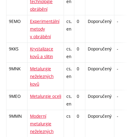
technologie
en
obrábění
9EMO
Experimentální
cs,
0
Doporučený
-
dr
metody
en
v obrábění
9KKS
Krystalizace
cs,
0
Doporučený
-
dr
kovů a slitin
en
9MNK
Metalurgie
cs,
0
Doporučený
-
dr
neželezných
en
kovů
9MEO
Metalurgie oceli
cs,
0
Doporučený
-
dr
en
9MMN
Moderní
cs
0
Doporučený
-
dr
metalurgie
neželezných