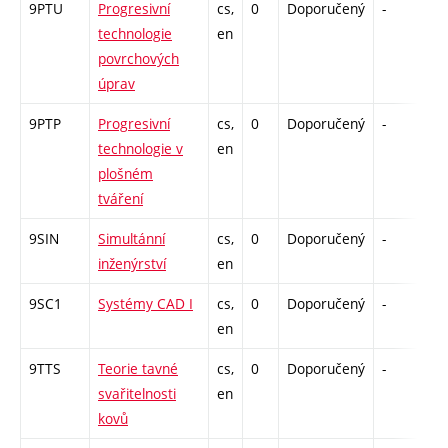
9PTU
Progresivní
cs,
0
Doporučený
-
dr
technologie
en
povrchových
úprav
9PTP
Progresivní
cs,
0
Doporučený
-
dr
technologie v
en
plošném
tváření
9SIN
Simultánní
cs,
0
Doporučený
-
dr
inženýrství
en
9SC1
Systémy CAD I
cs,
0
Doporučený
-
dr
en
9TTS
Teorie tavné
cs,
0
Doporučený
-
dr
svařitelnosti
en
kovů