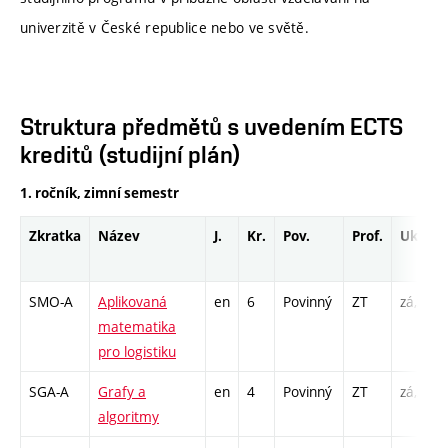
univerzitě v České republice nebo ve světě.
Struktura předmětů s uvedením ECTS
kreditů (studijní plán)
1. ročník, zimní semestr
Zkratka
Název
J.
Kr.
Pov.
Prof.
Uk.
SMO-A
Aplikovaná
en
6
Povinný
ZT
zá,zk
matematika
pro logistiku
SGA-A
Grafy a
en
4
Povinný
ZT
zá,zk
algoritmy