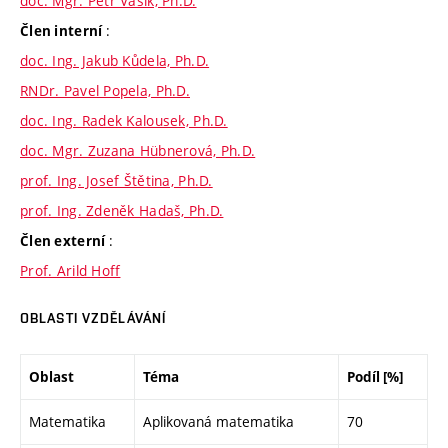
doc. Mgr. Petr Vašík, Ph.D.
:
Člen interní
doc. Ing. Jakub Kůdela, Ph.D.
RNDr. Pavel Popela, Ph.D.
doc. Ing. Radek Kalousek, Ph.D.
doc. Mgr. Zuzana Hübnerová, Ph.D.
prof. Ing. Josef Štětina, Ph.D.
prof. Ing. Zdeněk Hadaš, Ph.D.
:
Člen externí
Prof. Arild Hoff
OBLASTI VZDĚLÁVÁNÍ
Oblast
Téma
Podíl [%]
Matematika
Aplikovaná matematika
70