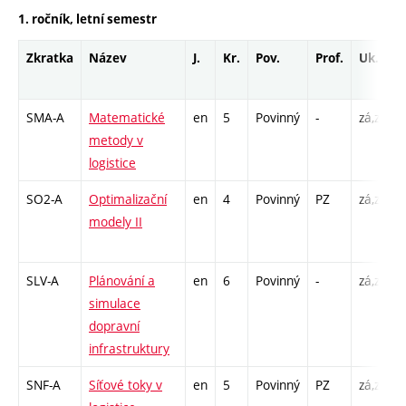
1. ročník, letní semestr
Zkratka
Název
J.
Kr.
Pov.
Prof.
Uk.
SMA-A
Matematické
en
5
Povinný
-
zá,zk
metody v
logistice
SO2-A
Optimalizační
en
4
Povinný
PZ
zá,zk
modely II
SLV-A
Plánování a
en
6
Povinný
-
zá,zk
simulace
dopravní
infrastruktury
SNF-A
Síťové toky v
en
5
Povinný
PZ
zá,zk