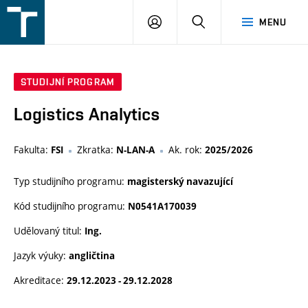
FSI
PŘIHLÁŠENÍ
HLEDAT
MENU
VUT
v
Brně
STUDIJNÍ PROGRAM
Logistics Analytics
Fakulta:
Zkratka:
Ak. rok:
FSI
N-LAN-A
2025/2026
Typ studijního programu:
magisterský navazující
Kód studijního programu:
N0541A170039
Udělovaný titul:
Ing.
Jazyk výuky:
angličtina
Akreditace:
29.12.2023 - 29.12.2028