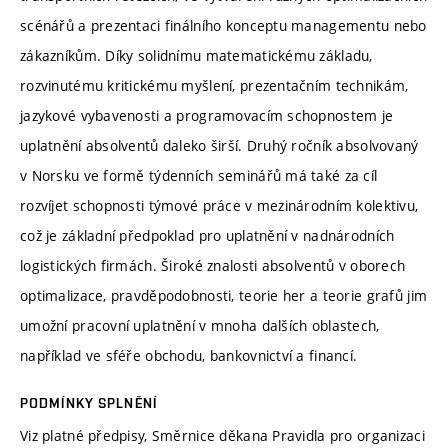
scénářů a prezentaci finálního konceptu managementu nebo
zákazníkům. Díky solidnímu matematickému základu,
rozvinutému kritickému myšlení, prezentačním technikám,
jazykové vybavenosti a programovacím schopnostem je
uplatnění absolventů daleko širší. Druhý ročník absolvovaný
v Norsku ve formě týdenních seminářů má také za cíl
rozvíjet schopnosti týmové práce v mezinárodním kolektivu,
což je základní předpoklad pro uplatnění v nadnárodních
logistických firmách. Široké znalosti absolventů v oborech
optimalizace, pravděpodobnosti, teorie her a teorie grafů jim
umožní pracovní uplatnění v mnoha dalších oblastech,
například ve sféře obchodu, bankovnictví a financí.
PODMÍNKY SPLNĚNÍ
Viz platné předpisy, Směrnice děkana Pravidla pro organizaci