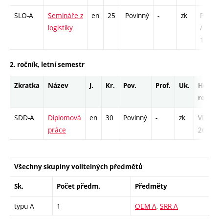
SLO-A
Semináře z
en
25
Povinný
-
zk
P - 15
logistiky
/ C1 -
130
2. ročník, letní semestr
Zkratka
Název
J.
Kr.
Pov.
Prof.
Uk.
Hod.
rozsa
SDD-A
Diplomová
en
30
Povinný
-
zk
VD -
práce
260
Všechny skupiny volitelných předmětů
Sk.
Počet předm.
Předměty
typu A
1
OEM-A
,
SRR-A