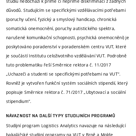
studiu nedochází k přímé či nepřímé diskriminaci z žádných
důvodů. Studujícím se specifickými vzdělávacími potřebami
(poruchy učení, fyzický a smyslový handicap, chronická
somatická onemocnění, poruchy autistického spektra,
narušené komunikační schopnosti, psychická onemocnění) je
poskytováno poradenství v poradenském centru VUT, které
je součástí Institutu celoživotního vzdělávání VUT. Podrobně
tuto problematiku řeší Směrnice rektora č. 11/2017
„Uchazeči a studenti se specifickými potřebami na VUT“.
Rovněž je vytvořen funkční systém sociálních stipendií, který
popisuje Směrnice rektora č. 71/2017 „Ubytovací a sociální
stipendium“.
NÁVAZNOST NA DALŠÍ TYPY STUDIJNÍCH PROGRAMŮ
Studijní program Logistics Analytics navazuje na následující
bakalářské studijní programy na VUT v Brně a Molde