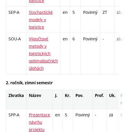
logistice
SEP-A
Stochastické
en
5
Povinný
ZT
zá,zk
modely v
logistice
SOU-A
Výpočtové
en
6
Povinný
-
zá,zk
metody v
logistických
optimalizačních
úlohách
2. ročník, zimní semestr
Zkratka
Název
J.
Kr.
Pov.
Prof.
Uk.
Hod.
rozsa
SPP-A
Prezentace
en
5
Povinný
-
zá
C1 - 2
návrhu
projektu