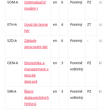
SOM-A
Optimalizační
en
6
Povinný
PZ
zá
modely I
0TH-A
Úvod do teorie
en
4
Povinný
ZT
zá,zk
her
SZD-A
Základy
en
6
Povinný
-
zá,zk
zpracování dat
OEM-A
Ekonomika a
en
3
Povinně
PZ
kl
management v
volitelný
letecké
dopravě
SRR-A
Řízení
en
3
Povinně
PZ
kl
dodavatelských
volitelný
řetězců