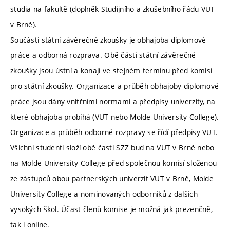
studia na fakultě (doplněk Studijního a zkušebního řádu VUT
v Brně).
Součástí státní závěrečné zkoušky je obhajoba diplomové
práce a odborná rozprava. Obě části státní závěrečné
zkoušky jsou ústní a konají ve stejném termínu před komisí
pro státní zkoušky. Organizace a průběh obhajoby diplomové
práce jsou dány vnitřními normami a předpisy univerzity, na
které obhajoba probíhá (VUT nebo Molde University College).
Organizace a průběh odborné rozpravy se řídí předpisy VUT.
Všichni studenti složí obě časti SZZ buď na VUT v Brně nebo
na Molde University College před společnou komisí složenou
ze zástupců obou partnerských univerzit VUT v Brně, Molde
University College a nominovaných odborníků z dalších
vysokých škol. Účast členů komise je možná jak prezenčně,
tak i online.