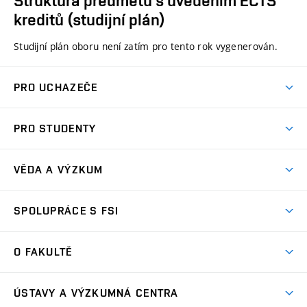
Struktura předmětů s uvedením ECTS
kreditů (studijní plán)
Studijní plán oboru není zatím pro tento rok vygenerován.
PRO UCHAZEČE
Studuj strojní inženýrství
PRO STUDENTY
Nabídka studia
Předměty
Ambasadoři studia
VĚDA A VÝZKUM
Studijní programy
Přijímačky
Věda a výzkum na FSI
Studijní předpisy
SPOLUPRÁCE S FSI
Zápisy
Úspěchy výzkumu
Časový plán studia
Často kladené dotazy
Firemní spolupráce
Oblasti výzkumu
O FAKULTĚ
Pro prváky
Dny otevřených dveří
Partnerství ve výzkumu
Centra výzkumu
Studium a stáže v zahraničí
Aktuality
Mobilní aplikace
Nejvýznamnější partneři
ÚSTAVY A VÝZKUMNÁ CENTRA
Podpora projektů
Odborná praxe
Kalendář akcí