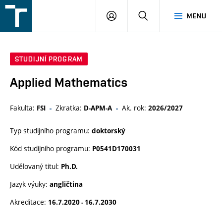
FSI
PŘIHLÁŠENÍ
HLEDAT
MENU
VUT
v
Brně
STUDIJNÍ PROGRAM
Applied Mathematics
Fakulta:
Zkratka:
Ak. rok:
FSI
D-APM-A
2026/2027
Typ studijního programu:
doktorský
Kód studijního programu:
P0541D170031
Udělovaný titul:
Ph.D.
Jazyk výuky:
angličtina
Akreditace:
16.7.2020 - 16.7.2030