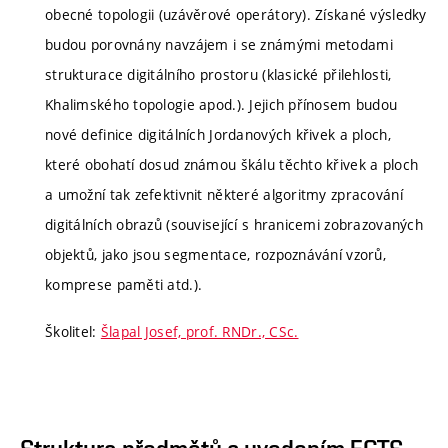
obecné topologii (uzávěrové operátory). Získané výsledky
budou porovnány navzájem i se známými metodami
strukturace digitálního prostoru (klasické přilehlosti,
Khalimského topologie apod.). Jejich přínosem budou
nové definice digitálních Jordanových křivek a ploch,
které obohatí dosud známou škálu těchto křivek a ploch
a umožní tak zefektivnit některé algoritmy zpracování
digitálních obrazů (související s hranicemi zobrazovaných
objektů, jako jsou segmentace, rozpoznávání vzorů,
komprese paměti atd.).
Školitel:
Šlapal Josef, prof. RNDr., CSc.