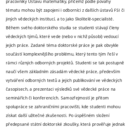
pracovníky Ústavu matematiky, přičemž podle povahy
tématu mohou být zapojeni i odborníci z dalších ústavů FSI či
jiných vědeckých institucí, a to jako školitelé-specialisté.
Během svého doktorského studia se studenti stávají členy
vědeckých týmů, které vede (nebo v nichž působí) vedoucí
jejich práce. Zadané téma doktorské práce je pak obvykle
součástí komplexnějšího problému, který tento tým řeší v
rámci různých odborných projektů. Studenti se tak postupně
naučí všem základním zásadám vědecké práce, především
vytváření odborných textů a jejich publikování ve vědeckých
časopisech, a prezentaci výsledků své vědecké práce na
seminářích či konferencích. Samozřejmostí je přitom
spolupráce se zahraničními pracovišti, kde studenti mohou
získat další užitečné zkušenosti. Po úspěšném složení
předepsané státní doktorské zkoušky, která prověřuje jednak