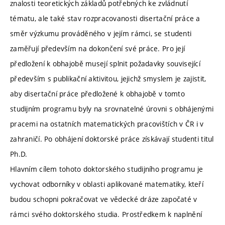
znalosti teoretických základů potřebných ke zvládnutí
tématu, ale také stav rozpracovanosti disertační práce a
směr výzkumu prováděného v jejím rámci, se studenti
zaměřují především na dokončení své práce. Pro její
předložení k obhajobě musejí splnit požadavky související
především s publikační aktivitou, jejichž smyslem je zajistit,
aby disertační práce předložené k obhajobě v tomto
studijním programu byly na srovnatelné úrovni s obhájenými
pracemi na ostatních matematických pracovištích v ČR i v
zahraničí. Po obhájení doktorské práce získávají studenti titul
Ph.D.
Hlavním cílem tohoto doktorského studijního programu je
vychovat odborníky v oblasti aplikované matematiky, kteří
budou schopni pokračovat ve vědecké dráze započaté v
rámci svého doktorského studia. Prostředkem k naplnění