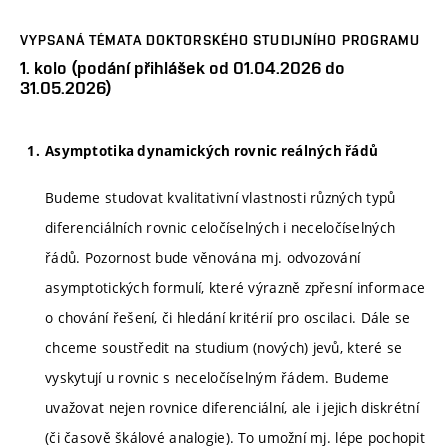
VYPSANÁ TÉMATA DOKTORSKÉHO STUDIJNÍHO PROGRAMU
1. kolo (podání přihlášek od 01.04.2026 do
31.05.2026)
Asymptotika dynamických rovnic reálných řádů
Budeme studovat kvalitativní vlastnosti různých typů
diferenciálních rovnic celočíselných i neceločíselných
řádů. Pozornost bude věnována mj. odvozování
asymptotických formulí, které výrazně zpřesní informace
o chování řešení, či hledání kritérií pro oscilaci. Dále se
chceme soustředit na studium (nových) jevů, které se
vyskytují u rovnic s neceločíselným řádem. Budeme
uvažovat nejen rovnice diferenciální, ale i jejich diskrétní
(či časově škálové analogie). To umožní mj. lépe pochopit