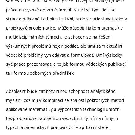
samostatné tvůrčí vědecké práce. Osvojí si zásady týmové
práce na vysoké odborné úrovni. Naučí se tým řídit po
stránce odborné i administrativní, bude se orientovat také v
projektové problematice. Může působit i jako matematik v
multidisciplinárních týmech. Je schopen se na řešení
výzkumných problémů nejen podílet, ale umí sám aktuální
vědecké problémy vyhledávat a formulovat. Umí výsledky
své práce prezentovat, a to jak formou vědeckých publikací,
tak formou odborných přednášek.
Absolvent bude mít rozvinutou schopnost analytického
myšlení, což mu v kombinaci se znalostí pokročilých metod
aplikované matematiky a výpočetních technologií umožní
bezproblémové zapojení do vědeckých týmů na různých
typech akademických pracovišť, či v aplikační sféře.