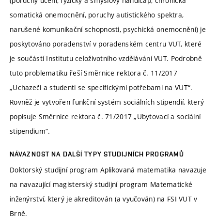
(poruchy učení, fyzický a smyslový handicap, chronická
somatická onemocnění, poruchy autistického spektra,
narušené komunikační schopnosti, psychická onemocnění) je
poskytováno poradenství v poradenském centru VUT, které
je součástí Institutu celoživotního vzdělávání VUT. Podrobně
tuto problematiku řeší Směrnice rektora č. 11/2017
„Uchazeči a studenti se specifickými potřebami na VUT“.
Rovněž je vytvořen funkční systém sociálních stipendií, který
popisuje Směrnice rektora č. 71/2017 „Ubytovací a sociální
stipendium“.
NÁVAZNOST NA DALŠÍ TYPY STUDIJNÍCH PROGRAMŮ
Doktorský studijní program Aplikovaná matematika navazuje
na navazující magisterský studijní program Matematické
inženýrství, který je akreditován (a vyučován) na FSI VUT v
Brně.