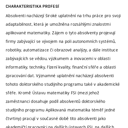
CHARAKTERISTIKA PROFESÍ
Absolventi nacházejí široké uplatnění na trhu práce pro svoji
adaptabilnost, která je umožněna rozsáhlými znalostmi
aplikované matematiky. Zájem o tyto absolventy projevují
firmy zabývající se vývojem na poli autonomních systémů,
robotiky, automatizace či obrazové analýzy, a dále instituce
zabývajících se vědou, výzkumem a inovacemi v oblasti
informatiky, techniky, řízení kvality, finanční sféře a oblasti
zpracování dat. Významné uplatnění nacházejí absolventi
tohoto doktorského studijního programu také v akademické
sféře. Kromě Ústavu matematiky FSI (mezi jehož
zaměstnanci dosahuje podíl absolventů doktorského
studijního programu Aplikovaná matematika téměř jedné
čtvrtiny) pracují v současné době tito absolventi jako
akademičtí pracovníci na dalších ústavech FSI, na dalších