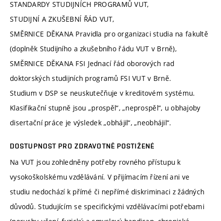
STANDARDY STUDIJNÍCH PROGRAMŮ VUT,
STUDIJNÍ A ZKUŠEBNÍ ŘÁD VUT,
SMĚRNICE DĚKANA Pravidla pro organizaci studia na fakultě
(doplněk Studijního a zkušebního řádu VUT v Brně),
SMĚRNICE DĚKANA FSI Jednací řád oborových rad
doktorských studijních programů FSI VUT v Brně.
Studium v DSP se neuskutečňuje v kreditovém systému.
Klasifikační stupně jsou „prospěl“, „neprospěl“, u obhajoby
disertační práce je výsledek „obhájil“, „neobhájil“.
DOSTUPNOST PRO ZDRAVOTNĚ POSTIŽENÉ
Na VUT jsou zohledněny potřeby rovného přístupu k
vysokoškolskému vzdělávání. V přijímacím řízení ani ve
studiu nedochází k přímé či nepřímé diskriminaci z žádných
důvodů. Studujícím se specifickými vzdělávacími potřebami