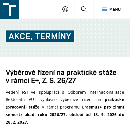
FSI
PŘIHLÁŠENÍ
HLEDAT
MENU
VUT
v
Brně
AKCE,
TERMÍNY
Výběrové řízení na praktické stáže
v rámci E+, Z. S. 26/27
Vedení FSI ve spolupráci s Odborem internacionalizace
Rektorátu VUT vyhlásilo výběrové řízení na
praktické
v rámci programu
(pracovní) stáže
Erasmus+
pro zimní
semestr akad. roku 2026/27, období od 18. 9. 2026 do
28. 2. 2027.