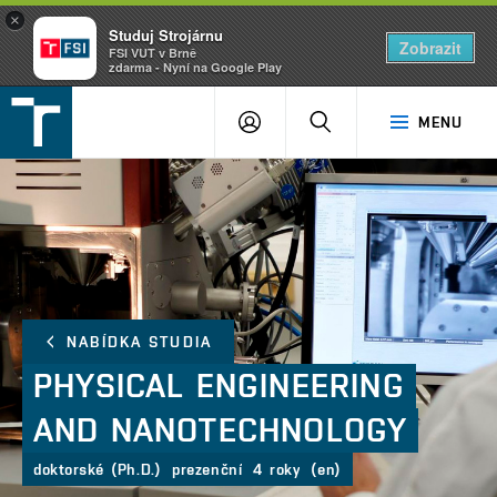
×
Studuj Strojárnu
Zobrazit
FSI VUT v Brně
zdarma - Nyní na Google Play
FSI
PŘIHLÁŠENÍ
HLEDAT
MENU
VUT
v
Brně
NABÍDKA STUDIA
PHYSICAL
ENGINEERING
AND
NANOTECHNOLOGY
doktorské (Ph.D.)
prezenční
4 roky
(en)