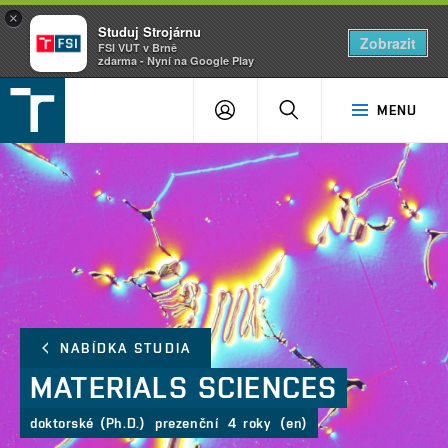
×
Studuj Strojárnu
Zobrazit
FSI VUT v Brně
zdarma - Nyní na Google Play
FSI
PŘIHLÁŠENÍ
HLEDAT
MENU
VUT
v
Brně
NABÍDKA STUDIA
MATERIALS
SCIENCES
doktorské (Ph.D.)
prezenční
4 roky
(en)