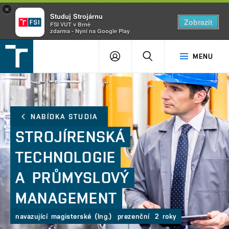
×
Studuj Strojárnu
Zobrazit
FSI VUT v Brně
zdarma - Nyní na Google Play
FSI
PŘIHLÁŠENÍ
HLEDAT
MENU
VUT
v
Brně
NABÍDKA STUDIA
STROJÍRENSKÁ
TECHNOLOGIE
A PRŮMYSLOVÝ
MANAGEMENT
navazující magisterské (Ing.)
prezenční
2 roky