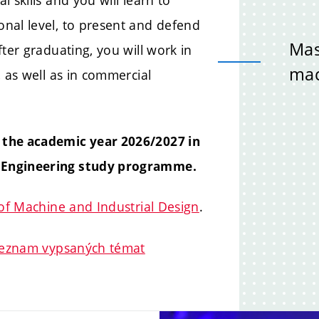
 skills and you will learn to
nal level, to present and defend
Mas
ter graduating, you will work in
mac
 as well as in commercial
 the academic year 2026/2027 in
s Engineering study programme.
 of Machine and Industrial Design
.
 seznam vypsaných témat