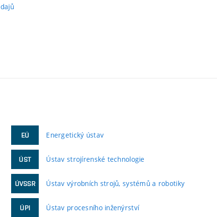
údajů
Energetický ústav
EÚ
Ústav strojírenské technologie
ÚST
Ústav výrobních strojů, systémů a robotiky
ÚVSSR
Ústav procesního inženýrství
ÚPI