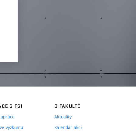
CE S FSI
O FAKULTĚ
lupráce
Aktuality
 ve výzkumu
Kalendář akcí