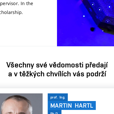
upervisor. In the
cholarship.
Všechny své vědomosti předají
a v těžkých chvílích vás podrží
prof. Ing.
MARTIN HARTL
Ph.D.