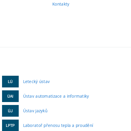
Kontakty
Letecký ústav
LÚ
Ústav automatizace a informatiky
ÚAI
Ústav jazyků
ÚJ
Laboratoř přenosu tepla a proudění
LPTP