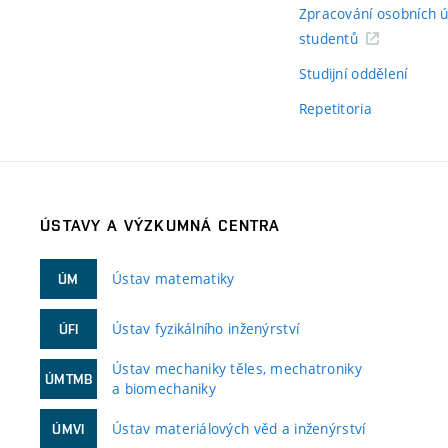
Zpracování osobních 
studentů
Studijní oddělení
Repetitoria
ÚSTAVY A VÝZKUMNÁ CENTRA
Ústav matematiky
ÚM
Ústav fyzikálního inženýrství
ÚFI
Ústav mechaniky těles, mechatroniky
ÚMTMB
a biomechaniky
Ústav materiálových věd a inženýrství
ÚMVI