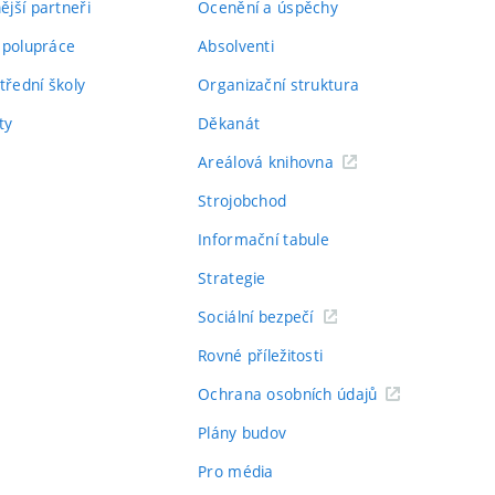
jší partneři
Ocenění a úspěchy
spolupráce
Absolventi
třední školy
Organizační struktura
ty
Děkanát
Areálová knihovna
Strojobchod
Informační tabule
Strategie
Sociální bezpečí
Rovné příležitosti
Ochrana osobních údajů
Plány budov
Pro média