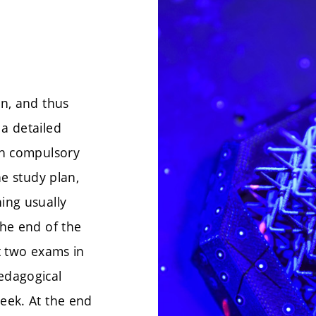
on, and thus
 a detailed
fth compulsory
he study plan,
hing usually
the end of the
st two exams in
pedagogical
week. At the end