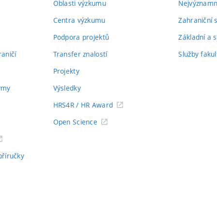
Oblasti výzkumu
Nejvýznamně
Centra výzkumu
Zahraniční 
Podpora projektů
Základní a s
aničí
Transfer znalostí
Služby fakul
Projekty
týmy
Výsledky
HRS4R / HR Award
Open Science
příručky