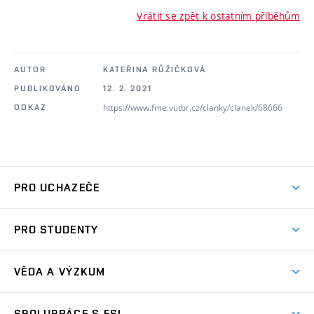
Vrátit se zpět k ostatním příběhům
AUTOR
KATEŘINA RŮŽIČKOVÁ
PUBLIKOVÁNO
12. 2. 2021
https://www.fme.vutbr.cz/clanky/clanek/68666
ODKAZ
PRO UCHAZEČE
Studuj strojní inženýrství
PRO STUDENTY
Nabídka studia
Předměty
Ambasadoři studia
VĚDA A VÝZKUM
Studijní programy
Přijímačky
Věda a výzkum na FSI
Studijní předpisy
SPOLUPRÁCE S FSI