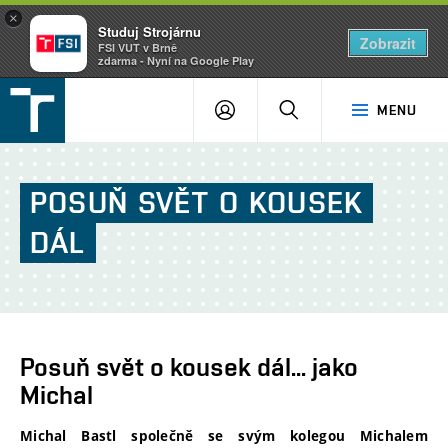
×
Studuj Strojárnu
Zobrazit
FSI VUT v Brně
zdarma - Nyní na Google Play
FSI
PŘIHLÁŠENÍ
HLEDAT
MENU
VUT
v
Brně
POSUŇ
SVĚT
O
KOUSEK
DÁL
Posuň svět o kousek dál... jako
Michal
Michal Bastl společně se svým kolegou Michalem