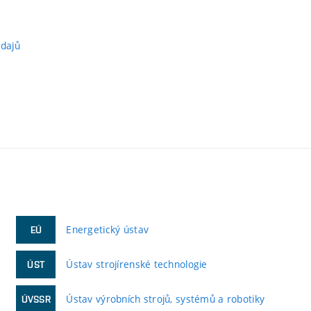
údajů
Energetický ústav
EÚ
Ústav strojírenské technologie
ÚST
Ústav výrobních strojů, systémů a robotiky
ÚVSSR