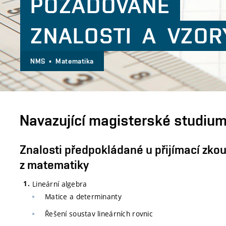
POŽADOVANÉ
ZNALOSTI A VZOR
NMS ▪ Matematika
Navazující magisterské studiu
Znalosti předpokládané u přijímací zko
z matematiky
Lineární algebra
Matice a determinanty
Řešení soustav lineárních rovnic