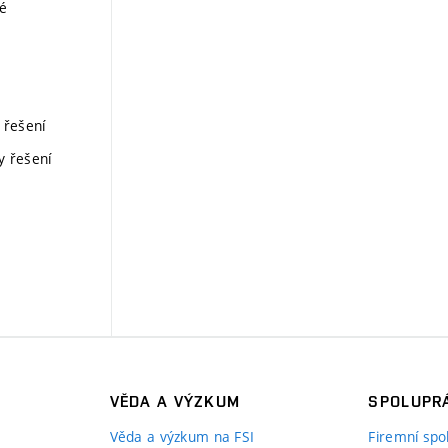
ké
 řešení
y řešení
VĚDA A VÝZKUM
SPOLUPRÁ
Věda a výzkum na FSI
Firemní spo