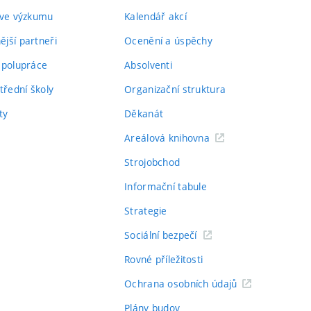
 ve výzkumu
Kalendář akcí
jší partneři
Ocenění a úspěchy
spolupráce
Absolventi
třední školy
Organizační struktura
ty
Děkanát
Areálová knihovna
Strojobchod
Informační tabule
Strategie
Sociální bezpečí
Rovné příležitosti
Ochrana osobních údajů
Plány budov