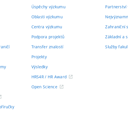
Úspěchy výzkumu
Partnerství
Oblasti výzkumu
Nejvýznamně
Centra výzkumu
Zahraniční 
Podpora projektů
Základní a s
aničí
Transfer znalostí
Služby fakul
Projekty
týmy
Výsledky
HRS4R / HR Award
Open Science
příručky