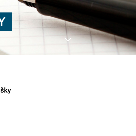
Y
Next
m
ušky