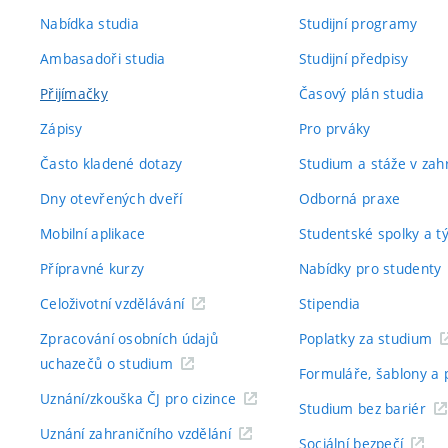
Nabídka studia
Studijní programy
Ambasadoři studia
Studijní předpisy
Přijímačky
Časový plán studia
Zápisy
Pro prváky
Často kladené dotazy
Studium a stáže v zahr
Dny otevřených dveří
Odborná praxe
Mobilní aplikace
Studentské spolky a 
Přípravné kurzy
Nabídky pro studenty
Celoživotní vzdělávání
Stipendia
Zpracování osobních údajů
Poplatky za studium
uchazečů o studium
Formuláře, šablony a 
Uznání/zkouška ČJ pro cizince
Studium bez bariér
Uznání zahraničního vzdělání
Sociální bezpečí