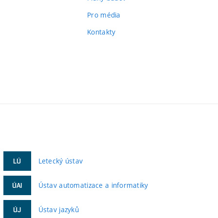
Pro média
Kontakty
Letecký ústav
LÚ
Ústav automatizace a informatiky
ÚAI
Ústav jazyků
ÚJ