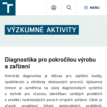
FSI
PŘIHLÁŠENÍ
HLEDAT
MENU
VUT
v
Brně
VÝZKUMNÉ
AKTIVITY
Diagnostika pro pokročilou výrobu
a zařízení
Pokročilá diagnostika je klíčová pro zajištění kvality,
spolehlivosti a efektivity sledovaných procesů. Výzkumná
činnost je zaměřena na vývoj diagnostických systémů
a technik pro včasnou identifikaci vzniklých problémů
a predikci nadcházejících poruch strojních zařízení. Cílem je
včasné proaktivní řešení potenciálních problémů,