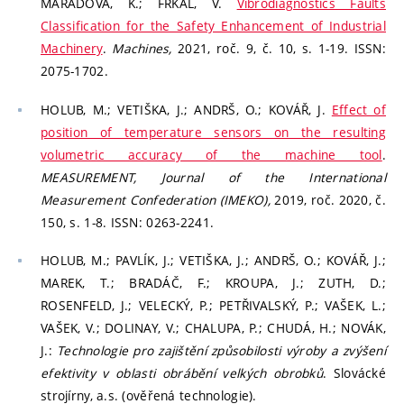
MARADOVÁ, K.; FRKAL, V.
Vibrodiagnostics Faults
Classification for the Safety Enhancement of Industrial
Machinery
.
Machines,
2021, roč. 9, č. 10, s. 1-19. ISSN:
2075-1702.
HOLUB, M.; VETIŠKA, J.; ANDRŠ, O.; KOVÁŘ, J.
Effect of
position of temperature sensors on the resulting
volumetric accuracy of the machine tool
.
MEASUREMENT, Journal of the International
Measurement Confederation (IMEKO),
2019, roč. 2020, č.
150, s. 1-8. ISSN: 0263-2241.
HOLUB, M.; PAVLÍK, J.; VETIŠKA, J.; ANDRŠ, O.; KOVÁŘ, J.;
MAREK, T.; BRADÁČ, F.; KROUPA, J.; ZUTH, D.;
ROSENFELD, J.; VELECKÝ, P.; PETŘIVALSKÝ, P.; VAŠEK, L.;
VAŠEK, V.; DOLINAY, V.; CHALUPA, P.; CHUDÁ, H.; NOVÁK,
J.:
Technologie pro zajištění způsobilosti výroby a zvýšení
efektivity v oblasti obrábění velkých obrobků
. Slovácké
strojírny, a.s. (ověřená technologie).