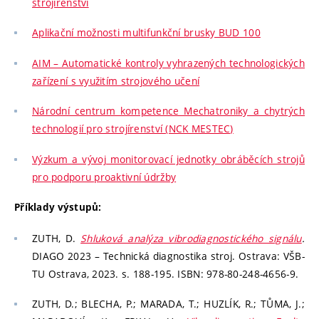
strojírenství
Aplikační možnosti multifunkční brusky BUD 100
AIM – Automatické kontroly vyhrazených technologických
zařízení s využitím strojového učení
Národní centrum kompetence Mechatroniky a chytrých
technologií pro strojírenství (NCK MESTEC)
Výzkum a vývoj monitorovací jednotky obráběcích strojů
pro podporu proaktivní údržby
Příklady výstupů:
ZUTH, D.
Shluková analýza vibrodiagnostického signálu
.
DIAGO 2023 – Technická diagnostika stroj. Ostrava: VŠB-
TU Ostrava, 2023. s. 188-195. ISBN: 978-80-248-4656-9.
ZUTH, D.; BLECHA, P.; MARADA, T.; HUZLÍK, R.; TŮMA, J.;