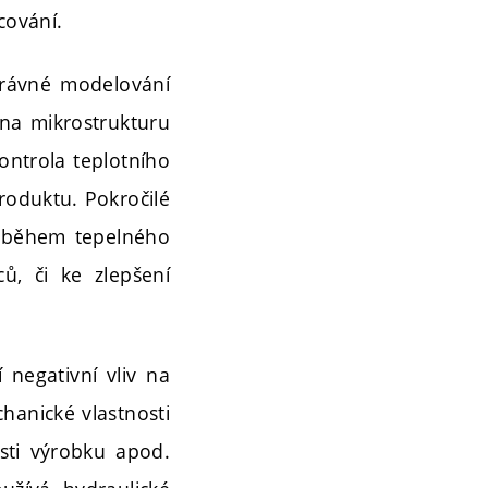
cování.
právné modelování
 na mikrostrukturu
kontrola teplotního
roduktu. Pokročilé
hů během tepelného
ů, či ke zlepšení
 negativní vliv na
hanické vlastnosti
osti výrobku apod.