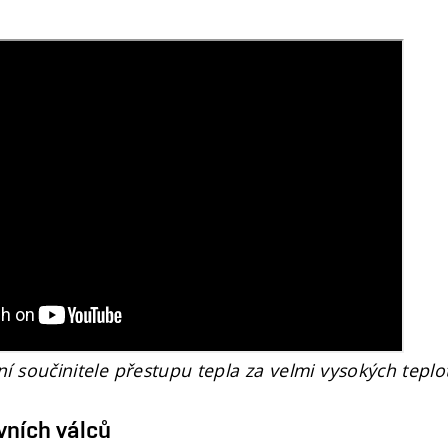
í součinitele přestupu tepla za velmi vysokých teplo
vních válců