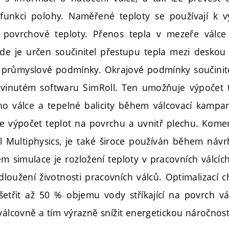
funkci polohy. Naměřené teploty se používají k v
 povrchové teploty. Přenos tepla v mezeře válce
de je určen součinitel přestupu tepla mezi desko
 průmyslové podmínky. Okrajové podmínky součinit
vyvinutém softwaru SimRoll. Ten umožňuje výpočet 
ho válce a tepelné balicity během válcovací kampan
 výpočet teplot na povrchu a uvnitř plechu. Komer
 Multiphysics, je také široce používán během návr
m simulace je rozložení teploty v pracovních válcích
dloužení životnosti pracovních válců. Optimalizací 
etřit až 50 % objemu vody stříkající na povrch vál
válcovně a tím výrazně snížit energetickou náročnost