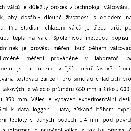
ch válců je důležitý proces v technologii válcování
tak, aby dosáhly dlouhé životnosti s ohledem n
u. Pro studium chlazení válců je třeba určit p
stupu tepla na válci. Spolehlivou metodou popisu
odmínek je provést měření buď během válcova
 Nicméně měření prováděné v laboratoři p
 metod jsou mnohem levnější a méně časově náročn
ovaná testovací zařízení pro simulaci chladicích pr
z takových je válec o průměru 650 mm a šířkou 600 
u 350 mm. Válec je vybaven experimentální desk
ými k data loggeru. Data, získaná během exper
torii teploty v daných bodech 0,4 mm pod povrc
 s informací o natočení válce, a tak lze převést