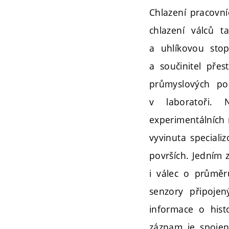
Chlazení pracovní
chlazení válců 
a uhlíkovou stop
a součinitel pře
průmyslových p
v laboratoři.
experimentálních
vyvinuta specializ
površích. Jedním 
i válec o průměr
senzory připojen
informace o his
záznam je spojen