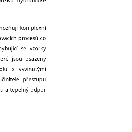
užívá hydraulické
umožňují komplexní
jovacích procesů co
ybující se vzorky
které jsou osazeny
olu s vyvinutými
činitele přestupu
álu a tepelný odpor