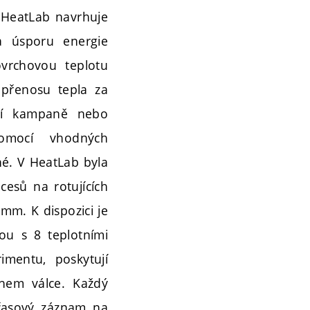
. HeatLab navrhuje
a úsporu energie
ovrchovou teplotu
 přenosu tepla za
cí kampaně nebo
omocí vhodných
é. V HeatLab byla
ocesů na rotujících
mm. K dispozici je
ou s 8 teplotními
imentu, poskytují
hem válce. Každý
 časový záznam na