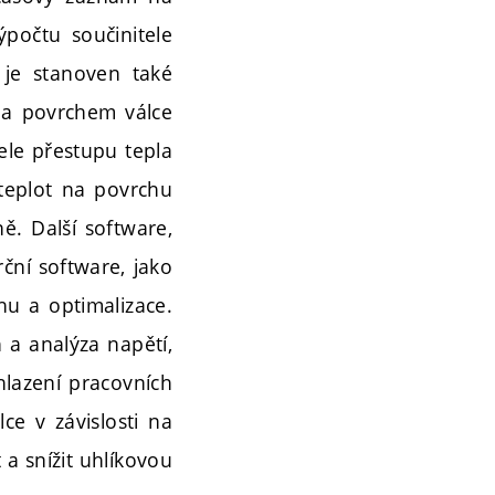
ýpočtu součinitele
 je stanoven také
u a povrchem válce
ele přestupu tepla
teplot na povrchu
ě. Další software,
ční software, jako
hu a optimalizace.
 a analýza napětí,
chlazení pracovních
ce v závislosti na
 a snížit uhlíkovou