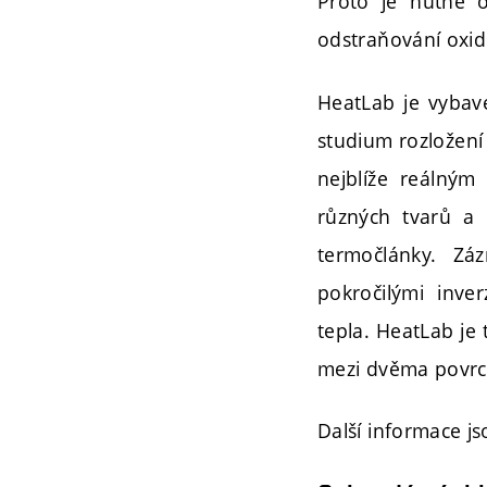
Proto je nutné o
odstraňování oxid
HeatLab je vybave
studium rozložení 
nejblíže reálným
různých tvarů a r
termočlánky. Zá
pokročilými inve
tepla. HeatLab je 
mezi dvěma povrc
Další informace js