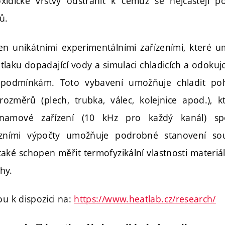
xidické vrstvy odstranit k čemuž se nejčastěji po
ů.
n unikátními experimentálními zařízeními, které 
tlaku dopadající vody a simulaci chladicích a odoku
 podmínkám. Toto vybavení umožňuje chladit poh
ozměrů (plech, trubka, válec, kolejnice apod.), 
znamové zařízení (10 kHz pro každý kanál) sp
rzními výpočty umožňuje podrobné stanovení sou
také schopen měřit termofyzikální vlastnosti materi
hy.
ou k dispozici na:
https://www.heatlab.cz/research/