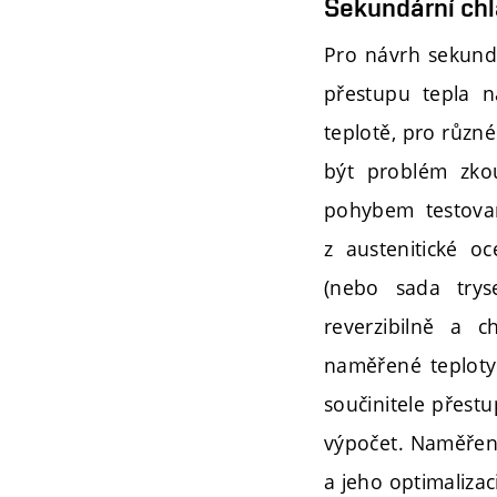
Sekundární chla
Pro návrh sekundá
přestupu tepla n
teplotě, pro různ
být problém zkou
pohybem testovan
z austenitické o
(nebo sada trys
reverzibilně a 
naměřené teploty
součinitele přest
výpočet. Naměřený
a jeho optimalizac