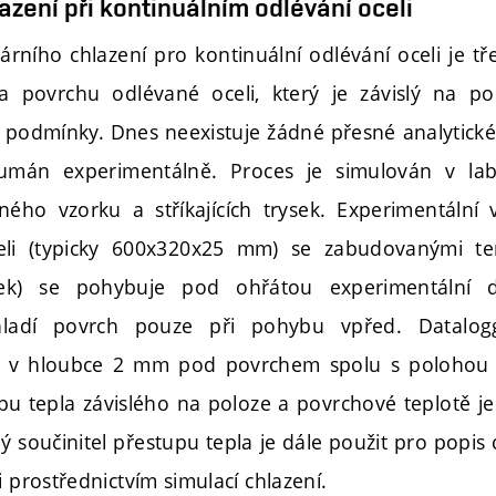
zení při kontinuálním odlévání oceli
rního chlazení pro kontinuální odlévání oceli je tře
a povrchu odlévané oceli, který je závislý na p
é podmínky. Dnes neexistuje žádné přesné analytické 
mán experimentálně. Proces je simulován v labo
ého vzorku a stříkajících trysek. Experimentální 
celi (typicky 600x320x25 mm) se zabudovanými te
ek) se pohybuje pod ohřátou experimentální 
chladí povrch pouze při pohybu vpřed. Datalo
 v hloubce 2 mm pod povrchem spolu s polohou t
upu tepla závislého na poloze a povrchové teplotě je
 součinitel přestupu tepla je dále použit pro popis 
i prostřednictvím simulací chlazení.