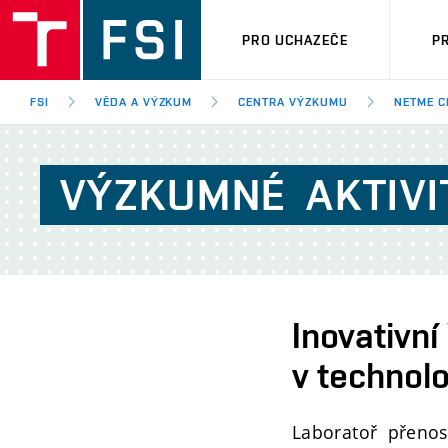
PRO UCHAZEČE
P
FSI
VĚDA A VÝZKUM
CENTRA VÝZKUMU
NETME C
VÝZKUMNÉ
AKTIVI
Inovativní
v technol
Laboratoř přenos