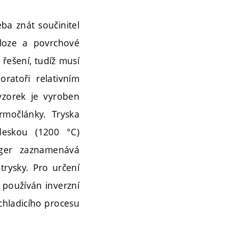
ba znát součinitel
oloze a povrchové
řešení, tudíž musí
ratoři relativním
vzorek je vyroben
rmočlánky. Tryska
deskou (1200 °C)
gger zaznamenává
rysky. Pro určení
 používán inverzní
chladicího procesu