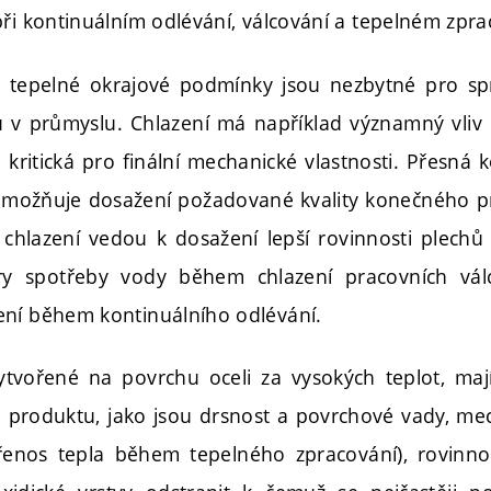
při kontinuálním odlévání, válcování a tepelném zpra
 tepelné okrajové podmínky jsou nezbytné pro s
 v průmyslu. Chlazení má například významný vliv
e kritická pro finální mechanické vlastnosti. Přesná 
umožňuje dosažení požadované kvality konečného p
 chlazení vedou k dosažení lepší rovinnosti plec
ry spotřeby vody během chlazení pracovních válc
ní během kontinuálního odlévání.
vytvořené na povrchu oceli za vysokých teplot, mají
 produktu, jako jsou drsnost a povrchové vady, mec
přenos tepla během tepelného zpracování), rovinn