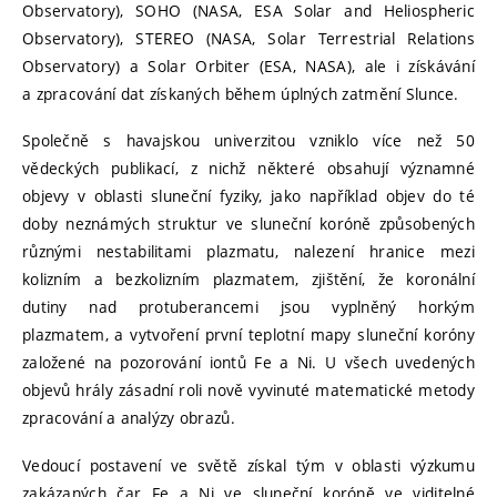
Observatory), SOHO (NASA, ESA Solar and Heliospheric
Observatory), STEREO (NASA, Solar Terrestrial Relations
Observatory) a Solar Orbiter (ESA, NASA), ale i získávání
a zpracování dat získaných během úplných zatmění Slunce.
Společně s havajskou univerzitou vzniklo více než 50
vědeckých publikací, z nichž některé obsahují významné
objevy v oblasti sluneční fyziky, jako například objev do té
doby neznámých struktur ve sluneční koróně způsobených
různými nestabilitami plazmatu, nalezení hranice mezi
kolizním a bezkolizním plazmatem, zjištění, že koronální
dutiny nad protuberancemi jsou vyplněný horkým
plazmatem, a vytvoření první teplotní mapy sluneční koróny
založené na pozorování iontů Fe a Ni. U všech uvedených
objevů hrály zásadní roli nově vyvinuté matematické metody
zpracování a analýzy obrazů.
Vedoucí postavení ve světě získal tým v oblasti výzkumu
zakázaných čar Fe a Ni ve sluneční koróně ve viditelné