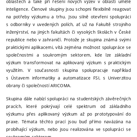
oblastech a také při řešení nových výzev v oblasti umělé
inteligence. Členové skupiny jsou schopni flexibilně reagovat
na potřeby výzkumu a trhu. Jsou silně otevřeni spolupráci
s odborníky v uvedených polích, ať už na Fakultě strojního
inženýrství, na jiných fakultách či vysokých školách v České
republice nebo v zahraničí. Protože je skupina známá svými
praktickými aplikacemi, vítá zejména možnost spolupráce se
společnostmi a soukromým sektorem, kde lze základní
výzkum transformovat na aplikovaný výzkum s praktickým
využitím. V současnosti skupina spolupracuje například
s Ústavem informatiky a automatizace FSI, s Univerzitou
obrany či společností ARICOMA.
Skupina dále nabízí spolupráci na studentských závěrečných
pracích, které pokrývají celé spektrum od základního
výzkumu přes aplikovaný výzkum až po prototypování do
praxe. Témata těchto prací jsou buď přímo navázána na
probíhající výzkum, nebo jsou realizována ve spolupráci se
soukromým sektorem.