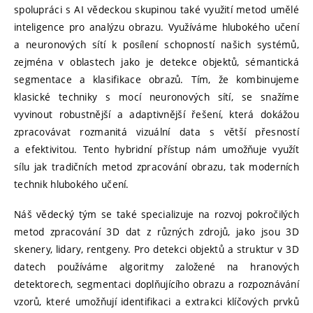
spolupráci s AI vědeckou skupinou také využití metod umělé
inteligence pro analýzu obrazu. Využíváme hlubokého učení
a neuronových sítí k posílení schopností našich systémů,
zejména v oblastech jako je detekce objektů, sémantická
segmentace a klasifikace obrazů. Tím, že kombinujeme
klasické techniky s mocí neuronových sítí, se snažíme
vyvinout robustnější a adaptivnější řešení, která dokážou
zpracovávat rozmanitá vizuální data s větší přesností
a efektivitou. Tento hybridní přístup nám umožňuje využít
sílu jak tradičních metod zpracování obrazu, tak moderních
technik hlubokého učení.
Náš vědecký tým se také specializuje na rozvoj pokročilých
metod zpracování 3D dat z různých zdrojů, jako jsou 3D
skenery, lidary, rentgeny. Pro detekci objektů a struktur v 3D
datech používáme algoritmy založené na hranových
detektorech, segmentaci doplňujícího obrazu a rozpoznávání
vzorů, které umožňují identifikaci a extrakci klíčových prvků