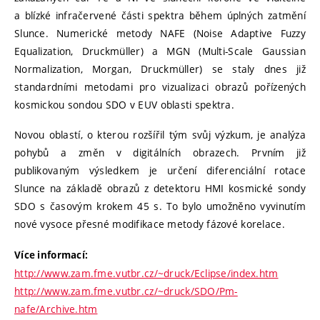
a blízké infračervené části spektra během úplných zatmění
Slunce. Numerické metody NAFE (Noise Adaptive Fuzzy
Equalization, Druckmüller) a MGN (Multi-Scale Gaussian
Normalization, Morgan, Druckmüller) se staly dnes již
standardními metodami pro vizualizaci obrazů pořízených
kosmickou sondou SDO v EUV oblasti spektra.
Novou oblastí, o kterou rozšířil tým svůj výzkum, je analýza
pohybů a změn v digitálních obrazech. Prvním již
publikovaným výsledkem je určení diferenciální rotace
Slunce na základě obrazů z detektoru HMI kosmické sondy
SDO s časovým krokem 45 s. To bylo umožněno vyvinutím
nové vysoce přesné modifikace metody fázové korelace.
Více informací:
http://www.zam.fme.vutbr.cz/~druck/Eclipse/index.htm
http://www.zam.fme.vutbr.cz/~druck/SDO/Pm-
nafe/Archive.htm