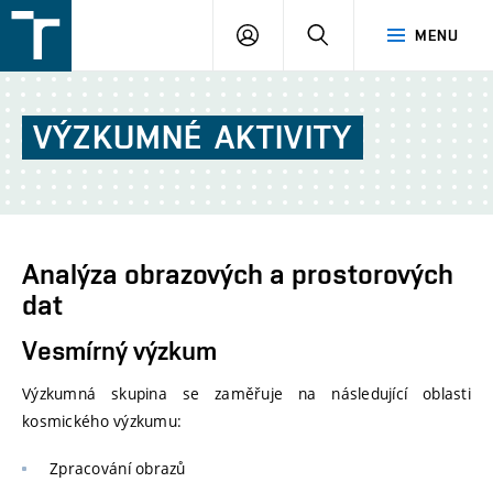
FSI
PŘIHLÁŠENÍ
HLEDAT
MENU
VUT
v
Brně
VÝZKUMNÉ
AKTIVITY
Analýza obrazových a prostorových
dat
Vesmírný výzkum
Výzkumná skupina se zaměřuje na následující oblasti
kosmického výzkumu:
Zpracování obrazů