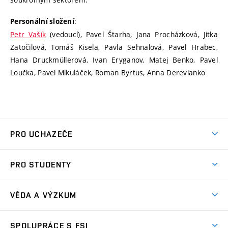
:
Personální složení
Petr Vašík
(vedoucí), Pavel Štarha, Jana Procházková, Jitka
Zatočilová, Tomáš Kisela, Pavla Sehnalová, Pavel Hrabec,
Hana Druckmüllerová, Ivan Eryganov, Matej Benko, Pavel
Loučka, Pavel Mikuláček, Roman Byrtus, Anna Derevianko
PRO UCHAZEČE
Studuj strojní inženýrství
PRO STUDENTY
Nabídka studia
Předměty
Ambasadoři studia
VĚDA A VÝZKUM
Studijní programy
Přijímačky
Věda a výzkum na FSI
Studijní předpisy
SPOLUPRÁCE S FSI
Zápisy