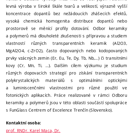
levná výroba v široké škále tvarů a velikostí, výrazně vyšší
koncentrace dopantů bez nežádoucích zhášecích efektů,
vysoká chemická homogenita distribuce dopantů nebo
prostorově se měnící profily dotování. Odbor keramiky
a polymerů má dlouholeté zkušenosti s přípravou a studiem
vlastností různých transparentních keramik (Al2O3,
MgAl2O4, c-ZrO2), často dopovaných nebo kodopovaných
prvky vzácných zemin (Er, Eu, Te, Dy, Tb, Nb,…) či transitními
kovy (Cr, Mn, Ti, …). Dalším cílem výzkumu je studium
různých dopovacích strategií pro získání transparentních
polykrystalických materiálů s optimálními optickými
a luminiscenčními vlastnostmi pro různé použití ve
fotonických aplikacích. Práce realizované v rámci Odboru
keramiky a polymerů jsou v této oblasti součástí spolupráce
s FunGlass Centrem of Excelence Trenčín (Slovensko).
Kontaktní osoba:
prof. RNDr. Karel Maca, Dr.