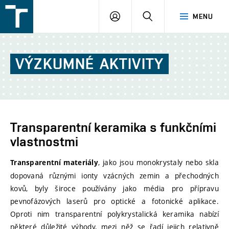
FSI
PŘIHLÁŠENÍ
HLEDAT
MENU
VUT
v
Brně
VÝZKUMNÉ
AKTIVITY
Transparentní keramika s funkčními
vlastnostmi
, jako jsou monokrystaly nebo skla
Transparentní materiály
dopovaná různými ionty vzácných zemin a přechodných
kovů, byly široce používány jako média pro přípravu
pevnofázových laserů pro optické a fotonické aplikace.
Oproti nim transparentní polykrystalická keramika nabízí
některé důležité výhody, mezi něž se řadí jejich relativně