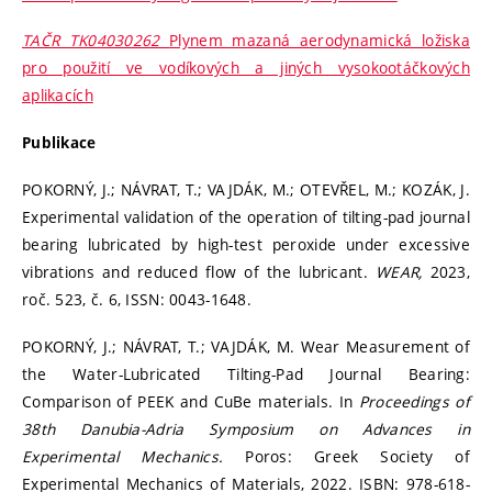
TAČR TK04030262
Plynem mazaná aerodynamická ložiska
pro použití ve vodíkových a jiných vysokootáčkových
aplikacích
Publikace
POKORNÝ, J.; NÁVRAT, T.; VAJDÁK, M.; OTEVŘEL, M.; KOZÁK, J.
Experimental validation of the operation of tilting-pad journal
bearing lubricated by high-test peroxide under excessive
vibrations and reduced flow of the lubricant.
WEAR,
2023,
roč. 523, č. 6, ISSN: 0043-1648.
POKORNÝ, J.; NÁVRAT, T.; VAJDÁK, M. Wear Measurement of
the Water-Lubricated Tilting-Pad Journal Bearing:
Comparison of PEEK and CuBe materials. In
Proceedings of
38th Danubia-Adria Symposium on Advances in
Experimental Mechanics.
Poros: Greek Society of
Experimental Mechanics of Materials, 2022. ISBN: 978-618-