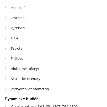
Posunutí
Zrychlení
Rychlosti
Tlaku
Teploty
Průtoku
Hluku (mikrofony)
Akustické intenzity
Přetvoření (tenzometry)
Dynamické budiče:
Vibrační zařízení RMS, SW 1507, TGA 1500