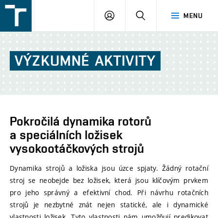
FSI
PŘIHLÁŠENÍ
HLEDAT
MENU
VUT
v
Brně
VÝZKUMNÉ
AKTIVITY
Pokročilá dynamika rotorů
a speciálních ložisek
vysokootáčkových strojů
Dynamika strojů a ložiska jsou úzce spjaty. Žádný rotační
stroj se neobejde bez ložisek, která jsou klíčovým prvkem
pro jeho správný a efektivní chod. Při návrhu rotačních
strojů je nezbytné znát nejen statické, ale i dynamické
vlastnosti ložisek. Tyto vlastnosti nám umožňují predikovat