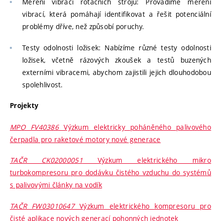
Měření vibrací rotačních strojů: Provádíme měření
vibrací, která pomáhají identifikovat a řešit potenciální
problémy dříve, než způsobí poruchy.
Testy odolnosti ložisek: Nabízíme různé testy odolnosti
ložisek, včetně rázových zkoušek a testů buzených
externími vibracemi, abychom zajistili jejich dlouhodobou
spolehlivost.
Projekty
MPO FV40386
Výzkum elektricky poháněného palivového
čerpadla pro raketové motory nové generace
TAČR CK02000051
Výzkum elektrického mikro
turbokompresoru pro dodávku čistého vzduchu do systémů
s palivovými články na vodík
TAČR FW03010647
Výzkum elektrického kompresoru pro
čisté aplikace nových generací pohonných jednotek