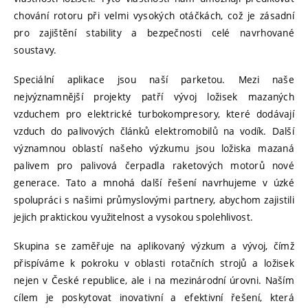
chování rotoru při velmi vysokých otáčkách, což je zásadní
pro zajištění stability a bezpečnosti celé navrhované
soustavy.
Speciální aplikace jsou naší parketou. Mezi naše
nejvýznamnější projekty patří vývoj ložisek mazaných
vzduchem pro elektrické turbokompresory, které dodávají
vzduch do palivových článků elektromobilů na vodík. Další
významnou oblastí našeho výzkumu jsou ložiska mazaná
palivem pro palivová čerpadla raketových motorů nové
generace. Tato a mnohá další řešení navrhujeme v úzké
spolupráci s našimi průmyslovými partnery, abychom zajistili
jejich praktickou využitelnost a vysokou spolehlivost.
Skupina se zaměřuje na aplikovaný výzkum a vývoj, čímž
přispíváme k pokroku v oblasti rotačních strojů a ložisek
nejen v České republice, ale i na mezinárodní úrovni. Naším
cílem je poskytovat inovativní a efektivní řešení, která