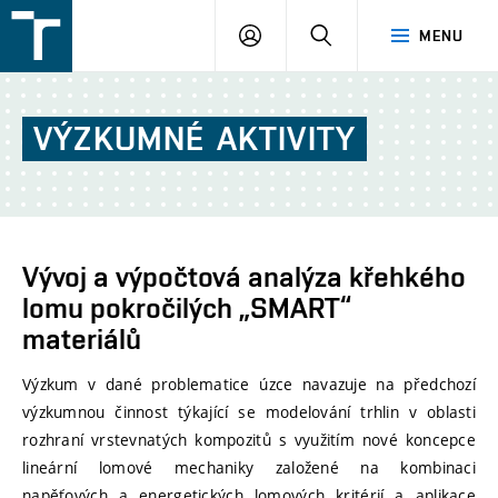
FSI
PŘIHLÁŠENÍ
HLEDAT
MENU
VUT
v
Brně
VÝZKUMNÉ
AKTIVITY
Vývoj a výpočtová analýza křehkého
lomu pokročilých „SMART“
materiálů
Výzkum v dané problematice úzce navazuje na předchozí
výzkumnou činnost týkající se modelování trhlin v oblasti
rozhraní vrstevnatých kompozitů s využitím nové koncepce
lineární lomové mechaniky založené na kombinaci
napěťových a energetických lomových kritérií a aplikace