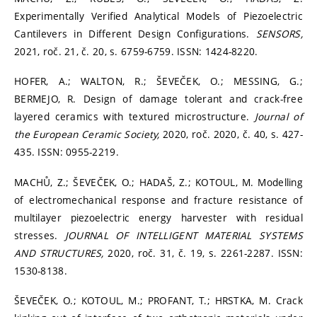
Experimentally Verified Analytical Models of Piezoelectric
Cantilevers in Different Design Configurations.
SENSORS,
2021, roč. 21, č. 20, s. 6759-6759. ISSN: 1424-8220.
HOFER, A.; WALTON, R.; ŠEVEČEK, O.; MESSING, G.;
BERMEJO, R. Design of damage tolerant and crack-free
layered ceramics with textured microstructure.
Journal of
the European Ceramic Society,
2020, roč. 2020, č. 40, s. 427-
435. ISSN: 0955-2219.
MACHŮ, Z.; ŠEVEČEK, O.; HADAŠ, Z.; KOTOUL, M. Modelling
of electromechanical response and fracture resistance of
multilayer piezoelectric energy harvester with residual
stresses.
JOURNAL OF INTELLIGENT MATERIAL SYSTEMS
AND STRUCTURES,
2020, roč. 31, č. 19, s. 2261-2287. ISSN:
1530-8138.
ŠEVEČEK, O.; KOTOUL, M.; PROFANT, T.; HRSTKA, M. Crack