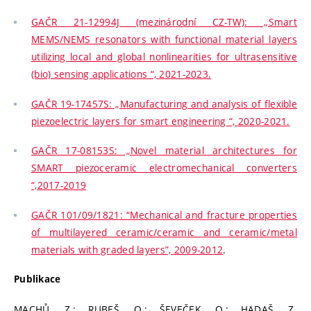
GAČR 21-12994J (mezinárodní CZ-TW): „Smart
MEMS/NEMS resonators with functional material layers
utilizing local and global nonlinearities for ultrasensitive
(bio) sensing applications “, 2021-2023.
GAČR 19-17457S: „Manufacturing and analysis of flexible
piezoelectric layers for smart engineering “, 2020-2021.
GAČR 17-08153S: „Novel material architectures for
SMART piezoceramic electromechanical converters
“,2017-2019
GAČR 101/09/1821: “Mechanical and fracture properties
of multilayered ceramic/ceramic and ceramic/metal
materials with graded layers”, 2009-2012
.
Publikace
MACHŮ, Z.; RUBEŠ, O.; ŠEVEČEK, O.; HADAŠ, Z.