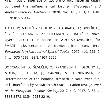
kinking out of interface of two orthotropic materials under
combined thermal/mechanical loading.
Theoretical and
Applied Fracture Mechanics,
2020, roč. 105, č. 1, s. 1-18.
ISSN: 0167-8442.
TOFEL, P.; MACHŮ, Z.; CHLUP, Z.; HADRABA, H.; DRDLÍK, D.;
ŠEVEČEK, O.; MAJER, Z.; HOLCMAN, V.; HADAŠ, Z. Novel
layered architecture based on Al2O3/ZrO2/BaTiO3 for
SMART piezoceramic electromechanical converters.
European Physical Journal-Special Topics,
2019, roč. 228, č.
7, s. 1575-1588. ISSN: 1951-6355.
BOCCACCINI, D.; ŠEVEČEK, O.; FRANDSEN, H.; DLOUHÝ, I.;
MOLIN, S.; HJELM, J.; CANNIO, M.; HENDRIKSEN, P.
Determination of the bonding strength in solid oxide fuel
cells’ interfaces by Schwickerath crack initiation test.
Journal
of the European Ceramic Society,
2017, roč. 2017, č. 37, s.
3565-3578. ISSN: 0955-2219.