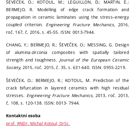
ŠEVEČEK, O.; KOTOUL, M.; LEGUILLON, D.; MARTIN, É.;
BERMEJO, R. Modelling of edge crack formation and
propagation in ceramic laminates using the stress–energy
coupled criterion.
Engineering Fracture Mechanics,
2016,
roč. 167, č. 2016, s. 45-55. ISSN: 0013-7944.
CHANG, Y.; BERMEJO, R.; ŠEVEČEK, O.; MESSING, G. Design
of alumina-zirconia composites with spatially tailored
strength and toughness.
Journal of the European Ceramic
Society,
2015, roč. 2015, č. 35, s. 631-640. ISSN: 0955-2219.
ŠEVEČEK, O.; BERMEJO, R.; KOTOUL, M. Prediction of the
crack bifurcation in layered ceramics with high residual
stresses.
Engineering Fracture Mechanics,
2013, roč. 2013,
č. 108, s. 120-138. ISSN: 0013- 7944.
Kontaktní osoba
prof. RNDr. Michal Kotoul, DrSc.