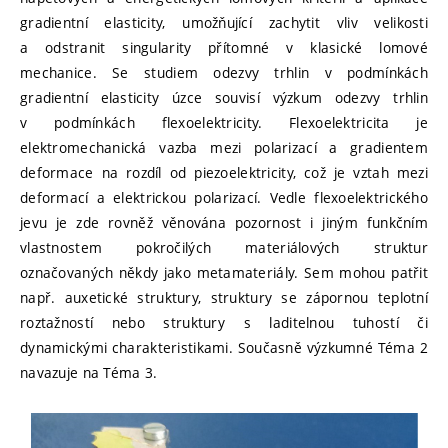
gradientní elasticity, umožňující zachytit vliv velikosti
a odstranit singularity přítomné v klasické lomové
mechanice. Se studiem odezvy trhlin v podmínkách
gradientní elasticity úzce souvisí výzkum odezvy trhlin
v podmínkách flexoelektricity. Flexoelektricita je
elektromechanická vazba mezi polarizací a gradientem
deformace na rozdíl od piezoelektricity, což je vztah mezi
deformací a elektrickou polarizací. Vedle flexoelektrického
jevu je zde rovněž věnována pozornost i jiným funkčním
vlastnostem pokročilých materiálových struktur
označovaných někdy jako metamateriály. Sem mohou patřit
např. auxetické struktury, struktury se zápornou teplotní
roztažností nebo struktury s laditelnou tuhostí či
dynamickými charakteristikami. Současně výzkumné Téma 2
navazuje na Téma 3.