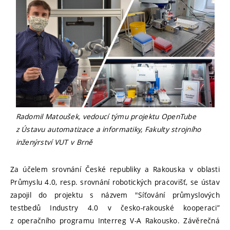
Radomil Matoušek, vedoucí týmu projektu OpenTube
z Ústavu automatizace a informatiky, Fakulty strojního
inženýrství VUT v Brn
ě
Za účelem srovnání České republiky a Rakouska v oblasti
Průmyslu 4.0, resp. srovnání robotických pracovišť, se ústav
zapojil do projektu s názvem "Síťování průmyslových
testbedů Industry 4.0 v česko-rakouské kooperaci”
z operačního programu Interreg V-A Rakousko. Závěrečná