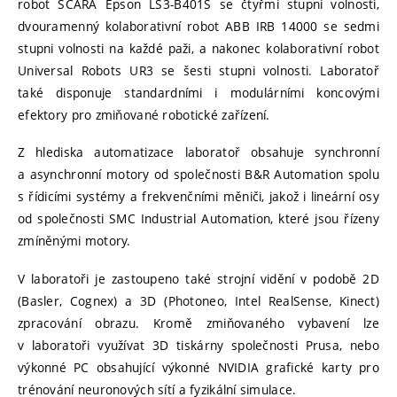
robot SCARA Epson LS3-B401S se čtyřmi stupni volnosti,
dvouramenný kolaborativní robot ABB IRB 14000 se sedmi
stupni volnosti na každé paži, a nakonec kolaborativní robot
Universal Robots UR3 se šesti stupni volnosti. Laboratoř
také disponuje standardními i modulárními koncovými
efektory pro zmiňované robotické zařízení.
Z hlediska automatizace laboratoř obsahuje synchronní
a asynchronní motory od společnosti B&R Automation spolu
s řídicími systémy a frekvenčními měniči, jakož i lineární osy
od společnosti SMC Industrial Automation, které jsou řízeny
zmíněnými motory.
V laboratoři je zastoupeno také strojní vidění v podobě 2D
(Basler, Cognex) a 3D (Photoneo, Intel RealSense, Kinect)
zpracování obrazu. Kromě zmiňovaného vybavení lze
v laboratoři využívat 3D tiskárny společnosti Prusa, nebo
výkonné PC obsahující výkonné NVIDIA grafické karty pro
trénování neuronových sítí a fyzikální simulace.