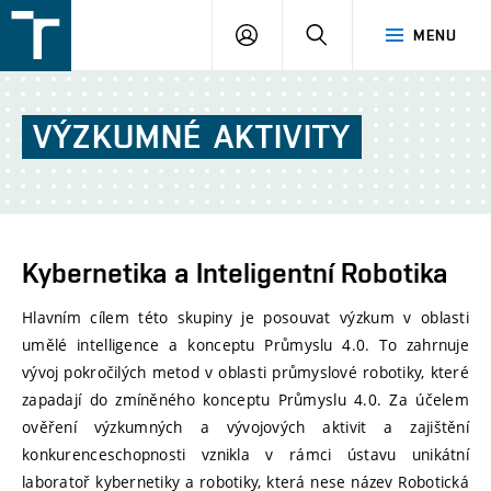
FSI
PŘIHLÁŠENÍ
HLEDAT
MENU
VUT
v
Brně
VÝZKUMNÉ
AKTIVITY
Kybernetika a Inteligentní Robotika
Hlavním cílem této skupiny je posouvat výzkum v oblasti
umělé intelligence a konceptu Průmyslu 4.0. To zahrnuje
vývoj pokročilých metod v oblasti průmyslové robotiky, které
zapadají do zmíněného konceptu Průmyslu 4.0. Za účelem
ověření výzkumných a vývojových aktivit a zajištění
konkurenceschopnosti vznikla v rámci ústavu unikátní
laboratoř kybernetiky a robotiky, která nese název Robotická