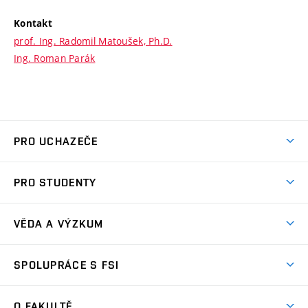
Kontakt
prof. Ing. Radomil Matoušek, Ph.D.
Ing. Roman Parák
PRO UCHAZEČE
Studuj strojní inženýrství
PRO STUDENTY
Nabídka studia
Předměty
Ambasadoři studia
VĚDA A VÝZKUM
Studijní programy
Přijímačky
Věda a výzkum na FSI
Studijní předpisy
SPOLUPRÁCE S FSI
Zápisy
Úspěchy výzkumu
Časový plán studia
Často kladené dotazy
Firemní spolupráce
Oblasti výzkumu
O FAKULTĚ
Pro prváky