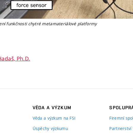
ení funkčnosti chytré metamateriálové platformy
Hadaš, Ph.D.
VĚDA A VÝZKUM
SPOLUPRÁ
Věda a výzkum na FSI
Firemní spo
Úspěchy výzkumu
Partnerství