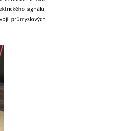
ktrického signálu,
voji průmyslových