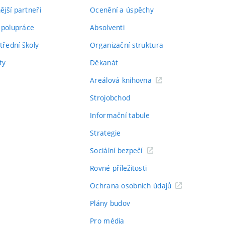
jší partneři
Ocenění a úspěchy
spolupráce
Absolventi
třední školy
Organizační struktura
ty
Děkanát
Areálová knihovna
Strojobchod
Informační tabule
Strategie
Sociální bezpečí
Rovné příležitosti
Ochrana osobních údajů
Plány budov
Pro média