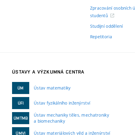
Zpracování osobních 
studentů
Studijní oddělení
Repetitoria
ÚSTAVY A VÝZKUMNÁ CENTRA
Ústav matematiky
ÚM
Ústav fyzikálního inženýrství
ÚFI
Ústav mechaniky těles, mechatroniky
ÚMTMB
a biomechaniky
Ústav materiálových věd a inženýrství
ÚMVI