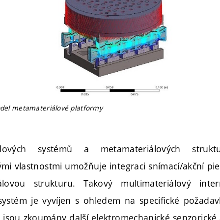
model metamateriálové platformy
lových systémů a metamateriálových strukt
mi vlastnostmi umožňuje integraci snímací/akční piez
lovou strukturu. Takový multimateriálový inter
systém je vyvíjen s ohledem na specifické požada
co jsou zkoumány další elektromechanické senzorické 