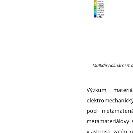
Multidisciplinární 
Výzkum materiá
elektromechanický
pod metamateriá
metamateriálový 
vlastnosti, zatím