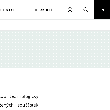
CE S FSI
O FAKULTĚ
EN
PŘIHLÁŠENÍ
HLEDAT
sou technologicky
žených součástek