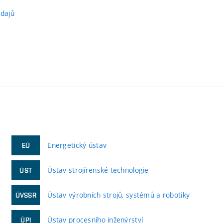
údajů
Energetický ústav
EÚ
Ústav strojírenské technologie
ÚST
Ústav výrobních strojů, systémů a robotiky
ÚVSSR
Ústav procesního inženýrství
ÚPI