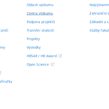
Oblasti výzkumu
Nejvýznamně
Centra výzkumu
Zahraniční 
Podpora projektů
Základní a s
aničí
Transfer znalostí
Služby fakul
Projekty
týmy
Výsledky
HRS4R / HR Award
Open Science
příručky