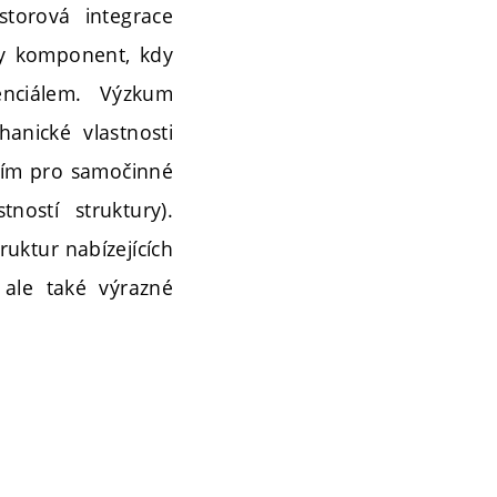
storová integrace
ury komponent, kdy
enciálem. Výzkum
anické vlastnosti
áním pro samočinné
ostí struktury).
ruktur nabízejících
 ale také výrazné