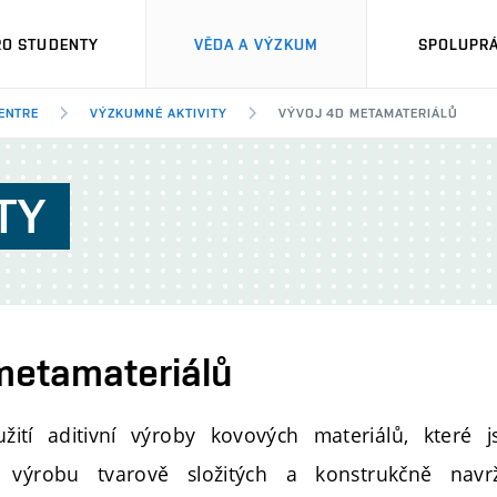
RO STUDENTY
VĚDA A VÝZKUM
SPOLUPRÁ
ENTRE
VÝZKUMNÉ AKTIVITY
VÝVOJ 4D METAMATERIÁLŮ
TY
metamateriálů
ití aditivní výroby kovových materiálů, které j
výrobu tvarově složitých a konstrukčně navr