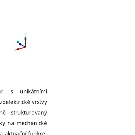
ur s unikátními
oelektrické vrstvy
ně strukturovaný
vky na mechanické
a aktuační funkce.