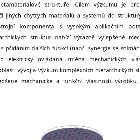
tamateriálové struktuře. Cílem výzkumu je pro
 či jiných chytrých materiálů a systémů do strukt
strojní komponenta s vysokým aplikačním pot
archických struktur nabízí výrazně vylepšené mech
 přidáním dalších funkcí (např. synergie se sním
 elektricky ovládaná změna mechanických vlastn
 oblasti vývoj a výzkum komplexních hierarchických st
epšené mechanické a funkční vlastnosti výrobku,
.