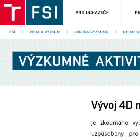
PRO UCHAZEČE
P
FSI
VĚDA A VÝZKUM
CENTRA VÝZKUMU
NETME C
VÝZKUMNÉ
AKTIVI
Vývoj 4D 
Je zkoumáno využ
uzpůsobeny pro 