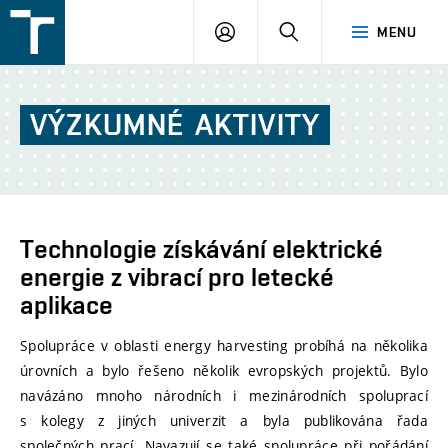
FSI
PŘIHLÁŠENÍ
HLEDAT
MENU
VUT
v
Brně
VÝZKUMNÉ
AKTIVITY
Technologie získávání elektrické
energie z vibrací pro letecké
aplikace
Spolupráce v oblasti energy harvesting probíhá na několika
úrovních a bylo řešeno několik evropských projektů. Bylo
navázáno mnoho národních i mezinárodních spoluprací
s kolegy z jiných univerzit a byla publikována řada
společných prací. Navazují se také spolupráce při pořádání