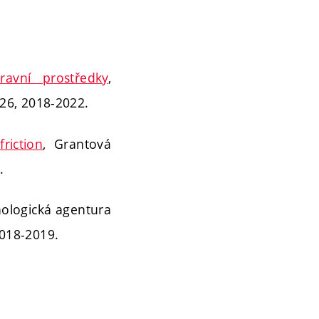
avní prostředky
,
26, 2018-2022.
riction
, Grantová
.
nologická agentura
018-2019.