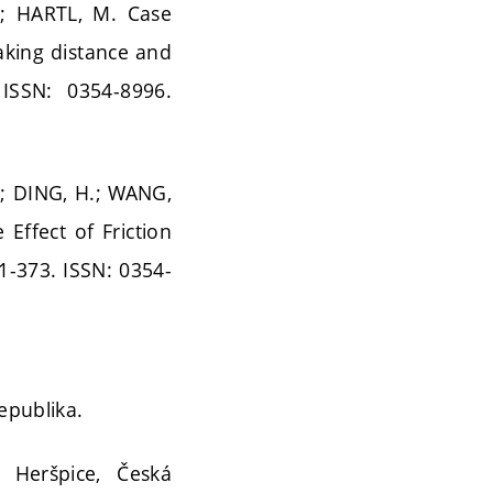
; HARTL, M. Case
raking distance and
 ISSN: 0354-8996.
.; DING, H.; WANG,
Effect of Friction
61-373. ISSN: 0354-
republika.
í Heršpice, Česká