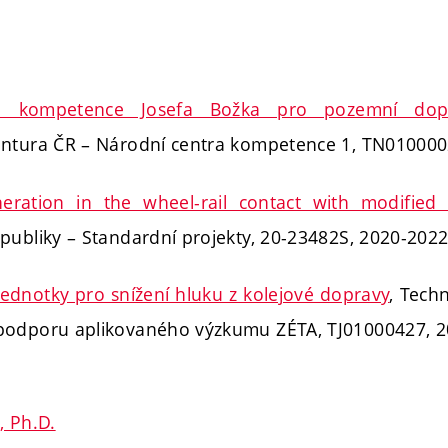
m kompetence Josefa Božka pro pozemní dopr
entura ČR – Národní centra kompetence 1, TN010000
eration in the wheel-rail contact with modified f
publiky – Standardní projekty, 20-23482S, 2020-2022
jednotky pro snížení hluku z kolejové dopravy
, Tech
podporu aplikovaného výzkumu ZÉTA, TJ01000427, 2
, Ph.D.