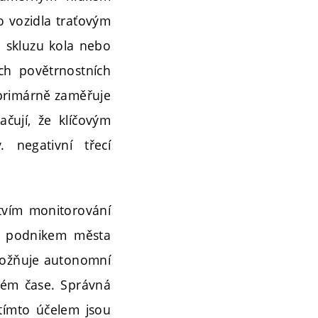
ho vozidla traťovým
o skluzu kola nebo
ch povětrnostních
 primárně zaměřuje
čují, že klíčovým
. negativní třecí
tvím monitorování
m podnikem města
možňuje autonomní
lném čase. Správná
 tímto účelem jsou