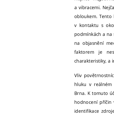
a vibracemi. Nejča
obloukem. Tento h
v kontaktu s oko
podmínkách a na s
na objasnění mec
faktorem je nest
charakteristiky, a
Vliv povětrnostn
hluku v reálném
Brna. K tomuto ú
hodnocení příčin 
identifikace zdro