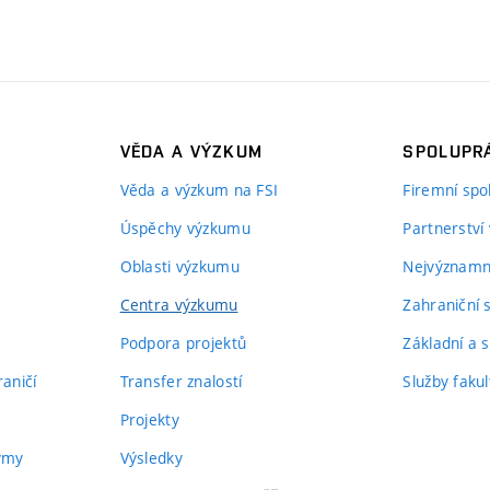
VĚDA A VÝZKUM
SPOLUPRÁ
Věda a výzkum na FSI
Firemní spo
Úspěchy výzkumu
Partnerství
Oblasti výzkumu
Nejvýznamně
Centra výzkumu
Zahraniční 
Podpora projektů
Základní a s
aničí
Transfer znalostí
Služby fakul
Projekty
týmy
Výsledky