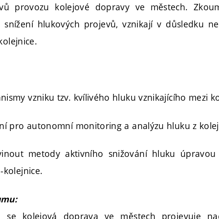
evů provozu kolejové dopravy ve městech. Zkoum
snížení hlukových projevů, vznikají v důsledku nesta
kolejnice.
ismy vzniku tzv. kvílivého hluku vznikajícího mezi ko
ení pro autonomní monitoring a analýzu hluku z kole
inout metody aktivního snižování hluku úpravou
-kolejnice.
umu:
ně se kolejová doprava ve městech projevuje 