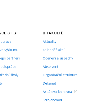
CE S FSI
O FAKULTĚ
lupráce
Aktuality
 ve výzkumu
Kalendář akcí
jší partneři
Ocenění a úspěchy
spolupráce
Absolventi
třední školy
Organizační struktura
ty
Děkanát
Areálová knihovna
Strojobchod