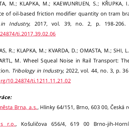
TA, M.; KLAPKA, M.; KAEWUNRUEN, S.; KŘUPKA, I.
ce of oil-based friction modifier quantity on tram b
 in Industry,
2017, vol. 39, no. 2, p. 198-206.
.24874/ti.2017.39.02.06
AS, R.; KLAPKA, M.; KVARDA, D.; OMASTA, M.; SHI, L
ARTL, M. Wheel Squeal Noise in Rail Transport: The 
tion.
Tribology in Industry,
2022, vol. 44, no. 3, p. 3
org/10.24874/ti.1211.11.21.02
ráce:
ěsta Brna, a.s.
, Hlinky 64/151, Brno, 603 00, Česká 
s r.o.
, Košuličova 656/4, 619 00 Brno-jih-Horn