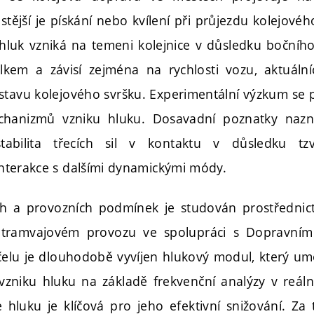
stější je pískání nebo kvílení při průjezdu kolejové
luk vzniká na temeni kolejnice v důsledku bočníh
lkem a závisí zejména na rychlosti vozu, aktuální
tavu kolejového svršku. Experimentální výzkum se
hanizmů vzniku hluku. Dosavadní poznatky nazna
abilita třecích sil v kontaktu v důsledku tzv
 interakce s dalšími dynamickými módy.
ích a provozních podmínek je studován prostřednic
 tramvajovém provozu ve spolupráci s Dopravní
čelu je dlouhodobě vyvíjen hlukový modul, který u
vzniku hluku na základě frekvenční analýzy v reá
je hluku je klíčová pro jeho efektivní snižování. Za