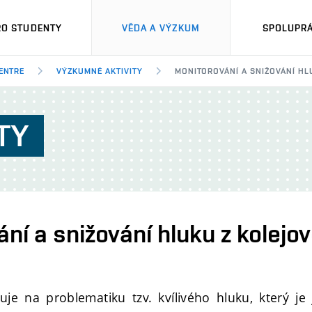
RO STUDENTY
VĚDA A VÝZKUM
SPOLUPRÁ
ENTRE
VÝZKUMNÉ AKTIVITY
MONITOROVÁNÍ A SNIŽOVÁNÍ HL
TY
ní a snižování hluku z kolejo
e na problematiku tzv. kvílivého hluku, který je