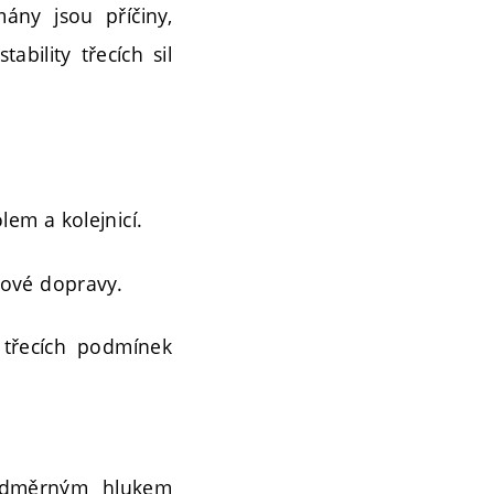
ány jsou příčiny,
bility třecích sil
lem a kolejnicí.
jové dopravy.
 třecích podmínek
nadměrným hlukem