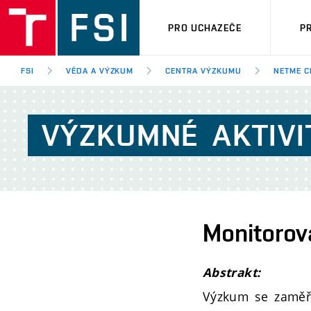
PRO UCHAZEČE
P
FSI
VĚDA A VÝZKUM
CENTRA VÝZKUMU
NETME C
VÝZKUMNÉ
AKTIVI
Monitorová
Abstrakt:
Výzkum se zaměřuj