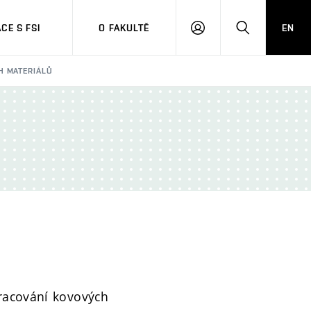
CE S FSI
O FAKULTĚ
EN
PŘIHLÁŠENÍ
HLEDAT
H MATERIÁLŮ
pracování kovových