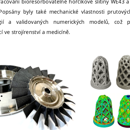
racování bioresorbovatelné hořčíkové slitiny WE43 a
. Popsány byly také mechanické vlastnosti prutovýc
egií a validovaných numerických modelů, což př
í ve strojírenství a medicíně.