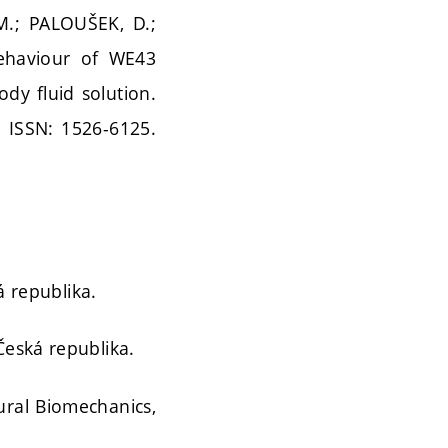
.; PALOUŠEK, D.;
behaviour of WE43
ody fluid solution.
. ISSN: 1526-6125.
á republika.
Česká republika.
tural Biomechanics,