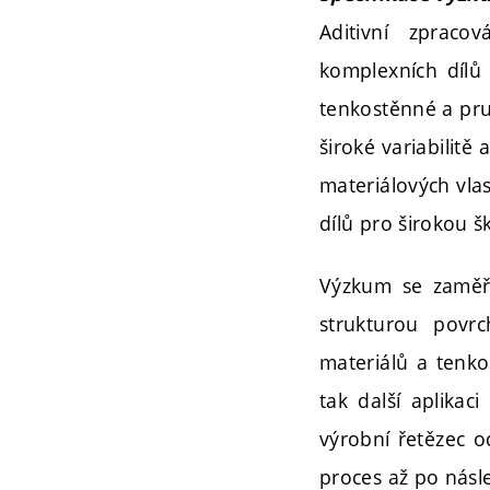
Aditivní zpraco
komplexních dílů
tenkostěnné a prut
široké variabilitě
materiálových vlas
dílů pro širokou šk
Výzkum se zaměřu
strukturou povr
materiálů a tenkos
tak další aplika
výrobní řetězec od
proces až po násl