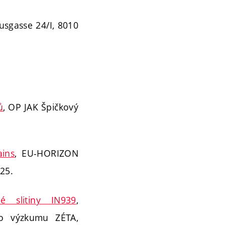
usgasse 24/I, 8010
ů
, OP JAK Špičkový
ains
, EU-HORIZON
25.
é slitiny IN939
,
o výzkumu ZÉTA,