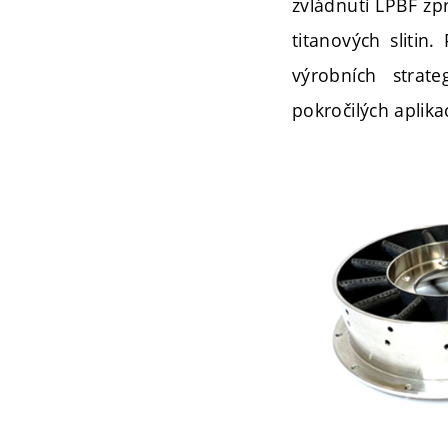
zvládnutí LPBF zp
titanových slitin
výrobních strat
pokročilých aplikac