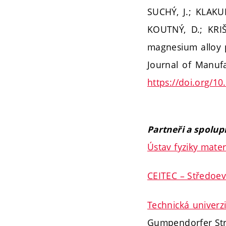
SUCHÝ, J.; KLAK
KOUTNÝ, D.; KRIŠ
magnesium alloy pr
Journal of Manufa
https://doi.org/1
Partneři a spolup
Ústav fyziky materi
CEITEC – Středoev
Technická univerz
Gumpendorfer Stra