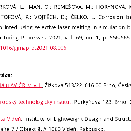
URKOVÁ, L.; MAN, O.; REMEŠOVÁ, M.; HORYNOVÁ, M
TOFOVÁ, P.; VOJTĚCH, D.; ČELKO, L. Corrosion 
inted using selective laser melting in simulation b
cturing Processes, 2021, vol. 69, no. 1, p. 556-566
0.1016/j.jmapro.2021.08.006
ráce:
álů AV ČR, v. v. i.
, Žižkova 513/22, 616 00 Brno, Česk
ropský technologický institut
, Purkyňova 123, Brno, 
ita Vídeň
, Institute of Lightweight Design and Struc
ße 7 / Objekt 8, A-1060 Vídeň, Rakousko.