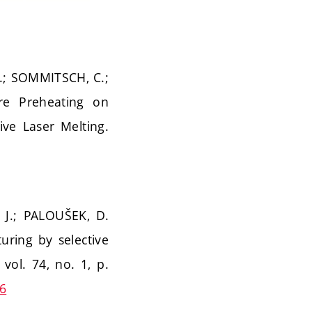
R.; SOMMITSCH, C.;
re Preheating on
ive Laser Melting.
 J.; PALOUŠEK, D.
turing by selective
 vol. 74, no. 1, p.
06