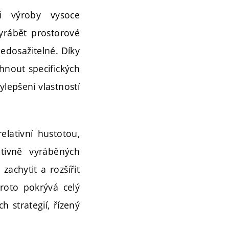
ti výroby vysoce
yrábět prostorové
nedosažitelné. Díky
áhnout specifických
ylepšení vlastností
lativní hustotou,
tivně vyráběných
zachytit a rozšířit
roto pokrývá celý
h strategií, řízený