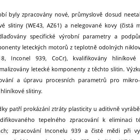
bí byly zpracovány nové, průmyslově dosud neetab
vé slitiny (WE43, AZ61) a nelegované kovy (čistá mě
laďovány specifické výrobní parametry a podpů
nenty leteckých motorů z teplotně odolných niklo
18, Inconel 939, CoCr), kvalifikovány hliníkové 
imalizovány letecké komponenty z těchto slitin. Výz
vání a úpravu procesních parametrů pro mikro-
hliníkové slitiny.
dky patří prokázání ztráty plasticity u aditivně vyrábě
fikovaného tepelného zpracování k eliminaci tét
ách; zpracování Inconelu 939 a čisté mědi při vy