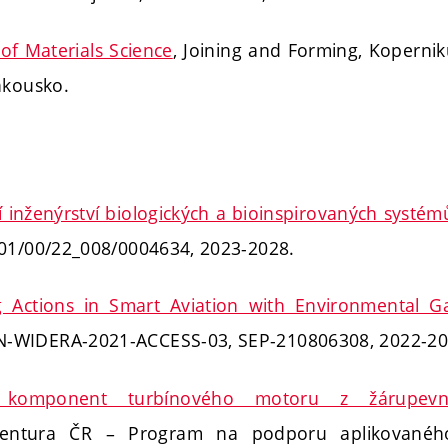
 of Materials Science
, Joining and Forming, Kopernik
akousko.
í inženýrství biologických a bioinspirovaných systém
.01/00/22_008/0004634, 2023-2028.
 Actions in Smart Aviation with Environmental G
-WIDERA-2021-ACCESS-03, SEP-210806308, 2022-20
a komponent turbínového motoru z žárupevn
agentura ČR – Program na podporu aplikovanéh