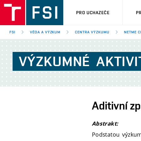
PRO UCHAZEČE
P
FSI
VĚDA A VÝZKUM
CENTRA VÝZKUMU
NETME C
VÝZKUMNÉ
AKTIVI
Aditivní z
Abstrakt:
Podstatou výzkumn