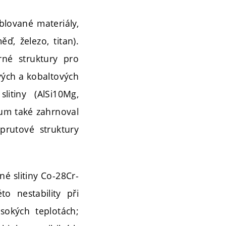
lované materiály,
ď, železo, titan).
rné struktury pro
vých a kobaltových
slitiny (AlSi10Mg,
kum také zahrnoval
prutové struktury
né slitiny Co-28Cr-
o nestability při
sokých teplotách;