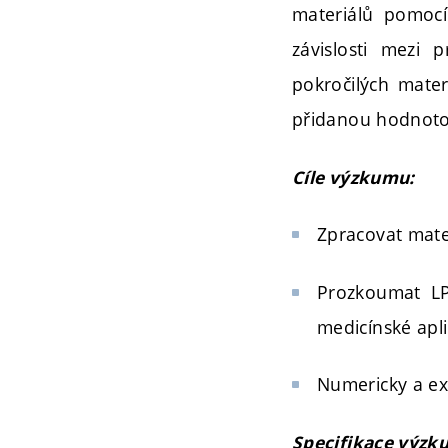
materiálů pomocí
závislosti mezi 
pokročilých materi
přidanou hodnotou,
Cíle výzkumu:
Zpracovat mate
Prozkoumat LP
medicínské apli
Numericky a ex
Specifikace výzk