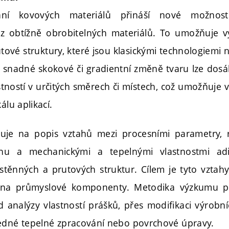
vání kovových materiálů přináší nové možnos
 z obtížně obrobitelných materiálů. To umožňuje v
ové struktury, které jsou klasickými technologiemi 
 a snadné skokové či gradientní změně tvaru lze dos
tností v určitých směrech či místech, což umožňuje v
álu aplikací.
je na popis vztahů mezi procesními parametry, re
chu a mechanickými a tepelnými vlastnostmi adi
těnných a prutových struktur. Cílem je tyto vztahy 
ci na průmyslové komponenty. Metodika výzkumu p
 analýzy vlastností prášků, přes modifikaci výrobníc
edné tepelné zpracování nebo povrchové úpravy.