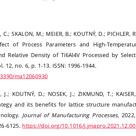
 C.; SKALON, M.; MEIER, B.; KOUTNÝ, D.; PICHLER, 
fect of Process Parameters and High-Temperatu
nd Relative Density of Ti6Al4V Processed by Select
ol. 12, no. 6, p. 1-13. ISSN: 1996-1944.
10.3390/ma12060930
, J.; KOUTNÝ, D.; NOSEK, J.; ZIKMUND, T.; KAISER,
tegy and its benefits for lattice structure manufac
hnology.
Journal of Manufacturing Processes,
2022,
26-6125.
https://doi.org/10.1016/j.jmapro.2021.12.0