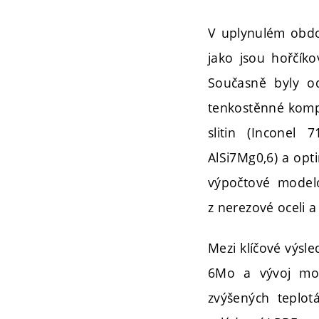
V uplynulém obdo
jako jsou hořčíko
Současně byly od
tenkostěnné kompo
slitin (Inconel 7
AlSi7Mg0,6) a opt
výpočtové modelo
z nerezové oceli a 
Mezi klíčové výsle
6Mo a vývoj modi
zvýšených teplot