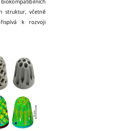
 biokompatibilních
h struktur, včetně
ispívá k rozvoji