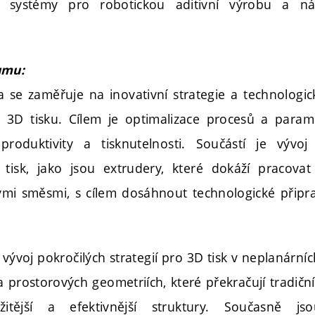
cí systémy pro robotickou aditivní výrobu a ná
umu:
se zaměřuje na inovativní strategie a technologick
 3D tisku. Cílem je optimalizace procesů a param
produktivity a tisknutelnosti. Součástí je vývo
tisk, jako jsou extrudery, které dokáží pracovat
tými směsmi, s cílem dosáhnout technologické připr
e vývoj pokročilých strategií pro 3D tisk v neplanárníc
prostorových geometriích, které překračují tradiční
itější a efektivnější struktury. Současně js