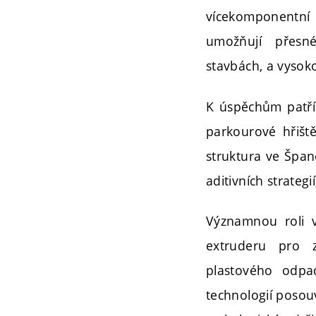
vícekomponentní 
umožňují přesn
stavbách, a vysoko
K úspěchům patří
parkourové hřišt
struktura ve Španě
aditivních strateg
Významnou roli v
extruderu pro z
plastového odpa
technologií posouv