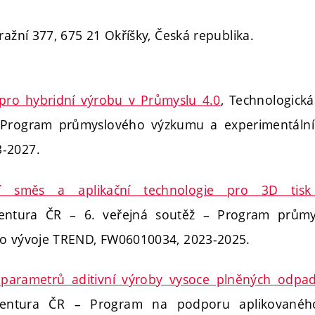
ražní 377, 675 21 Okříšky, Česká republika.
pro hybridní výrobu v Průmyslu 4.0
, Technologick
 Program průmyslového výzkumu a experimentáln
-2027.
í směs a aplikační technologie pro 3D tisk 
gentura ČR – 6. veřejná soutěž – Program prům
ho vývoje TREND, FW06010034, 2023-2025.
 parametrů aditivní výroby vysoce plněných odpad
agentura ČR – Program na podporu aplikovanéh