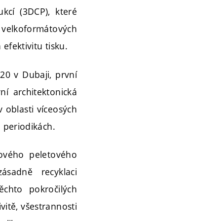
kcí (3DCP), které
elkoformátových
efektivitu tisku.
0 v Dubaji, první
í architektonická
v oblasti víceosých
 periodikách.
tového peletového
ásadně recyklaci
chto pokročilých
vitě, všestrannosti