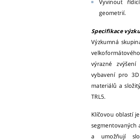
Vyvinout řídi
geometrií.
Specifikace výzk
Výzkumná skupina 
velkoformátového
výrazné zvýšení 
vybavení pro 3D 
materiálů a složi
TRL5.
Klíčovou oblastí j
segmentovaných a 
a umožňují slož