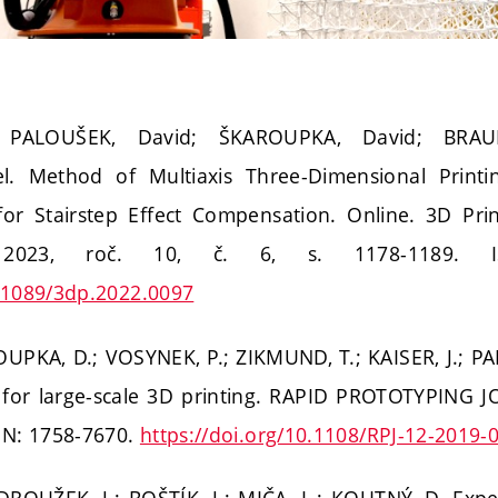
; PALOUŠEK, David; ŠKAROUPKA, David; BRAU
. Method of Multiaxis Three-Dimensional Printin
for Stairstep Effect Compensation. Online. 3D Pri
. 2023, roč. 10, č. 6, s. 1178-1189. I
0.1089/3dp.2022.0097
PKA, D.; VOSYNEK, P.; ZIKMUND, T.; KAISER, J.; P
 for large-scale 3D printing. RAPID PROTOTYPING J
SSN: 1758-7670.
https://doi.org/10.1108/RPJ-12-2019-