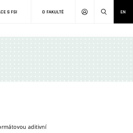
CE S FSI
O FAKULTĚ
EN
PŘIHLÁŠENÍ
HLEDAT
ormátovou aditivní