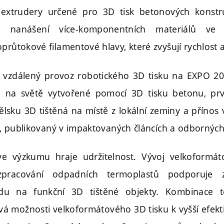
extrudery určené pro 3D tisk betonových konstru
é nanášení více-komponentních materiálů ve v
průtokové filamentové hlavy, které zvyšují rychlost a 
 vzdálený provoz robotického 3D tisku na EXPO 202
ě na světě vytvořené pomocí 3D tisku betonu, prvn
lsku 3D tištěná na místě z lokální zeminy a přínos 
ií, publikovaný v impaktovaných článcích a odborných
e výzkumu hraje udržitelnost. Vývoj velkoformá
pracování odpadních termoplastů podporuje z
du na funkční 3D tištěné objekty. Kombinace tě
á možnosti velkoformátového 3D tisku k vyšší efekti