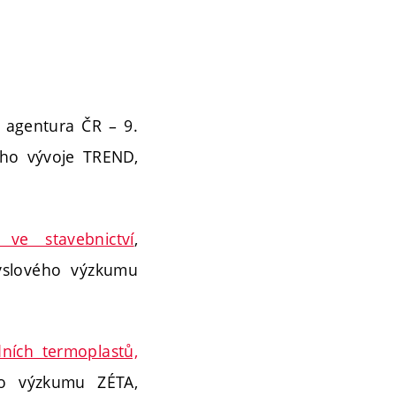
á agentura ČR – 9.
ího vývoje TREND,
ve stavebnictví
,
yslového výzkumu
ních termoplastů,
o výzkumu ZÉTA,