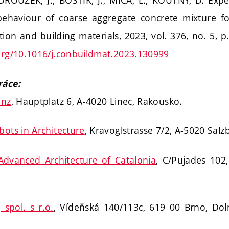
ROUŽEK, J.; BOŠTÍK, J.; MIČA, L.; KOUTNÝ, D. Exp
ehaviour of coarse aggregate concrete mixture fo
tion and building materials, 2023, vol. 376, no. 5, p
.org/10.1016/j.conbuildmat.2023.130999
ráce:
inz
, Hauptplatz 6, A-4020 Linec, Rakousko.
bots in Architecture
, Kravoglstrasse 7/2, A-5020 Sal
 Advanced Architecture of Catalonia
, C/Pujades 102
 spol. s r.o.
, Vídeňská 140/113c, 619 00 Brno, Dol