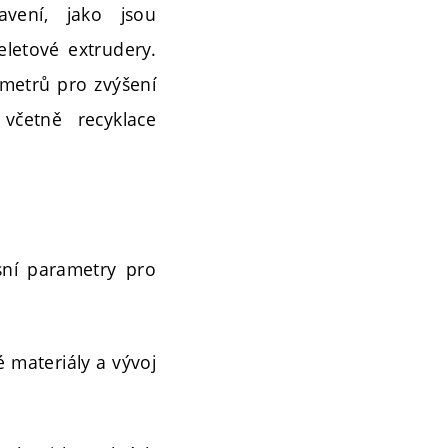
avení, jako jsou
letové extrudery.
ametrů pro zvýšení
 včetně recyklace
sní parametry pro
é materiály a vývoj