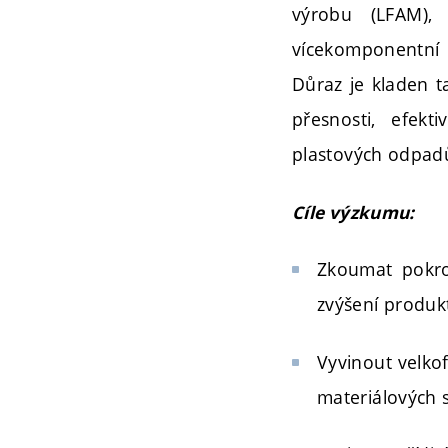
výrobu (LFAM), 
vícekomponentní 
Důraz je kladen t
přesnosti, efekt
plastových odpad
Cíle výzkumu:
Zkoumat pokro
zvýšení produkt
Vyvinout velkof
materiálových 