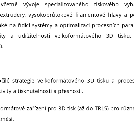
včetně vývoje specializovaného tiskového vyb
extrudery, vysokoprůtokové filamentové hlavy a pe
aké na řídicí systémy a optimalizaci procesních par
ivity a udržitelnosti velkoformátového 3D tisku,
ů.
čilé strategie velkoformátového 3D tisku a proce
ivity a tisknutelnosti a přesnosti.
ormátové zařízení pro 3D tisk (až do TRL5) pro různ
směsí.