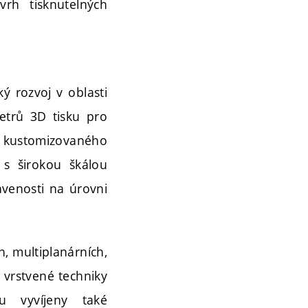
vrh tisknutelných
ý rozvoj v oblasti
etrů 3D tisku pro
j kustomizovaného
 s širokou škálou
avenosti na úrovni
h, multiplanárních,
 vrstvené techniky
ou vyvíjeny také