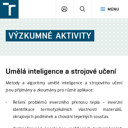
FSI
PŘIHLÁŠENÍ
HLEDAT
MENU
VUT
v
Brně
VÝZKUMNÉ
AKTIVITY
Umělá inteligence a strojové učení
Metody a algoritmy umělé inteligence a strojového učení
jsou přijímány a zkoumány pro různé aplikace:
Řešení problémů inverzního přenosu tepla – inverzní
identifikace termofyzikálních vlastností materiálů,
okrajových podmínek a chování tepelných soustav.