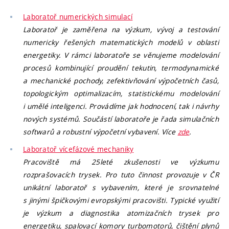
Laboratoř numerických simulací
Laboratoř je zaměřena na výzkum, vývoj a testování
numericky řešených matematických modelů v oblasti
energetiky. V rámci laboratoře se věnujeme modelování
procesů kombinující proudění tekutin, termodynamické
a mechanické pochody, zefektivňování výpočetních časů,
topologickým optimalizacím, statistickému modelování
i umělé inteligenci. Provádíme jak hodnocení, tak i návrhy
nových systémů. Součástí laboratoře je řada simulačních
softwarů a robustní výpočetní vybavení. Více
zde
.
Laboratoř vícefázové mechaniky
Pracoviště má 25leté zkušenosti ve výzkumu
rozprašovacích trysek. Pro tuto činnost provozuje v ČR
unikátní laboratoř s vybavením, které je srovnatelné
s jinými špičkovými evropskými pracovišti. Typické využití
je výzkum a diagnostika atomizačních trysek pro
energetiku, spalovací komory turbomotorů, čištění plynů