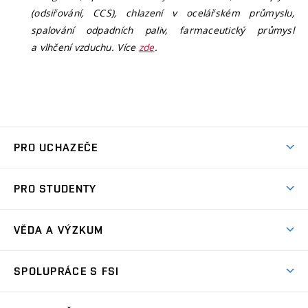
(odsiřování, CCS), chlazení v ocelářském průmyslu,
spalování odpadních paliv, farmaceutický průmysl
a vlhčení vzduchu. Více
zde
.
PRO UCHAZEČE
Studuj strojní inženýrství
PRO STUDENTY
Nabídka studia
Předměty
Ambasadoři studia
VĚDA A VÝZKUM
Studijní programy
Přijímačky
Věda a výzkum na FSI
Studijní předpisy
SPOLUPRÁCE S FSI
Zápisy
Úspěchy výzkumu
Časový plán studia
Často kladené dotazy
Firemní spolupráce
Oblasti výzkumu