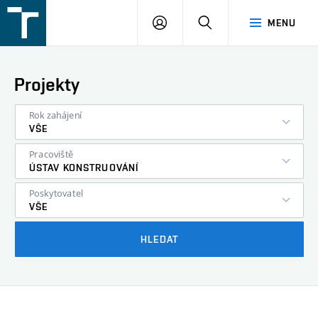
FSI
PŘIHLÁŠENÍ
HLEDAT
MENU
VUT
v
Brně
Projekty
Rok zahájení
VŠE
Pracoviště
ÚSTAV KONSTRUOVÁNÍ
Poskytovatel
VŠE
HLEDAT