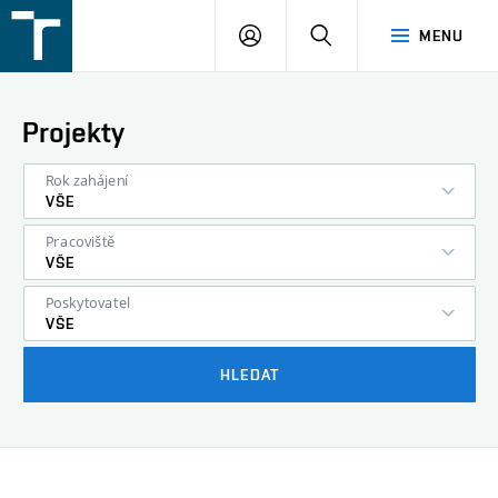
FSI
PŘIHLÁŠENÍ
HLEDAT
MENU
VUT
v
Brně
Projekty
Rok zahájení
VŠE
Pracoviště
VŠE
Poskytovatel
VŠE
HLEDAT