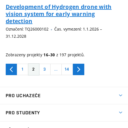
Development of Hydrogen drone with
vision system for early warning
detection
Označení: TQ26000102
Čas. vymezení: 1.1.2026 –
31.12.2028
Zobrazeny projekty
z 197 projektů.
16–30
1
2
3
…
14
PRO UCHAZEČE
Studuj strojní inženýrství
PRO STUDENTY
Nabídka studia
Předměty
Ambasadoři studia