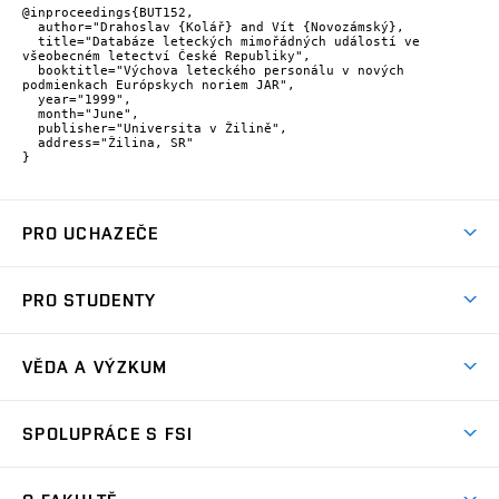
@inproceedings{BUT152,

  author="Drahoslav {Kolář} and Vít {Novozámský},

  title="Databáze leteckých mimořádných událostí ve 
všeobecném letectví České Republiky",

  booktitle="Výchova leteckého personálu v nových 
podmienkach Európskych noriem JAR",

  year="1999",

  month="June",

  publisher="Universita v Žilině",

  address="Žilina, SR"

}
PRO UCHAZEČE
Studuj strojní inženýrství
PRO STUDENTY
Nabídka studia
Předměty
Ambasadoři studia
VĚDA A VÝZKUM
Studijní programy
Přijímačky
Věda a výzkum na FSI
Studijní předpisy
SPOLUPRÁCE S FSI
Zápisy
Úspěchy výzkumu
Časový plán studia
Často kladené dotazy
Firemní spolupráce
Oblasti výzkumu