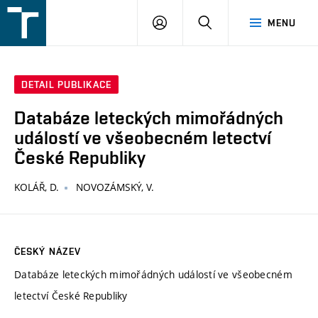
FSI
PŘIHLÁŠENÍ
HLEDAT
MENU
VUT
v
Brně
DETAIL PUBLIKACE
Databáze leteckých mimořádných
událostí ve všeobecném letectví
České Republiky
KOLÁŘ, D.
NOVOZÁMSKÝ, V.
ČESKÝ NÁZEV
Databáze leteckých mimořádných událostí ve všeobecném
letectví České Republiky