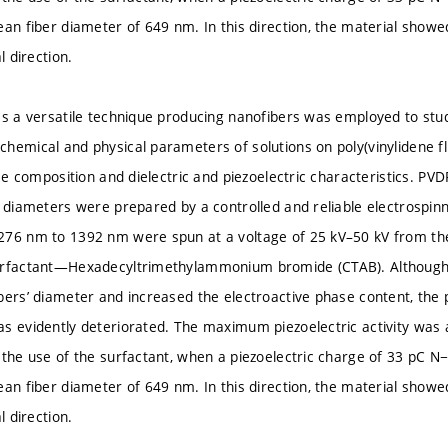
an fiber diameter of 649 nm. In this direction, the material showed
l direction.
as a versatile technique producing nanofibers was employed to stud
hemical and physical parameters of solutions on poly(vinylidene fl
ase composition and dielectric and piezoelectric characteristics. PV
r diameters were prepared by a controlled and reliable electrospinn
76 nm to 1392 nm were spun at a voltage of 25 kV–50 kV from the
urfactant—Hexadecyltrimethylammonium bromide (CTAB). Although
bers’ diameter and increased the electroactive phase content, the 
s evidently deteriorated. The maximum piezoelectric activity was 
 the use of the surfactant, when a piezoelectric charge of 33 pC 
an fiber diameter of 649 nm. In this direction, the material showed
l direction.