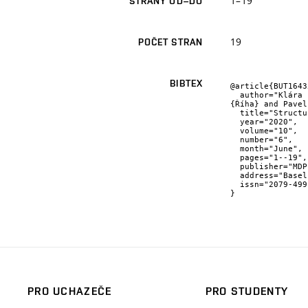
1–19
STRANY OD–DO
19
POČET STRAN
BIBTEX
@article{BUT1643
  author="Klára {Částková} and Jaroslav {Kaštyl} and Dinara {Sobola} and Josef {Petruš} and Eva {Šťastná} and David 
{Říha} and Pavel
  title="Structure–Properties Relationship of Electrospun PVDF fibers",

  year="2020",

  volume="10",

  number="6",

  month="June",

  pages="1--19",

  publisher="MDPI",

  address="Basel, Švýcarská konfederace",

  issn="2079-4991"

}
PRO UCHAZEČE
PRO STUDENTY