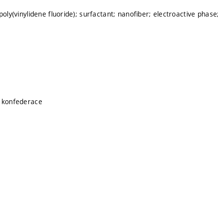
poly(vinylidene fluoride); surfactant; nanofiber; electroactive phase;
á konfederace