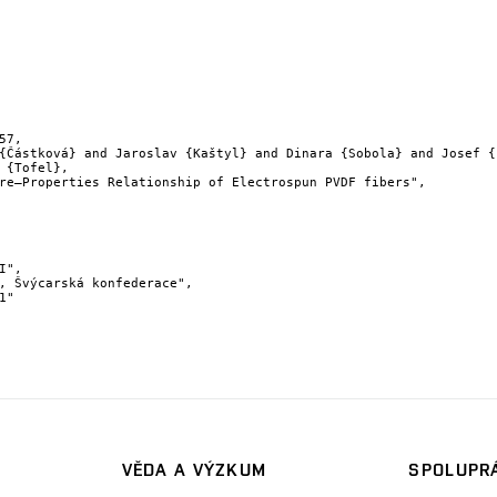
57,

 {Tofel},

VĚDA A VÝZKUM
SPOLUPRÁ