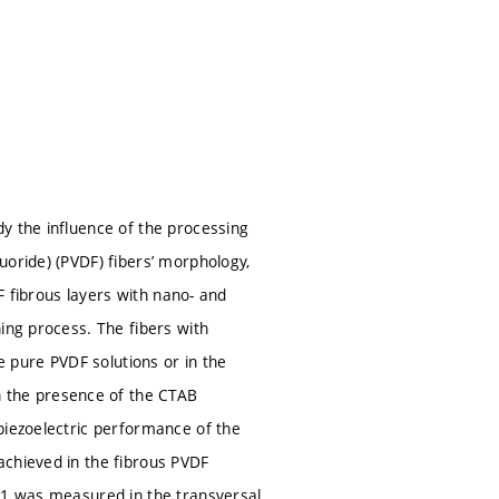
y the influence of the processing
uoride) (PVDF) fibers’ morphology,
DF fibrous layers with nano- and
ing process. The fibers with
 pure PVDF solutions or in the
 the presence of the CTAB
piezoelectric performance of the
achieved in the fibrous PVDF
N−1 was measured in the transversal