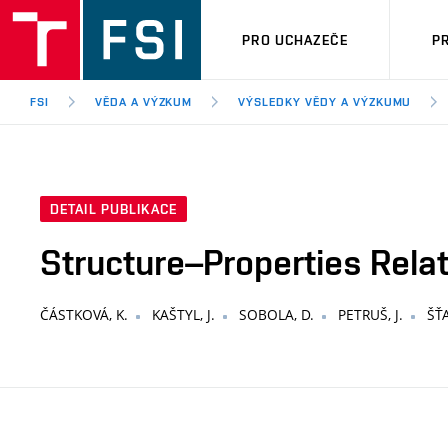
PRO UCHAZEČE
P
FSI
VĚDA A VÝZKUM
VÝSLEDKY VĚDY A VÝZKUMU
DETAIL PUBLIKACE
Structure–Properties Relat
ČÁSTKOVÁ, K.
KAŠTYL, J.
SOBOLA, D.
PETRUŠ, J.
ŠŤA