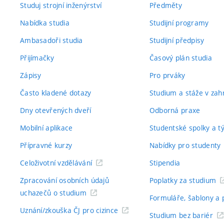
Studuj strojní inženýrství
Předměty
Nabídka studia
Studijní programy
Ambasadoři studia
Studijní předpisy
Přijímačky
Časový plán studia
Zápisy
Pro prváky
Často kladené dotazy
Studium a stáže v zahr
Dny otevřených dveří
Odborná praxe
Mobilní aplikace
Studentské spolky a 
Přípravné kurzy
Nabídky pro studenty
Celoživotní vzdělávání
Stipendia
Zpracování osobních údajů
Poplatky za studium
uchazečů o studium
Formuláře, šablony a 
Uznání/zkouška ČJ pro cizince
Studium bez bariér