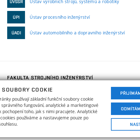
Ústav výrobních strojů, systémů a robotiky
ÚVSSR
Ústav procesního inženýrství
ÚPI
Ústav automobilního a dopravního inženýrství
ÚADI
FAKULTA STROJNÍHO INŽENÝRSTVÍ
VYSOKÉ UČENÍ TECHNICKÉ V BRNĚ
 SOUBORY COOKIE
Technická 2896/2
PŘIJÍMÁ
www.fme.vutbr.cz
ánky používají základní funkční soubory cookie
616 69 Brno
info@fme.vutbr.cz
ho správného fungování, analytické a marketingové
ODMÍTÁ
 pochopení toho, jak s nimi pracujete. Analytické
 cookies používáme a nastavujeme pouze po
souhlasu.
NAS