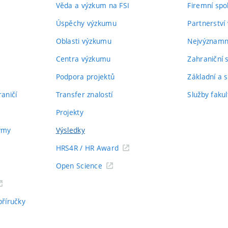
Věda a výzkum na FSI
Firemní spo
Úspěchy výzkumu
Partnerství
Oblasti výzkumu
Nejvýznamně
Centra výzkumu
Zahraniční 
Podpora projektů
Základní a s
aničí
Transfer znalostí
Služby fakul
Projekty
týmy
Výsledky
HRS4R / HR Award
Open Science
příručky