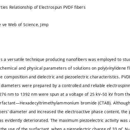
ties Relationship of Electrospun PVDF fibers
e ve Web of Science, Jimp
as a versatile technique producing nanofibers was employed to stud
hemical and physical parameters of solutions on poly(vinylidene fl
ase composition and dielectric and piezoelectric characteristics. PV
r diameters were prepared by a controlled and reliable electrospinn
76 nm to 1392 nm were spun at a voltage of 25 kV–50 kV from the
urfactant—Hexadecyltrimethylammonium bromide (CTAB). Although
bers’ diameter and increased the electroactive phase content, the 
s evidently deteriorated. The maximum piezoelectric activity was 
 the use of the surfactant, when a piezoelectric charge of 33 pC 