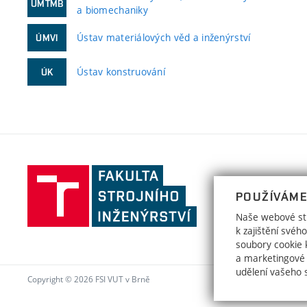
ÚMTMB
a biomechaniky
Ústav materiálových věd a inženýrství
ÚMVI
Ústav konstruování
ÚK
Fakulta
strojního
POUŽÍVÁME
inženýrství,
Naše webové str
Vysoké
k zajištění své
učení
soubory cookie k
a marketingové
technické
udělení vašeho 
v
Copyright © 2026 FSI VUT v Brně
Brně