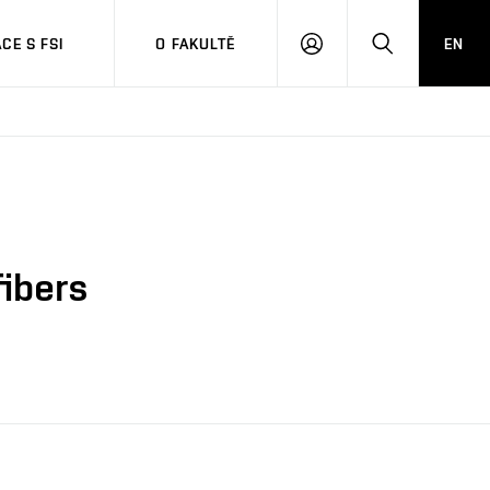
CE S FSI
O FAKULTĚ
EN
PŘIHLÁŠENÍ
HLEDAT
fibers