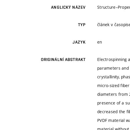
Structure–Proper
ANGLICKÝ NÁZEV
článek v časopis
TYP
en
JAZYK
Electrospinning 
ORIGINÁLNÍ ABSTRAKT
parameters and c
crystallinity, ph
micro-sized fibe
diameters from 2
presence of a s
decreased the fi
PVDF material wa
material without