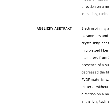
direction on a me
in the longitudina
Electrospinning 
ANGLICKÝ ABSTRAKT
parameters and c
crystallinity, ph
micro-sized fibe
diameters from 2
presence of a s
decreased the fi
PVDF material wa
material without
direction on a me
in the longitudina