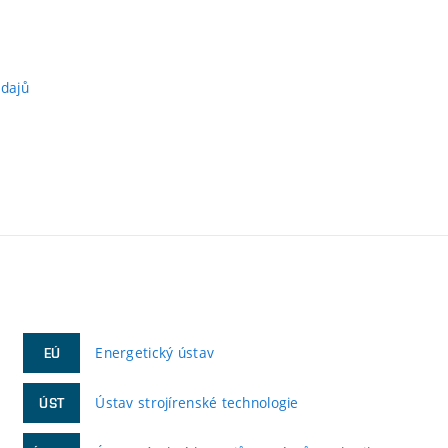
údajů
Energetický ústav
EÚ
Ústav strojírenské technologie
ÚST