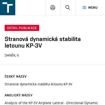
FSI
PŘIHLÁŠENÍ
HLEDAT
MENU
VUT
v
Brně
DETAIL PUBLIKACE
Stranová dynamická stabilita
letounu KP-3V
DANĚK, V.
ČESKÝ NÁZEV
Stranová dynamická stabilita letounu KP-3V
ANGLICKÝ NÁZEV
Analysis of the KP-3V Airplane Lateral - Directional Dynamic