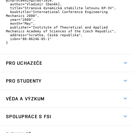
@inproceedings{BUT1826,

  author="Vladimír {Daněk},

  title="Stranová dynamická stabilita letounu KP-3V",

  booktitle="International Conference Engineering 
Mechanics 2000",

  year="2000",

  month="May",

  publisher="Institute of Theoretical and Applied 
Mechanics Academy of Sciences of the Czech Republic",

  address="Svratka, Česká republika",

  isbn="80-86246-05-1"

}
PRO UCHAZEČE
Studuj strojní inženýrství
PRO STUDENTY
Nabídka studia
Předměty
Ambasadoři studia
VĚDA A VÝZKUM
Studijní programy
Přijímačky
Věda a výzkum na FSI
Studijní předpisy
SPOLUPRÁCE S FSI
Zápisy
Úspěchy výzkumu
Časový plán studia
Často kladené dotazy
Firemní spolupráce
Oblasti výzkumu