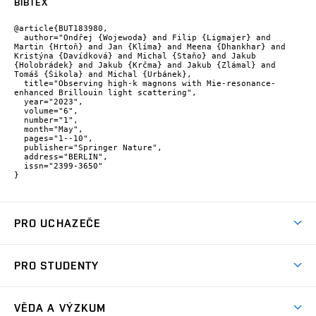
BIBTEX
@article{BUT183980,

  author="Ondřej {Wojewoda} and Filip {Ligmajer} and 
Martin {Hrtoň} and Jan {Klíma} and Meena {Dhankhar} and 
Kristýna {Davídková} and Michal {Staňo} and Jakub 
{Holobrádek} and Jakub {Krčma} and Jakub {Zlámal} and 
Tomáš {Šikola} and Michal {Urbánek},

  title="Observing high-k magnons with Mie-resonance-
enhanced Brillouin light scattering",

  year="2023",

  volume="6",

  number="1",

  month="May",

  pages="1--10",

  publisher="Springer Nature",

  address="BERLIN",

  issn="2399-3650"

}
PRO UCHAZEČE
Studuj strojní inženýrství
PRO STUDENTY
Nabídka studia
Předměty
Ambasadoři studia
VĚDA A VÝZKUM