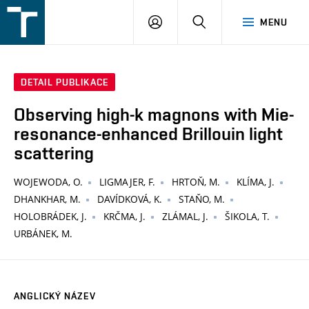
FSI
PŘIHLÁŠENÍ
HLEDAT
MENU
VUT
v
Brně
DETAIL PUBLIKACE
Observing high-k magnons with Mie-
resonance-enhanced Brillouin light
scattering
WOJEWODA, O.
LIGMAJER, F.
HRTOŇ, M.
KLÍMA, J.
DHANKHAR, M.
DAVÍDKOVÁ, K.
STAŇO, M.
HOLOBRÁDEK, J.
KRČMA, J.
ZLÁMAL, J.
ŠIKOLA, T.
URBÁNEK, M.
ANGLICKÝ NÁZEV