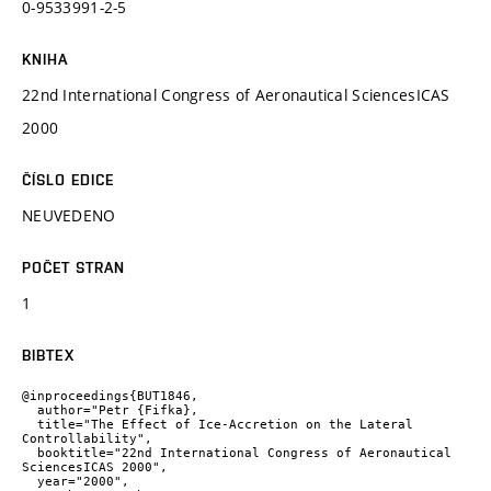
0-9533991-2-5
KNIHA
22nd International Congress of Aeronautical SciencesICAS
2000
ČÍSLO EDICE
NEUVEDENO
POČET STRAN
1
BIBTEX
@inproceedings{BUT1846,

  author="Petr {Fifka},

  title="The Effect of Ice-Accretion on the Lateral 
Controllability",

  booktitle="22nd International Congress of Aeronautical 
SciencesICAS 2000",

  year="2000",
