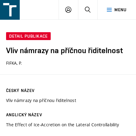
FSI
PŘIHLÁŠENÍ
HLEDAT
MENU
VUT
v
Brně
DETAIL PUBLIKACE
Vliv námrazy na příčnou řiditelnost
FIFKA, P.
ČESKÝ NÁZEV
Vliv námrazy na příčnou řiditelnost
ANGLICKÝ NÁZEV
The Effect of Ice-Accretion on the Lateral Controllability