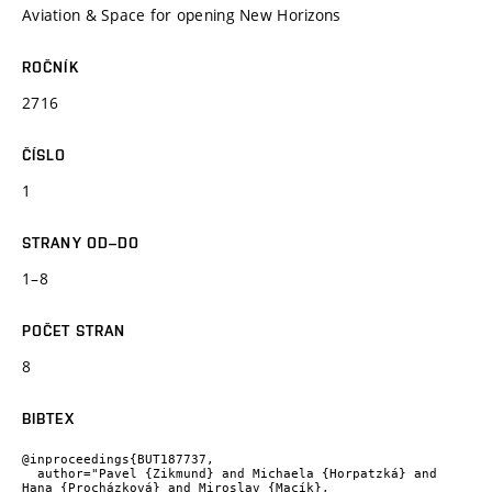
Aviation & Space for opening New Horizons
ROČNÍK
2716
ČÍSLO
1
STRANY OD–DO
1–8
POČET STRAN
8
BIBTEX
@inproceedings{BUT187737,

  author="Pavel {Zikmund} and Michaela {Horpatzká} and 
Hana {Procházková} and Miroslav {Macík},
