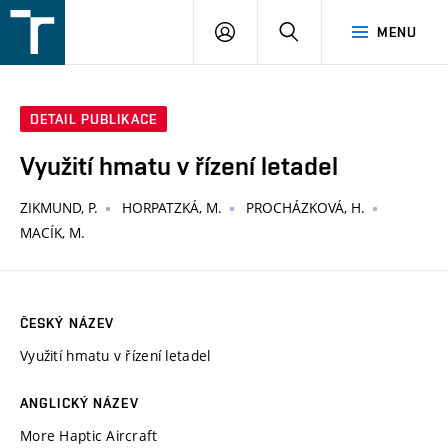
FSI
PŘIHLÁŠENÍ
HLEDAT
MENU
VUT
v
Brně
DETAIL PUBLIKACE
Využití hmatu v řízení letadel
ZIKMUND, P.
HORPATZKÁ, M.
PROCHÁZKOVÁ, H.
MACÍK, M.
ČESKÝ NÁZEV
Využití hmatu v řízení letadel
ANGLICKÝ NÁZEV
More Haptic Aircraft