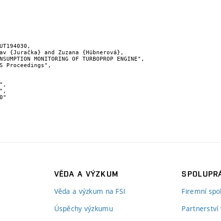
UT194030,

VĚDA A VÝZKUM
SPOLUPRÁ
Věda a výzkum na FSI
Firemní spo
Úspěchy výzkumu
Partnerství