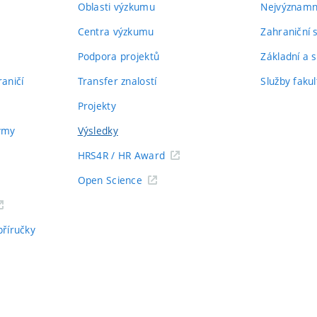
Oblasti výzkumu
Nejvýznamně
Centra výzkumu
Zahraniční 
Podpora projektů
Základní a s
aničí
Transfer znalostí
Služby fakul
Projekty
týmy
Výsledky
HRS4R / HR Award
Open Science
příručky