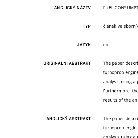
FUEL CONSUMPT
ANGLICKÝ NÁZEV
článek ve sborn
TYP
en
JAZYK
The paper descri
ORIGINÁLNÍ ABSTRAKT
turboprop engin
analysis using a 
Furthermore, the
results of the a
The paper descri
ANGLICKÝ ABSTRAKT
turboprop engin
analysis using a 