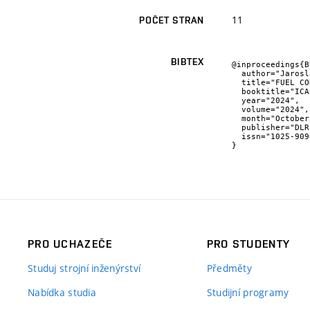
11
POČET STRAN
BIBTEX
@inproceedings{B
  author="Jaroslav {Juračka} and Zuzana {Hübnerová},

  title="FUEL CONSUMPTION MONITORING OF TURBOPROP ENGINE",

  booktitle="ICAS Proceedings",

  year="2024",

  volume="2024",

  month="October",

  publisher="DLR",

  issn="1025-9090"

}
PRO UCHAZEČE
PRO STUDENTY
Studuj strojní inženýrství
Předměty
Nabídka studia
Studijní programy