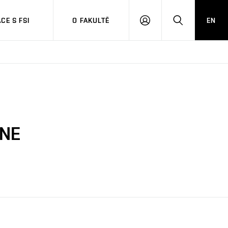
CE S FSI
O FAKULTĚ
EN
PŘIHLÁŠENÍ
HLEDAT
INE