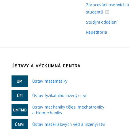
Zpracování osobních 
studentů
Studijní oddělení
Repetitoria
ÚSTAVY A VÝZKUMNÁ CENTRA
Ústav matematiky
ÚM
Ústav fyzikálního inženýrství
ÚFI
Ústav mechaniky těles, mechatroniky
ÚMTMB
a biomechaniky
Ústav materiálových věd a inženýrství
ÚMVI