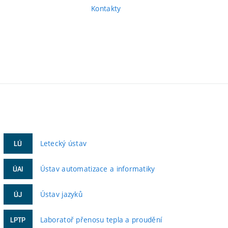
Kontakty
Letecký ústav
LÚ
Ústav automatizace a informatiky
ÚAI
Ústav jazyků
ÚJ
Laboratoř přenosu tepla a proudění
LPTP