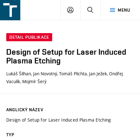
FSI
PŘIHLÁŠENÍ
HLEDAT
MENU
VUT
v
Brně
DETAIL PUBLIKACE
Design of Setup for Laser Induced
Plasma Etching
Lukáš Šilhan, Jan Novotný, Tomáš Plichta, Jan Ježek, Ondřej
Vaculík, Mojmír Šerý
ANGLICKÝ NÁZEV
Design of Setup for Laser Induced Plasma Etching
TYP