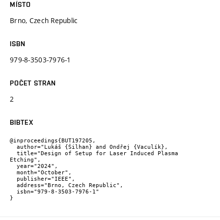
MÍSTO
Brno, Czech Republic
ISBN
979-8-3503-7976-1
POČET STRAN
2
BIBTEX
@inproceedings{BUT197205,

  author="Lukáš {Šilhan} and Ondřej {Vaculík},

  title="Design of Setup for Laser Induced Plasma 
Etching",

  year="2024",

  month="October",

  publisher="IEEE",

  address="Brno, Czech Republic",

  isbn="979-8-3503-7976-1"

}