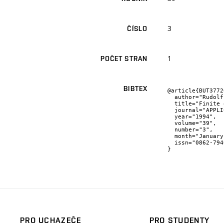
3
ČÍSLO
1
POČET STRAN
BIBTEX
@article{BUT37726
  author="Rudolf {Hlavička},

  title="Finite element solution of a hyperbolic-parabolic problem",

  journal="APPLICATIONS OF MATHEMATICS",

  year="1994",

  volume="39",

  number="3",

  month="January",

  issn="0862-7940"

}
PRO UCHAZEČE
PRO STUDENTY