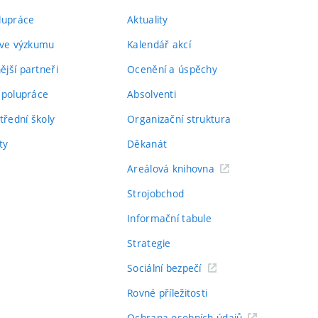
lupráce
Aktuality
 ve výzkumu
Kalendář akcí
jší partneři
Ocenění a úspěchy
spolupráce
Absolventi
třední školy
Organizační struktura
ty
Děkanát
Areálová knihovna
Strojobchod
Informační tabule
Strategie
Sociální bezpečí
Rovné příležitosti
Ochrana osobních údajů