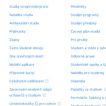
Studuj strojní inženýrství
Předměty
Nabídka studia
Studijní programy
Ambasadoři studia
Studijní předpisy
Přijímačky
Časový plán studia
Zápisy
Pro prváky
Často kladené dotazy
Studium a stáže v zahr
Dny otevřených dveří
Odborná praxe
Mobilní aplikace
Studentské spolky a 
Přípravné kurzy
Nabídky pro studenty
Celoživotní vzdělávání
Stipendia
Zpracování osobních údajů
Poplatky za studium
uchazečů o studium
Formuláře, šablony a 
Uznání/zkouška ČJ pro cizince
Studium bez bariér