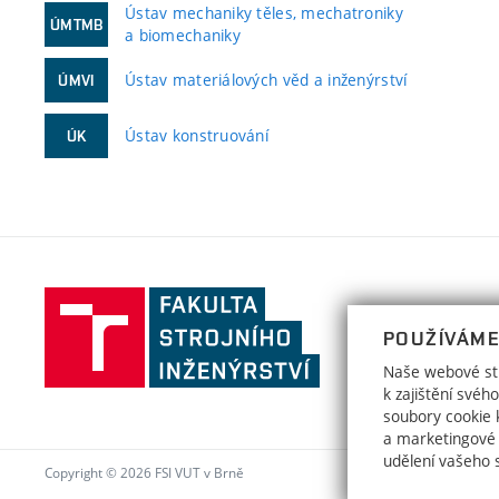
Ústav mechaniky těles, mechatroniky
ÚMTMB
a biomechaniky
Ústav materiálových věd a inženýrství
ÚMVI
Ústav konstruování
ÚK
Fakulta
strojního
POUŽÍVÁME
inženýrství,
Naše webové str
Vysoké
k zajištění své
učení
soubory cookie k
a marketingové
technické
udělení vašeho 
v
Copyright © 2026 FSI VUT v Brně
Brně