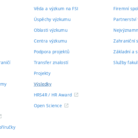
Věda a výzkum na FSI
Firemní spo
Úspěchy výzkumu
Partnerství
Oblasti výzkumu
Nejvýznamně
Centra výzkumu
Zahraniční 
Podpora projektů
Základní a s
aničí
Transfer znalostí
Služby fakul
Projekty
týmy
Výsledky
HRS4R / HR Award
Open Science
příručky