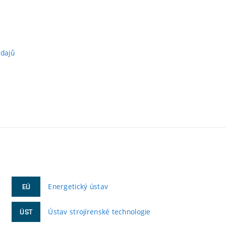
údajů
Energetický ústav
EÚ
Ústav strojírenské technologie
ÚST