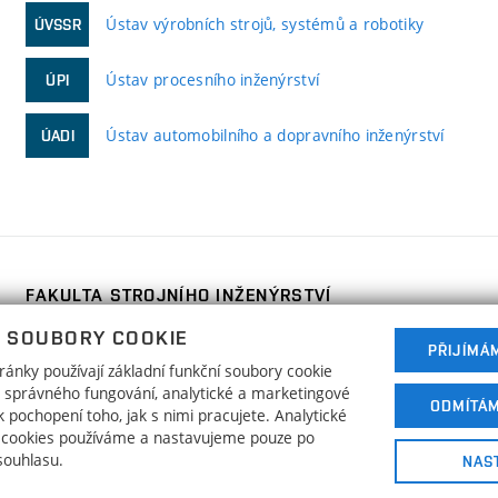
Ústav výrobních strojů, systémů a robotiky
ÚVSSR
Ústav procesního inženýrství
ÚPI
Ústav automobilního a dopravního inženýrství
ÚADI
FAKULTA STROJNÍHO INŽENÝRSTVÍ
VYSOKÉ UČENÍ TECHNICKÉ V BRNĚ
 SOUBORY COOKIE
Technická 2896/2
PŘIJÍMÁ
www.fme.vutbr.cz
ánky používají základní funkční soubory cookie
616 69 Brno
info@fme.vutbr.cz
ho správného fungování, analytické a marketingové
ODMÍTÁ
 pochopení toho, jak s nimi pracujete. Analytické
 cookies používáme a nastavujeme pouze po
souhlasu.
NAS