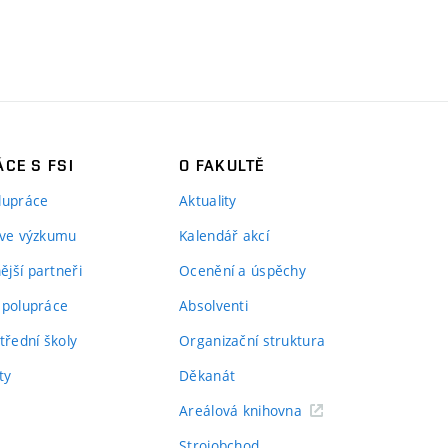
CE S FSI
O FAKULTĚ
lupráce
Aktuality
 ve výzkumu
Kalendář akcí
jší partneři
Ocenění a úspěchy
spolupráce
Absolventi
třední školy
Organizační struktura
ty
Děkanát
Areálová knihovna
Strojobchod