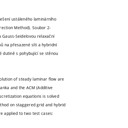
ešení ustáleného laminárního
rrection Method). Soubor 2-
u Gauss-Seidelovou relaxační
ů na přesazené síti a hybridní
 dutině s pohybující se stěnou
olution of steady laminar flow are
Vanka and the ACM (Additive
cretization equations is solved
thod on staggered grid and hybrid
 applied to two test cases: