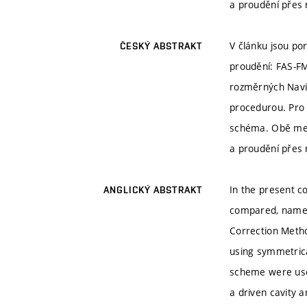
a proudění přes 
V článku jsou p
ČESKÝ ABSTRAKT
proudění: FAS-FM
rozměrných Navie
procedurou. Pro 
schéma. Obě meto
a proudění přes 
In the present c
ANGLICKÝ ABSTRAKT
compared, namely
Correction Metho
using symmetrica
scheme were used
a driven cavity 