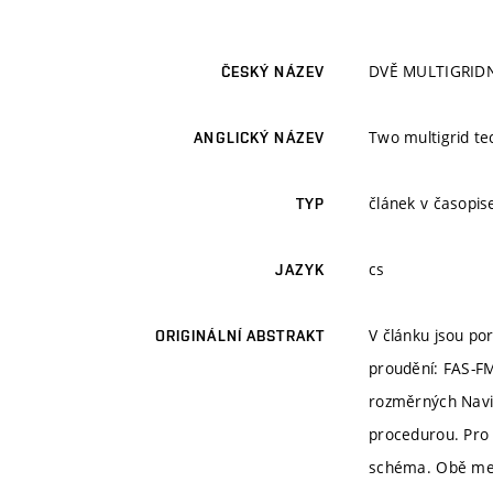
DVĚ MULTIGRID
ČESKÝ NÁZEV
Two multigrid te
ANGLICKÝ NÁZEV
článek v časopise
TYP
cs
JAZYK
V článku jsou p
ORIGINÁLNÍ ABSTRAKT
proudění: FAS-FM
rozměrných Navie
procedurou. Pro 
schéma. Obě meto