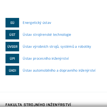
Energetický ústav
EÚ
Ústav strojírenské technologie
ÚST
Ústav výrobních strojů, systémů a robotiky
ÚVSSR
Ústav procesního inženýrství
ÚPI
Ústav automobilního a dopravního inženýrství
ÚADI
FAKULTA STROJNÍHO INŽENÝRSTVÍ