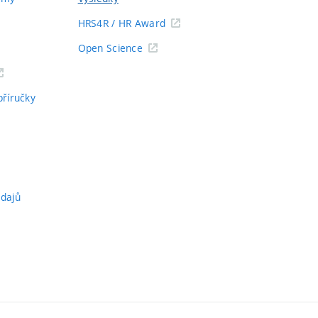
HRS4R / HR Award
Open Science
příručky
údajů