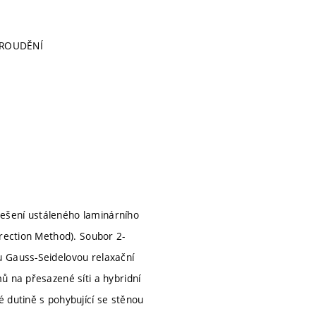
PROUDĚNÍ
ešení ustáleného laminárního
rrection Method). Soubor 2-
u Gauss-Seidelovou relaxační
ů na přesazené síti a hybridní
 dutině s pohybující se stěnou