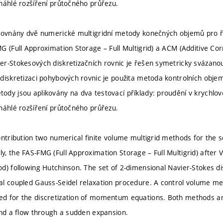
náhlé rozšíření průtočného průřezu.
orovnány dvě numerické multigridní metody konečných objemů pro ř
G (Full Approximation Storage – Full Multigrid) a ACM (Additive Co
r-Stokesových diskretizačních rovnic je řešen symetricky svázano
diskretizaci pohybových rovnic je použita metoda kontrolních objem
dy jsou aplikovány na dva testovací příklady: proudění v krychlové
náhlé rozšíření průtočného průřezu.
ontribution two numerical finite volume multigrid methods for the s
, the FAS-FMG (Full Approximation Storage – Full Multigrid) after 
d) following Hutchinson. The set of 2-dimensional Navier-Stokes dis
l coupled Gauss-Seidel relaxation procedure. A control volume me
 for the discretization of momentum equations. Both methods are
and a flow through a sudden expansion.