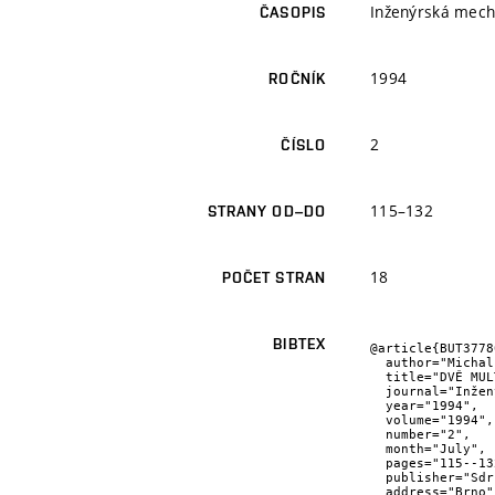
Inženýrská mech
ČASOPIS
1994
ROČNÍK
2
ČÍSLO
115–132
STRANY OD–DO
18
POČET STRAN
BIBTEX
@article{BUT37780
  author="Michal {Jaroš} and Miroslav {Jícha},

  title="DVĚ MULTIGRIDNÍ TECHNIKY NUMERICKÉHO ŘEŠENÍ USTÁLENÉHO LAMINÁRNÍHO PROUDĚNÍ",

  journal="Inženýrská mechanika - Engineering Mechanics",

  year="1994",

  volume="1994",

  number="2",

  month="July",

  pages="115--132",

  publisher="Sdružení pro Inženýrskou mechaniku",

  address="Brno",
