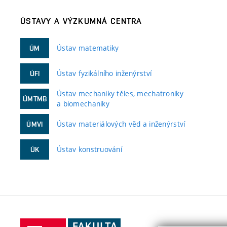
ÚSTAVY A VÝZKUMNÁ CENTRA
Ústav matematiky
ÚM
Ústav fyzikálního inženýrství
ÚFI
Ústav mechaniky těles, mechatroniky
ÚMTMB
a biomechaniky
Ústav materiálových věd a inženýrství
ÚMVI
Ústav konstruování
ÚK
Fakulta