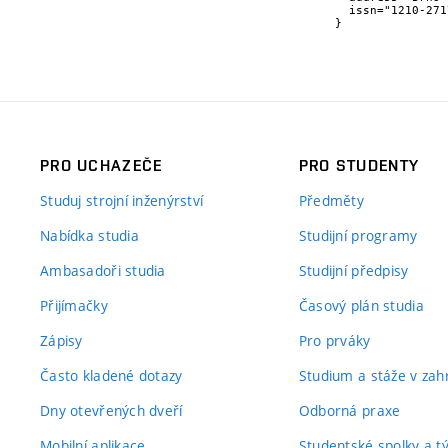
  issn="1210-2717"

}
PRO UCHAZEČE
PRO STUDENTY
Studuj strojní inženýrství
Předměty
Nabídka studia
Studijní programy
Ambasadoři studia
Studijní předpisy
Přijímačky
Časový plán studia
Zápisy
Pro prváky
Často kladené dotazy
Studium a stáže v zahr
Dny otevřených dveří
Odborná praxe
Mobilní aplikace
Studentské spolky a 