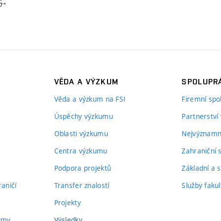
VĚDA A VÝZKUM
SPOLUPRÁ
Věda a výzkum na FSI
Firemní spo
Úspěchy výzkumu
Partnerství
Oblasti výzkumu
Nejvýznamně
Centra výzkumu
Zahraniční 
Podpora projektů
Základní a s
aničí
Transfer znalostí
Služby fakul
Projekty
týmy
Výsledky