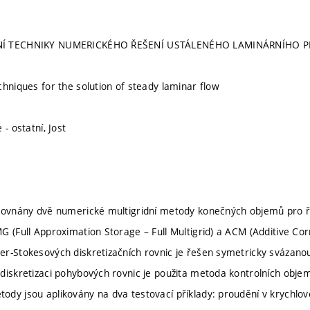
NÍ TECHNIKY NUMERICKÉHO ŘEŠENÍ USTÁLENÉHO LAMINÁRNÍHO 
chniques for the solution of steady laminar flow
 - ostatní, Jost
orovnány dvě numerické multigridní metody konečných objemů pro ř
G (Full Approximation Storage – Full Multigrid) a ACM (Additive Co
r-Stokesových diskretizačních rovnic je řešen symetricky svázano
diskretizaci pohybových rovnic je použita metoda kontrolních objem
dy jsou aplikovány na dva testovací příklady: proudění v krychlové