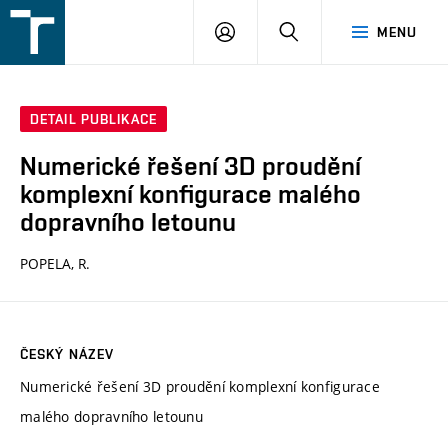
FSI
PŘIHLÁŠENÍ
HLEDAT
MENU
VUT
v
Brně
DETAIL PUBLIKACE
Numerické řešení 3D proudění
komplexní konfigurace malého
dopravního letounu
POPELA, R.
ČESKÝ NÁZEV
Numerické řešení 3D proudění komplexní konfigurace
malého dopravního letounu