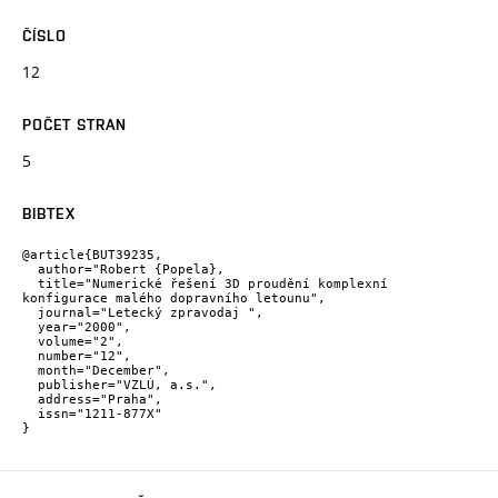
ČÍSLO
12
POČET STRAN
5
BIBTEX
@article{BUT39235,

  author="Robert {Popela},

  title="Numerické řešení 3D proudění komplexní 
konfigurace malého dopravního letounu",

  journal="Letecký zpravodaj ",

  year="2000",

  volume="2",

  number="12",

  month="December",

  publisher="VZLÚ, a.s.",

  address="Praha",

  issn="1211-877X"

}