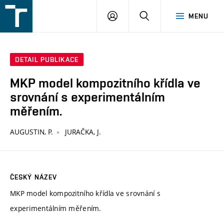
FSI
PŘIHLÁŠENÍ
HLEDAT
MENU
VUT
v
Brně
DETAIL PUBLIKACE
MKP model kompozitního křídla ve
srovnání s experimentálním
měřením.
AUGUSTIN, P.
JURAČKA, J.
ČESKÝ NÁZEV
MKP model kompozitního křídla ve srovnání s
experimentálním měřením.