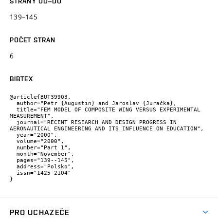
STRANY OD–DO
139–145
POČET STRAN
6
BIBTEX
@article{BUT39903,

  author="Petr {Augustin} and Jaroslav {Juračka},

  title="FEM MODEL OF COMPOSITE WING VERSUS EXPERIMENTAL 
MEASUREMENT",

  journal="RECENT RESEARCH AND DESIGN PROGRESS IN 
AERONAUTICAL ENGINEERING AND ITS INFLUENCE ON EDUCATION",

  year="2000",

  volume="2000",

  number="Part 1",

  month="November",

  pages="139--145",

  address="Polsko",

  issn="1425-2104"

}
PRO UCHAZEČE