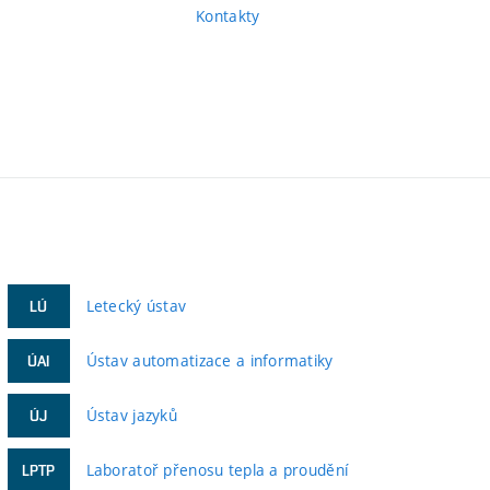
Kontakty
Letecký ústav
LÚ
Ústav automatizace a informatiky
ÚAI
Ústav jazyků
ÚJ
Laboratoř přenosu tepla a proudění
LPTP