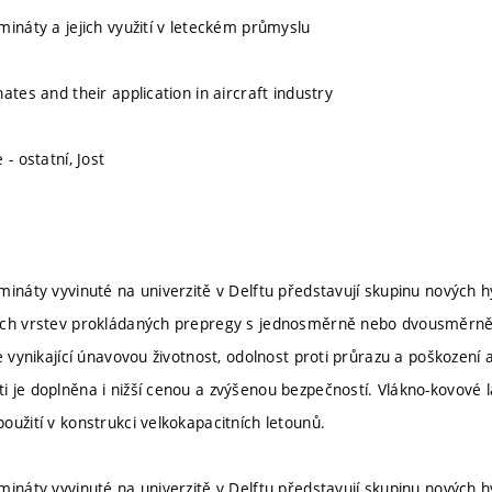
mináty a jejich využití v leteckém průmyslu
ates and their application in aircraft industry
 - ostatní, Jost
mináty vyvinuté na univerzitě v Delftu představují skupinu nových 
ých vrstev prokládaných prepregy s jednosměrně nebo dvousměrně 
je vynikající únavovou životnost, odolnost proti průrazu a poškozen
 je doplněna i nižší cenou a zvýšenou bezpečností. Vlákno-kovové
oužití v konstrukci velkokapacitních letounů.
mináty vyvinuté na univerzitě v Delftu představují skupinu nových 