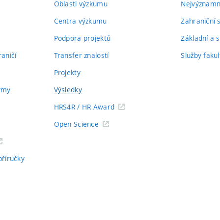
Oblasti výzkumu
Nejvýznamně
Centra výzkumu
Zahraniční 
Podpora projektů
Základní a s
aničí
Transfer znalostí
Služby fakul
Projekty
týmy
Výsledky
HRS4R / HR Award
Open Science
příručky