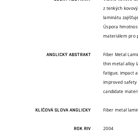
z tenkých kovov
laminátu zajišťu
Úspora hmotnosti
materiálem pro p
Fiber Metal Lami
ANGLICKÝ ABSTRAKT
thin metal alloy 
fatigue, impact 
improved safety 
candidate materia
Fiber metal lamin
KLÍČOVÁ SLOVA ANGLICKY
2004
ROK RIV