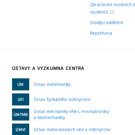
Zpracování osobních 
studentů
Studijní oddělení
Repetitoria
ÚSTAVY A VÝZKUMNÁ CENTRA
Ústav matematiky
ÚM
Ústav fyzikálního inženýrství
ÚFI
Ústav mechaniky těles, mechatroniky
ÚMTMB
a biomechaniky
Ústav materiálových věd a inženýrství
ÚMVI