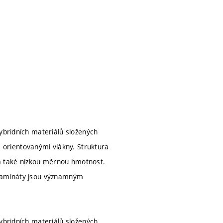
hybridních materiálů složených
orientovanými vlákny. Struktura
í a také nízkou měrnou hmotnost.
 lamináty jsou významným
hybridních materiálů složených