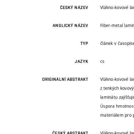
Vlákno-kovové la
ČESKÝ NÁZEV
Fiber-metal lamin
ANGLICKÝ NÁZEV
článek v časopise
TYP
cs
JAZYK
Vlákno-kovové la
ORIGINÁLNÍ ABSTRAKT
z tenkých kovov
laminátu zajišťu
Úspora hmotnosti
materiálem pro p
Vlákno-kovové la
ČESKÝ ABSTRAKT