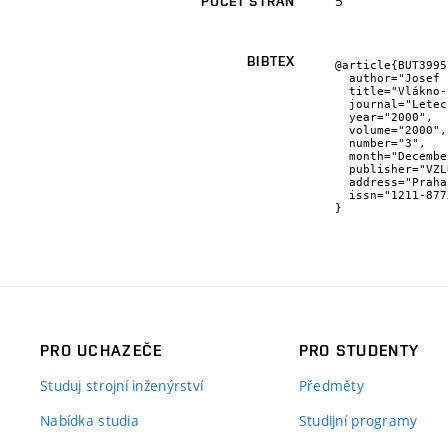
5
POČET STRAN
BIBTEX
@article{BUT39957
  author="Josef {Klement} and Petr {Dymáček},

  title="Vlákno-kovové lamináty a jejich využití v leteckém průmyslu",

  journal="Letecký zpravodaj ",

  year="2000",

  volume="2000",

  number="3",

  month="December",

  publisher="VZLÚ, a.s.",

  address="Praha",

  issn="1211-877X"

}
PRO UCHAZEČE
PRO STUDENTY
Studuj strojní inženýrství
Předměty
Nabídka studia
Studijní programy