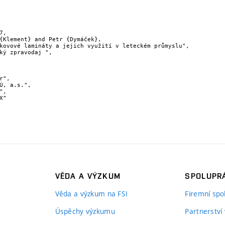
,

VĚDA A VÝZKUM
SPOLUPRÁ
Věda a výzkum na FSI
Firemní spo
Úspěchy výzkumu
Partnerství