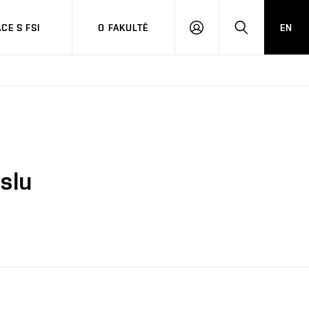
CE S FSI
O FAKULTĚ
EN
PŘIHLÁŠENÍ
HLEDAT
yslu