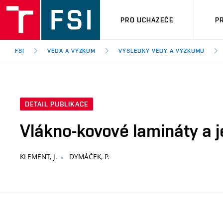
PRO UCHAZEČE
P
FSI
VĚDA A VÝZKUM
VÝSLEDKY VĚDY A VÝZKUMU
DETAIL PUBLIKACE
Vlákno-kovové lamináty a j
KLEMENT, J.
DYMÁČEK, P.