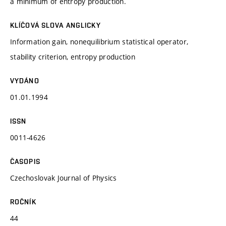
a minimum of entropy production.
KLÍČOVÁ SLOVA ANGLICKY
Information gain, nonequilibrium statistical operator,
stability criterion, entropy production
VYDÁNO
01.01.1994
ISSN
0011-4626
ČASOPIS
Czechoslovak Journal of Physics
ROČNÍK
44