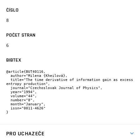
ČÍSLO
8
POČET STRAN
6
BIBTEX
@article{BUT40116,

  author="Milena {Kheilová},

  title="The time derivative of information gain as excess 
entropy production",

  journal="Czechoslovak Journal of Physics",

  year="1994",

  volume="44",

  number="8",

  month="January",

  issn="0011-4626"

}
PRO UCHAZEČE