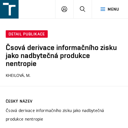
FSI
PŘIHLÁŠENÍ
HLEDAT
MENU
VUT
v
Brně
DETAIL PUBLIKACE
Čsová derivace informačního zisku
jako nadbytečná produkce
nentropie
KHEILOVÁ, M.
ČESKÝ NÁZEV
Čsová derivace informačního zisku jako nadbytečná
produkce nentropie