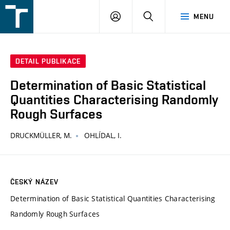
FSI
PŘIHLÁŠENÍ
HLEDAT
MENU
VUT
v
Brně
DETAIL PUBLIKACE
Determination of Basic Statistical
Quantities Characterising Randomly
Rough Surfaces
DRUCKMÜLLER, M.
OHLÍDAL, I.
ČESKÝ NÁZEV
Determination of Basic Statistical Quantities Characterising
Randomly Rough Surfaces