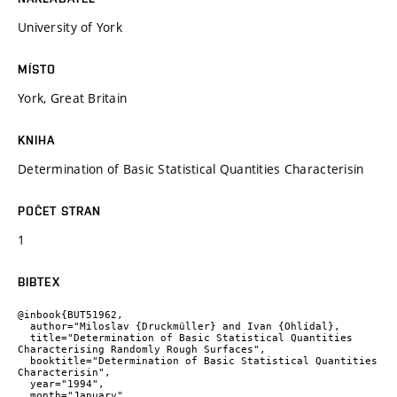
University of York
MÍSTO
York, Great Britain
KNIHA
Determination of Basic Statistical Quantities Characterisin
POČET STRAN
1
BIBTEX
@inbook{BUT51962,

  author="Miloslav {Druckmüller} and Ivan {Ohlídal},

  title="Determination of Basic Statistical Quantities 
Characterising Randomly Rough Surfaces",

  booktitle="Determination of Basic Statistical Quantities 
Characterisin",

  year="1994",

  month="January",
